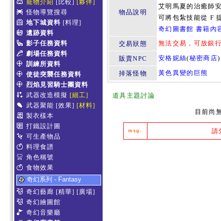
寵物介紹
[比較]
[夥伴]
艾明馬夏的治癒師
怪物導覽搜尋
物品說明
可將包紮技能從 F 提
地下城資料
[料理]
奇幻圖書館 書籍內
遺跡資料
影子任務資料
無法交易，可放銀
交易狀態
劇場任務資料
安格妮絲
(
秘密商店
)
販賣NPC
訓練所資料
黃色異變的巨熊
掉落怪物
使徒突襲任務資料
烈焰見習騎士團資料
武器改造模擬
[細工]
道具主題討論
武器聚能
[效果]
[材料]
目前尚
製衣樣本
打鐵設計圖
請
msg.
可生產物品
料理食譜
角色稱號
食物效果
奇幻系列 - Fantasy
奇幻藝廊
[精華]
[廣場]
奇幻繪圖館
奇幻音樂廳