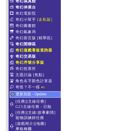
奇幻寫真館
奇幻伸展台
奇幻電影院
奇幻小幫手
[走私販]
奇幻圖書館
奇幻氣象局
奇幻留言版
[精華區]
奇幻閒聊區
奇幻遊戲看板查詢器
奇幻交易版
奇幻序號分享版
奇幻投票所
主題討論
[焦點]
角色名字顏色計算器
奇怪？不一樣
#5
更新頁面 - Update
[任務][主線任務]
G25主線任務 - 日蝕
[任務][主線/故事劇情]
寵物訓練師任務
[遊戲簡介][地圖]
摩格梅爾