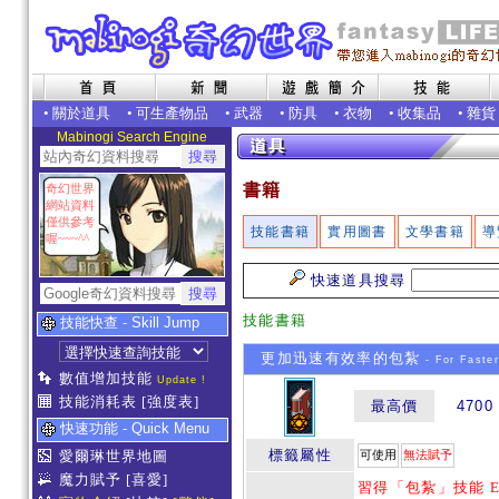
•
關於道具
•
可生產物品
•
武器
•
防具
•
衣物
•
收集品
•
雜貨
Mabinogi Search Engine
書籍
奇幻世界
網站資料
僅供參考
技能書籍
實用圖書
文學書籍
導
喔~~~^^
快速道具搜尋
技能書籍
技能快查 - Skill Jump
更加迅速有效率的包紮
- For Faster
數值增加技能
Update !
技能消耗表
[強度表]
最高價
4700
快速功能 - Quick Menu
標籤屬性
愛爾琳世界地圖
可使用
無法賦予
魔力賦予
[喜愛]
習得「包紮」技能 