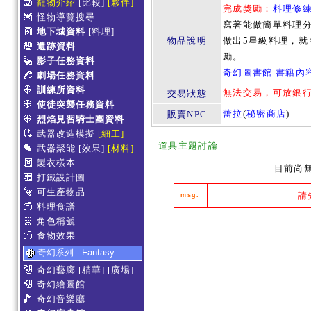
寵物介紹
[比較]
[夥伴]
完成獎勵：
料理修
怪物導覽搜尋
寫著能做簡單料理
地下城資料
[料理]
物品說明
做出5星級料理，
遺跡資料
勵。
影子任務資料
奇幻圖書館 書籍內
劇場任務資料
訓練所資料
無法交易，可放銀
交易狀態
使徒突襲任務資料
蕾拉
(
秘密商店
)
販賣NPC
烈焰見習騎士團資料
武器改造模擬
[細工]
道具主題討論
武器聚能
[效果]
[材料]
製衣樣本
目前尚
打鐵設計圖
可生產物品
請
msg.
料理食譜
角色稱號
食物效果
奇幻系列 - Fantasy
奇幻藝廊
[精華]
[廣場]
奇幻繪圖館
奇幻音樂廳