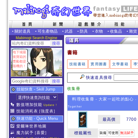
•
關於道具
•
可生產物品
•
武器
•
防具
•
衣物
•
收集品
•
雜貨
Mabinogi Search Engine
書籍
地下城最
後寶箱的
獎勵都是
技能書籍
實用圖書
文學書籍
導
隨機的！
快速道具搜尋
收集冊
技能快查 - Skill Jump
料理收集冊 - 大家一起吃的點心
- 
數值增加技能
Update !
Together
技能消耗表
[強度表]
快速功能 - Quick Menu
最高價
7700
愛爾琳世界地圖
魔力賦予
[喜愛]
標籤屬性
裝備
可使用
無法賦予