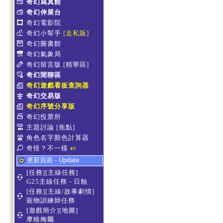
奇幻寫真館
奇幻伸展台
奇幻電影院
奇幻小幫手
[走私販]
奇幻圖書館
奇幻氣象局
奇幻留言版
[精華區]
奇幻閒聊區
奇幻遊戲看板查詢器
奇幻交易版
奇幻序號分享版
奇幻投票所
主題討論
[焦點]
角色名字顏色計算器
奇怪？不一樣
#5
更新頁面 - Update
[任務][主線任務]
G25主線任務 - 日蝕
[任務][主線/故事劇情]
寵物訓練師任務
[遊戲簡介][地圖]
摩格梅爾