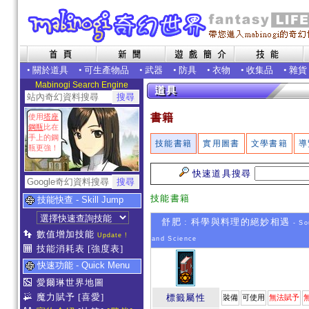
•
關於道具
•
可生產物品
•
武器
•
防具
•
衣物
•
收集品
•
雜貨
Mabinogi Search Engine
書籍
使用
塔座
鋼瓶
比在
手上的鋼
技能書籍
實用圖書
文學書籍
導
瓶更強！
快速道具搜尋
技能書籍
技能快查 - Skill Jump
舒肥 : 科學與料理的絕妙相遇
- So
數值增加技能
Update !
and Science
技能消耗表
[強度表]
快速功能 - Quick Menu
愛爾琳世界地圖
魔力賦予
[喜愛]
標籤屬性
裝備
可使用
無法賦予