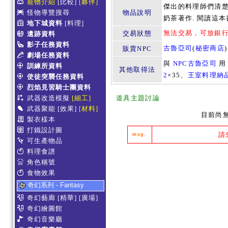
寵物介紹
[比較]
[夥伴]
傑出的料理師們清楚
怪物導覽搜尋
物品說明
奶茶著作. 閱讀這
地下城資料
[料理]
無法交易，可放銀
交易狀態
遺跡資料
影子任務資料
古魯亞司
(
秘密商店
)
販賣NPC
劇場任務資料
與
NPC古魯亞司
訓練所資料
其他取得法
2
×35、
王室料理納品
使徒突襲任務資料
烈焰見習騎士團資料
武器改造模擬
[細工]
道具主題討論
武器聚能
[效果]
[材料]
目前尚
製衣樣本
打鐵設計圖
請
msg.
可生產物品
料理食譜
角色稱號
食物效果
奇幻系列 - Fantasy
奇幻藝廊
[精華]
[廣場]
奇幻繪圖館
奇幻音樂廳