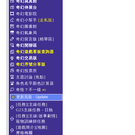
奇幻寫真館
奇幻伸展台
奇幻電影院
奇幻小幫手
[走私販]
奇幻圖書館
奇幻氣象局
奇幻留言版
[精華區]
奇幻閒聊區
奇幻遊戲看板查詢器
奇幻交易版
奇幻序號分享版
奇幻投票所
主題討論
[焦點]
角色名字顏色計算器
奇怪？不一樣
#5
更新頁面 - Update
[任務][主線任務]
G25主線任務 - 日蝕
[任務][主線/故事劇情]
寵物訓練師任務
[遊戲簡介][地圖]
摩格梅爾