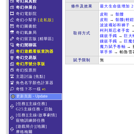
奇幻寫真館
條件及效果
最大生命值增加 2
奇幻伸展台
奇幻電影院
皮鞋
→
骷髏
皮鞋
→
骷髏(輕鎧
奇幻小幫手
[走私販]
波波襯衫和褲子
奇幻圖書館
柯列斯忍者手套
奇幻氣象局
取得方式
鑲嵌手鐲
→
巨大
奇幻留言版
[精華區]
鑲嵌手鐲
→
巨魔
奇幻閒聊區
魔力賦予卷軸
→ 
奇幻遊戲看板查詢器
單手斧
→ 帕魯雪
奇幻交易版
賦予限制
無
奇幻序號分享版
奇幻投票所
主題討論
[焦點]
角色名字顏色計算器
奇怪？不一樣
#5
更新頁面 - Update
[任務][主線任務]
G25主線任務 - 日蝕
[任務][主線/故事劇情]
寵物訓練師任務
[遊戲簡介][地圖]
摩格梅爾