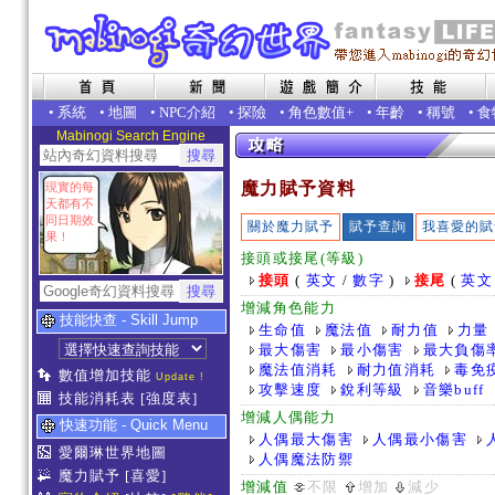
•
系統
•
地圖
•
NPC介紹
•
探險
•
角色數值+
•
年齡
•
稱號
•
食
Mabinogi Search Engine
魔力賦予資料
現實的每
天都有不
同日期效
關於魔力賦予
賦予查詢
我喜愛的賦
果！
接頭或接尾(等級)
接頭
(
英文
/
數字
)
接尾
(
英文
增減角色能力
技能快查 - Skill Jump
生命值
魔法值
耐力值
力量
最大傷害
最小傷害
最大負傷
魔法值消耗
耐力值消耗
毒免
數值增加技能
Update !
攻擊速度
銳利等級
音樂buff
技能消耗表
[強度表]
增減人偶能力
快速功能 - Quick Menu
人偶最大傷害
人偶最小傷害
愛爾琳世界地圖
人偶魔法防禦
魔力賦予
[喜愛]
增減值
不限
增加
減少