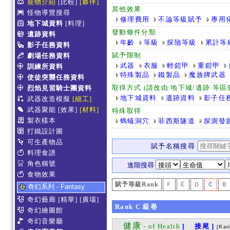
寵物介紹
[比較]
[夥伴]
其他效果
怪物導覽搜尋
修理費用
不論等級賦予
專用
地下城資料
[料理]
發動條件分類
遺跡資料
年齡
等級
探險等級
累計等
影子任務資料
賦予限制
劇場任務資料
武器
衣服
輕鎧甲
重鎧甲
訓練所資料
特殊製品
鐵製品
魔族牌武器
使徒突襲任務資料
取得方式 (請改由 地下城/遺跡 等
烈焰見習騎士團資料
地下城資料
遺跡資料
影子任
武器改造模擬
[細工]
武器聚能
[效果]
[材料]
特殊取得
製衣樣本
螞蟻洞穴
菲西斯隧道
探測發
打鐵設計圖
可生產物品
賦予名稱搜尋
料理食譜
角色稱號
進階搜尋
食物效果
賦予等級Rank
Ｆ
Ｅ
Ｄ
Ｃ
Ｂ
奇幻系列 - Fantasy
奇幻藝廊
[精華]
[廣場]
Rank
C
級卷
奇幻繪圖館
奇幻音樂廳
健康
- of Health
[ 接尾 ]
[Ran