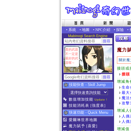
•
系統
•
地圖
•
NPC介紹
•
探險
•
Mabinogi Search Engine
魔力
貴的武器
不一定是
最好的武
關於魔
器喔～
接頭或
接頭
增減角
技能快查 - Skill Jump
生命
最大
魔法
數值增加技能
Update !
攻擊
技能消耗表
[強度表]
增減人
快速功能 - Quick Menu
人偶
愛爾琳世界地圖
人偶
魔力賦予
[喜愛]
增減值