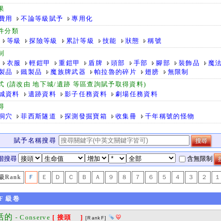
果
費用
不論等級賦予
專用化
件分類
等級
探險等級
累計等級
技能
狀態
稱號
制
衣服
輕鎧甲
重鎧甲
盾牌
頭部
手部
腳部
裝飾品
魔
製品
鐵製品
魔族牌武器
帕拉魯的碎片
翅膀
無限制
式 (請改由 地下城/遺跡 等區查詢賦予取得資料)
城資料
遺跡資料
影子任務資料
劇場任務資料
得
洞穴
菲西斯隧道
探測發掘寶箱
收集冊
千年稱號的怪物
賦予名稱搜尋
階搜尋
含無限制
級Rank
Ｆ
Ｅ
Ｄ
Ｃ
Ｂ
Ａ
９
８
７
６
５
４
３
２
１
F
級卷
活的
- Conserve
[ 接頭 ]
[RankF]