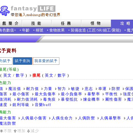
角色數值+
•
年齡
•
稱號
•
食物效果
•
裝備改造
(
工匠
/
SR
/
細工
/
聚能
)
•
魔
賦予資料
力賦予
賦予查詢
我喜愛的賦予
接尾(等級)
(
英文
/
數字
)
接尾
(
英文
/
數字
)
色能力
值
魔法值
耐力值
力量
智力
敏捷
意志
幸運
防禦
保
傷害
最小傷害
最大負傷率
最小負傷率
暴擊率
平衡性
強度
值消耗
耐力值消耗
毒免疫
暴發抵抗
煉金機率
屬性傷害
魔
速度
銳利等級
音樂buff
偶能力
最大傷害
人偶最小傷害
人偶生命力
人偶防禦
人偶暴擊率
人
魔法防禦
不限
增加
減少