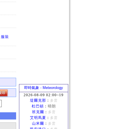
法服裝
即時氣象 - Meteorology
2026-08-09 02:00~19
堤爾克那
：
多雲
杜巴頓
：
晴朗
班克爾
：
多雲
艾明馬夏
：
多雲
山米爾
：
多雲