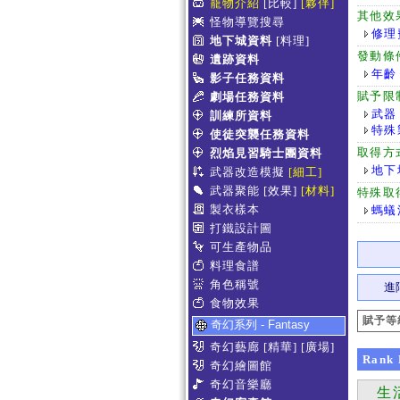
寵物介紹
[比較]
[夥伴]
其他效
怪物導覽搜尋
修理
地下城資料
[料理]
發動條
遺跡資料
年齡
影子任務資料
賦予限
劇場任務資料
武器
訓練所資料
特殊
使徒突襲任務資料
取得方
烈焰見習騎士團資料
地下
武器改造模擬
[細工]
武器聚能
[效果]
[材料]
特殊取
製衣樣本
螞蟻
打鐵設計圖
可生產物品
料理食譜
角色稱號
進
食物效果
賦予等
奇幻系列 - Fantasy
奇幻藝廊
[精華]
[廣場]
Rank
奇幻繪圖館
奇幻音樂廳
生