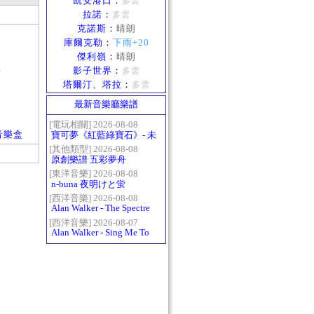
凱安港口
：
多雲
拉諾
：
多雲
克諾斯
：
晴朗
庫爾克勒
：
下雨+20
傑利嶺
：
晴朗
影子世界
：
子
多雲
塔爾汀、塔拉
：
多雲
最新音樂廳樂譜
[電玩相關] 2026-08-08
法音樂盒
寶可夢《紅藍綠寶石》- 未
白鎮BGM (Littleroot Town)
[其他類型] 2026-08-08
原創樂譜 五彩夢舟
[東洋音樂] 2026-08-08
n-buna 夜明けと蛍
[西洋音樂] 2026-08-08
Alan Walker - The Spectre
[西洋音樂] 2026-08-07
Alan Walker - Sing Me To
Sleep