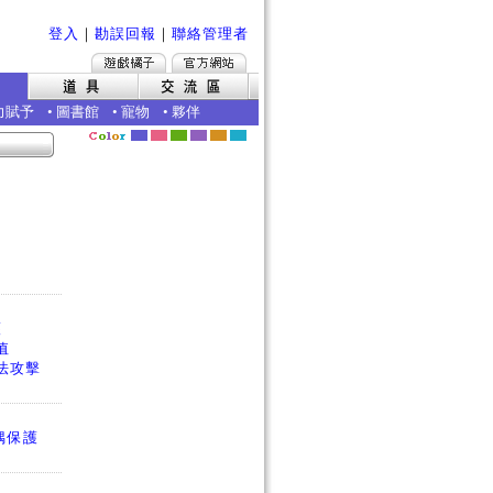
登入
｜
勘誤回報
｜
聯絡管理者
力賦予
•
圖書館
•
寵物
•
夥伴
護
值
法攻擊
偶保護