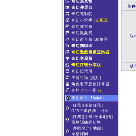
奇幻寫真館
條
奇幻伸展台
奇幻電影院
奇幻小幫手
[走私販]
奇幻圖書館
奇幻氣象局
取
奇幻留言版
[精華區]
奇幻閒聊區
奇幻遊戲看板查詢器
奇幻交易版
奇幻序號分享版
賦
奇幻投票所
主題討論
[焦點]
角色名字顏色計算器
奇怪？不一樣
#5
更新頁面 - Update
[任務][主線任務]
G25主線任務 - 日蝕
[任務][主線/故事劇情]
寵物訓練師任務
[遊戲簡介][地圖]
摩格梅爾