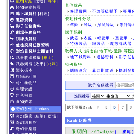
寵物介紹
[比較]
[夥伴]
其他效果
怪物導覽搜尋
修理費用
不論等級賦予
專用
地下城資料
[料理]
發動條件分類
遺跡資料
年齡
等級
探險等級
累計等
影子任務資料
賦予限制
劇場任務資料
武器
衣服
輕鎧甲
重鎧甲
訓練所資料
特殊製品
鐵製品
魔族牌武器
使徒突襲任務資料
取得方式 (請改由 地下城/遺跡 等
烈焰見習騎士團資料
地下城資料
遺跡資料
影子任
武器改造模擬
[細工]
武器聚能
[效果]
[材料]
特殊取得
製衣樣本
螞蟻洞穴
菲西斯隧道
探測發
打鐵設計圖
可生產物品
賦予名稱搜尋
料理食譜
角色稱號
進階搜尋
食物效果
賦予等級Rank
Ｆ
Ｅ
Ｄ
Ｃ
Ｂ
奇幻系列 - Fantasy
奇幻藝廊
[精華]
[廣場]
Rank
D
級卷
奇幻繪圖館
奇幻音樂廳
黎明的
- of Twilight
[ 接尾 ]