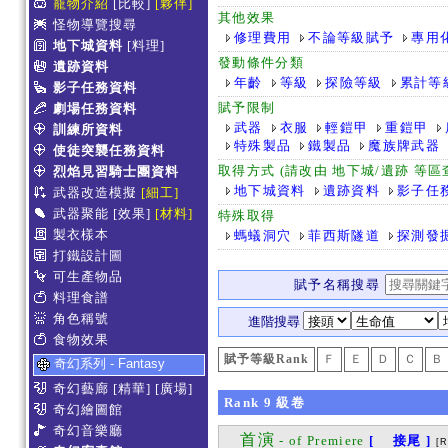
寵物介紹
[比較]
[夥伴]
其他效果
怪物導覽搜尋
修理費用
不論等級賦予
專用
地下城資料
[料理]
發動條件分類
遺跡資料
年齡
等級
探險等級
累計等
影子任務資料
賦予限制
劇場任務資料
武器
衣服
輕鎧甲
重鎧甲
訓練所資料
特殊製品
鐵製品
魔族牌武器
使徒突襲任務資料
取得方式 (請改由 地下城/遺跡 等
烈焰見習騎士團資料
地下城資料
遺跡資料
影子任
武器改造模擬
[細工]
武器聚能
[效果]
[材料]
特殊取得
製衣樣本
螞蟻洞穴
菲西斯隧道
探測發
打鐵設計圖
可生產物品
賦予名稱搜尋
料理食譜
角色稱號
進階搜尋
食物效果
賦予等級Rank
Ｆ
Ｅ
Ｄ
Ｃ
Ｂ
奇幻系列 - Fantasy
奇幻藝廊
[精華]
[廣場]
Rank
9
級卷
奇幻繪圖館
奇幻音樂廳
首演
- of Premiere
[ 接尾 ]
[R