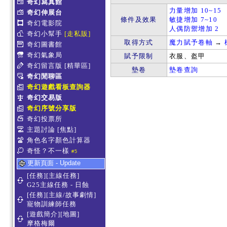
奇幻寫真館
力量增加 10~15
奇幻伸展台
條件及效果
敏捷增加 7~10
奇幻電影院
人偶防禦增加 2
奇幻小幫手
[走私販]
取得方式
魔力賦予卷軸
→
奇幻圖書館
奇幻氣象局
賦予限制
衣服、盔甲
奇幻留言版
[精華區]
墊卷
墊卷查詢
奇幻閒聊區
奇幻遊戲看板查詢器
奇幻交易版
奇幻序號分享版
奇幻投票所
主題討論
[焦點]
角色名字顏色計算器
奇怪？不一樣
#5
更新頁面 - Update
[任務][主線任務]
G25主線任務 - 日蝕
[任務][主線/故事劇情]
寵物訓練師任務
[遊戲簡介][地圖]
摩格梅爾