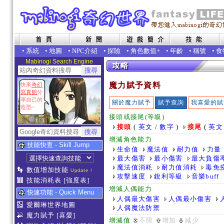
•
系統
•
地圖
•
NPC介紹
•
探險
•
角色數值+
•
年齡
•
稱號
•
食
Mabinogi Search Engine
魔力賦予資料
快來
奇幻
寫真館
分
享自己的
關於魔力賦予
賦予查詢
我喜愛的賦
造型~
接頭或接尾(等級)
接頭
(
英文
/
數字
)
接尾
(
英文
增減角色能力
技能快查 - Skill Jump
生命值
魔法值
耐力值
力量
最大傷害
最小傷害
最大負傷
魔法值消耗
耐力值消耗
毒免
數值增加技能
Update !
攻擊速度
銳利等級
音樂buff
技能消耗表
[強度表]
增減人偶能力
快速功能 - Quick Menu
人偶最大傷害
人偶最小傷害
愛爾琳世界地圖
人偶魔法防禦
魔力賦予
[喜愛]
增減值
不限
增加
減少