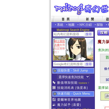
•
系統
•
地圖
•
NPC介紹
•
探險
•
Mabinogi Search Engine
騎士競技
魔力賦
大會
在塔
拉定期舉
查詢的
行！
首
條
技能快查 - Skill Jump
數值增加技能
Update !
技能消耗表
[強度表]
選擇賦
快速功能 - Quick Menu
愛爾琳世界地圖
魔力賦予
[喜愛]