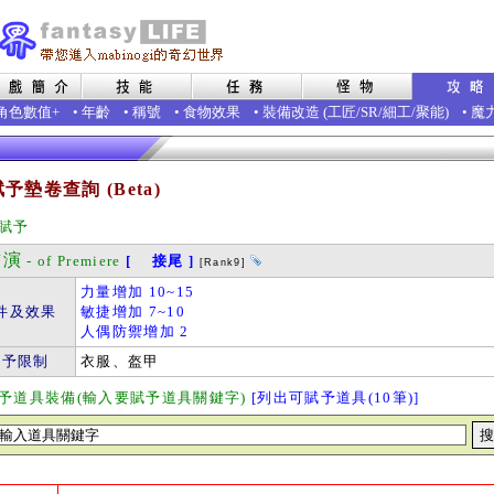
角色數值+
•
年齡
•
稱號
•
食物效果
•
裝備改造
(
工匠
/
SR
/
細工
/
聚能
)
•
魔
予墊卷查詢 (Beta)
賦予
演
- of Premiere
[ 接尾 ]
[Rank9]
力量增加 10~15
件及效果
敏捷增加 7~10
人偶防禦增加 2
賦予限制
衣服、盔甲
予道具裝備(輸入要賦予道具關鍵字)
[列出可賦予道具(10筆)]