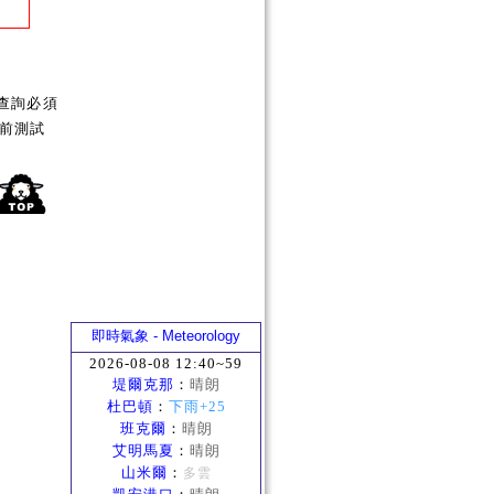
查詢必須
前測試
即時氣象 - Meteorology
2026-08-08 12:40~59
堤爾克那
：
晴朗
杜巴頓
：
下雨+25
班克爾
：
晴朗
艾明馬夏
：
晴朗
山米爾
：
多雲