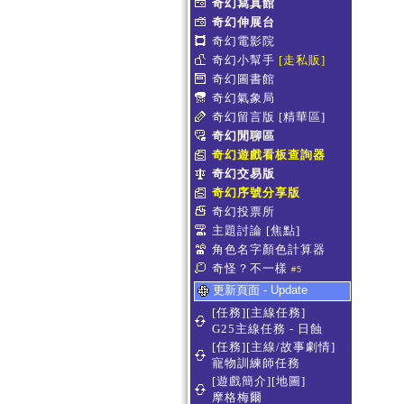
奇幻寫真館
奇幻伸展台
奇幻電影院
奇幻小幫手
[走私販]
奇幻圖書館
奇幻氣象局
奇幻留言版
[精華區]
奇幻閒聊區
奇幻遊戲看板查詢器
奇幻交易版
奇幻序號分享版
奇幻投票所
主題討論
[焦點]
角色名字顏色計算器
奇怪？不一樣
#5
更新頁面 - Update
[任務][主線任務]
G25主線任務 - 日蝕
[任務][主線/故事劇情]
寵物訓練師任務
[遊戲簡介][地圖]
摩格梅爾