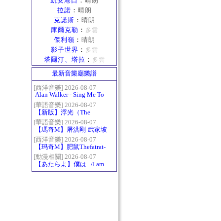
凱安港口
：
晴朗
拉諾
：
晴朗
克諾斯
：
晴朗
庫爾克勒
：
多雲
傑利嶺
：
晴朗
影子世界
：
多雲
塔爾汀、塔拉
：
多雲
最新音樂廳樂譜
[西洋音樂] 2026-08-07
Alan Walker - Sing Me To
Sleep
[華語音樂] 2026-08-07
【新版】浮光（The
History）：六和弦
[華語音樂] 2026-08-07
【瑪奇M】屠洪剛-武家坡
2021
[西洋音樂] 2026-08-07
【玛奇M】肥鼠Thefatrat-
Monody
[動漫相關] 2026-08-07
【あたらよ】僕は.../I am...
（我內心的糟糕念頭/僕の
心のヤバイやつ第二季
OP）