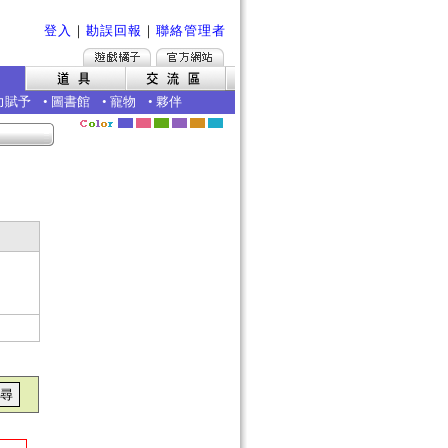
登入
｜
勘誤回報
｜
聯絡管理者
力賦予
•
圖書館
•
寵物
•
夥伴