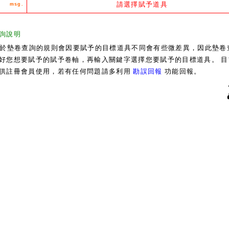
請選擇賦予道具
msg.
詢說明
於墊卷查詢的規則會因要賦予的目標道具不同會有些微差異，因此墊卷
好您想要賦予的賦予卷軸，再輸入關鍵字選擇您要賦予的目標道具。 目
供註冊會員使用，若有任何問題請多利用
勘誤回報
功能回報。