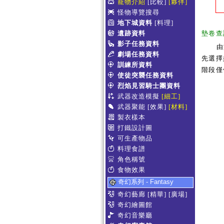
寵物介紹
[比較]
[夥伴]
怪物導覽搜尋
地下城資料
[料理]
遺跡資料
墊卷查
影子任務資料
由
劇場任務資料
先選擇
訓練所資料
階段僅
使徒突襲任務資料
烈焰見習騎士團資料
武器改造模擬
[細工]
武器聚能
[效果]
[材料]
製衣樣本
打鐵設計圖
可生產物品
料理食譜
角色稱號
食物效果
奇幻系列 - Fantasy
奇幻藝廊
[精華]
[廣場]
奇幻繪圖館
奇幻音樂廳