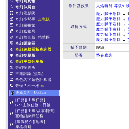
奇幻寫真館
條件及效果
火焰噴射 等級9 
奇幻伸展台
奇幻電影院
魔力賦予卷軸
→ 
魔力賦予卷軸
→
奇幻小幫手
[走私販]
魔力賦予卷軸
→
奇幻圖書館
取得方式
魔力賦予卷軸
→
奇幻氣象局
魔力賦予卷軸
→
奇幻留言版
[精華區]
魔力賦予卷軸
→
奇幻閒聊區
賦予限制
腳部
奇幻遊戲看板查詢器
墊卷
墊卷查詢
奇幻交易版
奇幻序號分享版
奇幻投票所
主題討論
[焦點]
角色名字顏色計算器
奇怪？不一樣
#5
更新頁面 - Update
[任務][主線任務]
G25主線任務 - 日蝕
[任務][主線/故事劇情]
寵物訓練師任務
[遊戲簡介][地圖]
摩格梅爾