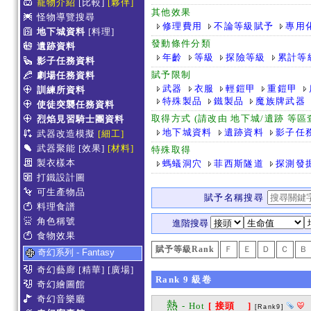
寵物介紹
[比較]
[夥伴]
其他效果
怪物導覽搜尋
修理費用
不論等級賦予
專用
地下城資料
[料理]
發動條件分類
遺跡資料
年齡
等級
探險等級
累計等
影子任務資料
賦予限制
劇場任務資料
武器
衣服
輕鎧甲
重鎧甲
訓練所資料
特殊製品
鐵製品
魔族牌武器
使徒突襲任務資料
取得方式 (請改由 地下城/遺跡 等
烈焰見習騎士團資料
地下城資料
遺跡資料
影子任
武器改造模擬
[細工]
武器聚能
[效果]
[材料]
特殊取得
製衣樣本
螞蟻洞穴
菲西斯隧道
探測發
打鐵設計圖
可生產物品
賦予名稱搜尋
料理食譜
角色稱號
進階搜尋
食物效果
賦予等級Rank
Ｆ
Ｅ
Ｄ
Ｃ
Ｂ
奇幻系列 - Fantasy
奇幻藝廊
[精華]
[廣場]
Rank
9
級卷
奇幻繪圖館
奇幻音樂廳
熱
- Hot
[ 接頭 ]
[Rank9]