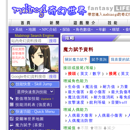
•
系統
•
地圖
•
NPC介紹
•
探險
•
角色數值+
•
年齡
•
稱號
•
食
Mabinogi Search Engine
魔力賦予資料
系統實際
暴擊機率
最高約為
關於魔力賦予
賦予查詢
我喜愛的賦
33%
接頭或接尾(等級)
接頭
(
英文
/
數字
)
接尾
(
英文
增減角色能力
技能快查 - Skill Jump
生命值
魔法值
耐力值
力量
最大傷害
最小傷害
最大負傷
魔法值消耗
耐力值消耗
毒免
數值增加技能
Update !
攻擊速度
銳利等級
音樂buff
技能消耗表
[強度表]
增減人偶能力
快速功能 - Quick Menu
人偶最大傷害
人偶最小傷害
愛爾琳世界地圖
人偶魔法防禦
魔力賦予
[喜愛]
增減值
不限
增加
減少