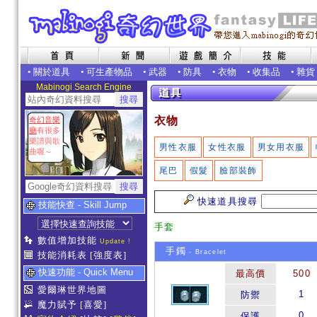
•
關於道具
•
可生產物品
•
武器
•
防具
•
衣物
•
收集品
•
雜貨
Mabinogi Search Engine
衣物
奇幻音樂
廳
有很多
樂譜與歌
男性衣服
女性衣服
男女用衣服
曲喔～
尾巴
假髮
臉部裝飾
快速道具搜尋
技能快查 - Skill Jump
手套
數值增加技能
Update !
手鐲
- Bracelet
技能消耗表
[強度表]
快速功能 - Quick Menu
最高價
500
愛爾琳世界地圖
1
防禦
魔力賦予
[喜愛]
0
保護