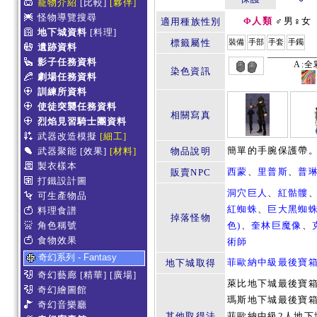
寵物介紹
[比較]
[夥伴]
怪物導覽搜尋
Φ人類
♂男♀女
適用種族性別
地下城資料
[料理]
標籤屬性
裝備
手部
手套
手鐲
遺跡資料
影子任務資料
A:全
染色資訊
劇場任務資料
訓練所資料
使徒突襲任務資料
相關寫真
烈焰見習騎士團資料
武器改造模擬
[細工]
簡單的手腕保護帶
武器聚能
[效果]
[材料]
物品說明
製衣樣本
西蒙
、
里普斯
、
普
販賣NPC
打鐵設計圖
洞穴巨人
、
紅骷髏
可生產物品
紅蜘蛛
、
巨大黑蜘
料理食譜
掉落怪物
角色稱號
色)
、
奎林巨魔像
、
食物效果
術師
奇幻系列 - Fantasy
菲歐納中級最後寶
地下城取得
奇幻藝廊
[精華]
[廣場]
萊比地下城最後寶
奇幻繪圖館
瑪斯地下城最後寶
奇幻音樂廳
其他取得法
菲歐納中級2人地下