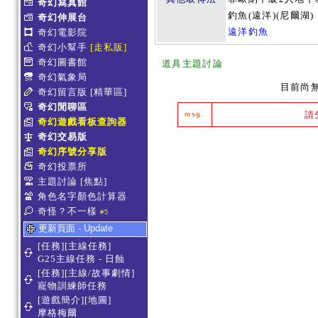
奇幻寫真館
釣魚(遠洋)(尼爾湖)
奇幻伸展台
遠洋釣魚
奇幻電影院
奇幻小幫手
[走私販]
奇幻圖書館
道具主題討論
奇幻氣象局
目前尚
奇幻留言版
[精華區]
奇幻閒聊區
請
msg.
奇幻遊戲看板查詢器
奇幻交易版
奇幻序號分享版
奇幻投票所
主題討論
[焦點]
角色名字顏色計算器
奇怪？不一樣
#5
更新頁面 - Update
[任務][主線任務]
G25主線任務 - 日蝕
[任務][主線/故事劇情]
寵物訓練師任務
[遊戲簡介][地圖]
摩格梅爾