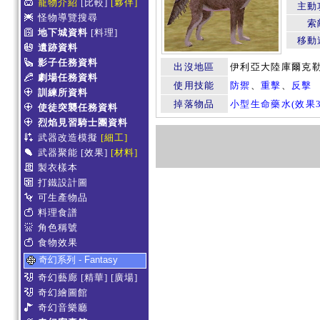
寵物介紹
[比較]
[夥伴]
主動
怪物導覽搜尋
索
地下城資料
[料理]
移動
遺跡資料
影子任務資料
出沒地區
伊利亞大陸庫爾克
劇場任務資料
使用技能
防禦
、
重擊
、
反擊
訓練所資料
掉落物品
小型生命藥水(效果3
使徒突襲任務資料
烈焰見習騎士團資料
武器改造模擬
[細工]
武器聚能
[效果]
[材料]
製衣樣本
打鐵設計圖
可生產物品
料理食譜
角色稱號
食物效果
奇幻系列 - Fantasy
奇幻藝廊
[精華]
[廣場]
奇幻繪圖館
奇幻音樂廳