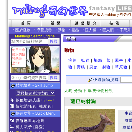
•
關於怪物
•
導覽搜尋
•
動物
•
昆蟲
•
亞人種
•
巨人類
•
不死系
Mabinogi Search Engine
動物
使用生命
藥水的預
設熱鍵
｜
浣熊
｜
狐狸
｜
蝙蝠
｜
鼠
｜
犀牛
｜
水
是"H"
｜
狼
｜
野狼
｜
惡狼
｜
豺狼
｜
草原狼
｜
快速怪物搜尋
技能快查 - Skill Jump
犬狗 分類下 單隻怪物檢視
數值增加技能
Update !
薩巴納豺狗
技能消耗表
[強度表]
快速功能 - Quick Menu
生
攻
愛爾琳世界地圖
魔力賦予
[喜愛]
攻擊