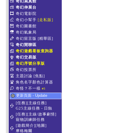
奇幻寫真館
奇幻伸展台
奇幻電影院
奇幻小幫手
[走私販]
奇幻圖書館
奇幻氣象局
奇幻留言版
[精華區]
奇幻閒聊區
奇幻遊戲看板查詢器
奇幻交易版
奇幻序號分享版
奇幻投票所
主題討論
[焦點]
角色名字顏色計算器
奇怪？不一樣
#5
更新頁面 - Update
[任務][主線任務]
G25主線任務 - 日蝕
[任務][主線/故事劇情]
寵物訓練師任務
[遊戲簡介][地圖]
摩格梅爾