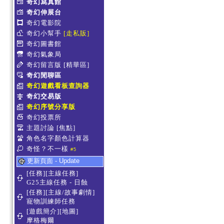
奇幻寫真館
奇幻伸展台
奇幻電影院
奇幻小幫手
[走私販]
奇幻圖書館
奇幻氣象局
奇幻留言版
[精華區]
奇幻閒聊區
奇幻遊戲看板查詢器
奇幻交易版
奇幻序號分享版
奇幻投票所
主題討論
[焦點]
角色名字顏色計算器
奇怪？不一樣
#5
更新頁面 - Update
[任務][主線任務]
G25主線任務 - 日蝕
[任務][主線/故事劇情]
寵物訓練師任務
[遊戲簡介][地圖]
摩格梅爾