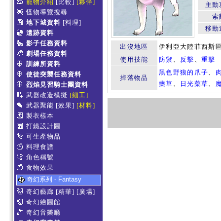
寵物介紹
[比較]
[夥伴]
主動
怪物導覽搜尋
索
地下城資料
[料理]
移動
遺跡資料
影子任務資料
出沒地區
伊利亞大陸菲西斯
劇場任務資料
使用技能
防禦
、
反擊
、
重擊
訓練所資料
黑色野狼的爪子
、
使徒突襲任務資料
掉落物品
藥草
、
日光藥草
、
烈焰見習騎士團資料
武器改造模擬
[細工]
武器聚能
[效果]
[材料]
製衣樣本
打鐵設計圖
可生產物品
料理食譜
角色稱號
食物效果
奇幻系列 - Fantasy
奇幻藝廊
[精華]
[廣場]
奇幻繪圖館
奇幻音樂廳