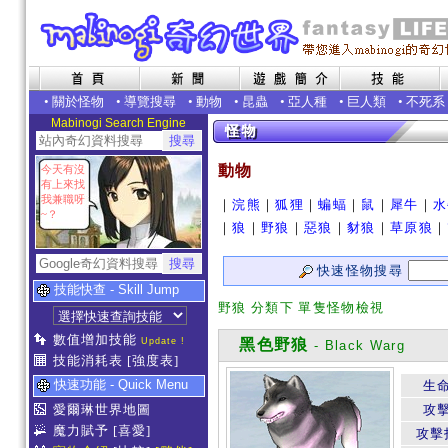
•
關於怪物
•
導覽搜尋
•
動物
•
昆蟲
•
亞人種
•
巨人類
•
不死系
Mabinogi Search Engine
動物
今天有沒
有上來找
我兼職呀
｜
浣熊
｜
狐狸
｜
蝙蝠
｜
鼠
｜
犀牛
｜
水
~？
｜
狼
｜
野狼
｜
惡狼
｜
豺狼
｜
草原狼
｜
快速怪物搜尋
技能快查 - Skill Jump
野狼 分類下 單隻怪物檢視
數值增加技能
Update !
黑色野狼
- Black Warg
技能消耗表
[強度表]
快速功能 - Quick Menu
生
愛爾琳世界地圖
攻
魔力賦予
[喜愛]
攻擊