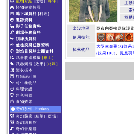
寵物介紹
[比較]
[夥伴]
主動
怪物導覽搜尋
索
地下城資料
[料理]
移動
遺跡資料
影子任務資料
出沒地區
亞布內亞輸送隊護
劇場任務資料
使用技能
訓練所資料
使徒突襲任務資料
大型生命藥水(效果1
掉落物品
烈焰見習騎士團資料
(效果100)
、
鳳凰羽
武器改造模擬
[細工]
武器聚能
[效果]
[材料]
製衣樣本
打鐵設計圖
可生產物品
料理食譜
角色稱號
食物效果
奇幻系列 - Fantasy
奇幻藝廊
[精華]
[廣場]
奇幻繪圖館
奇幻音樂廳