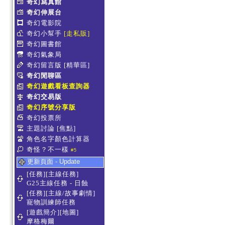
奇幻寫真館
奇幻伸展台
奇幻電影院
奇幻小幫手
[走私販]
奇幻圖書館
奇幻氣象局
奇幻留言版
[精華區]
奇幻閒聊區
奇幻遊戲看板查詢器
奇幻交易版
奇幻序號分享版
奇幻投票所
主題討論
[焦點]
角色名字顏色計算器
奇怪？不一樣
#5
更新頁面 - Update
[任務][主線任務]
G25主線任務 - 日蝕
[任務][主線/故事劇情]
寵物訓練師任務
[遊戲簡介][地圖]
摩格梅爾