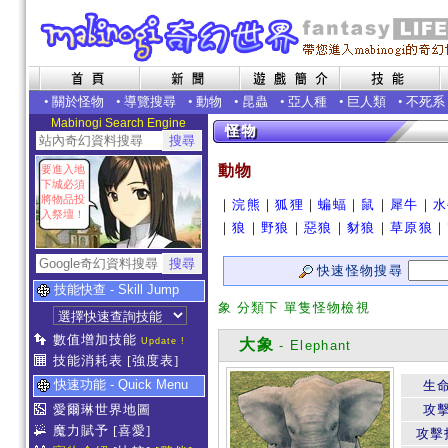
•
關於怪物
•
導覽搜尋
•
動物
•
昆蟲
•
亞人種
•
巨人類
•
不死系
Mabinogi Search Engine
動物
要進入地
下城必須
將物品投
｜
浣熊
｜
狐狸
｜
蝙蝠
｜
鼠
｜
犀牛
｜
水
入祭壇！
｜
狼
｜
野狼
｜
惡狼
｜
豺狼
｜
草原狼
｜
快速怪物搜尋
技能快查 - Skill Jump
象 分類下 單隻怪物檢視
數值增加技能
Update !
大象
- Elephant
技能消耗表
[強度表]
快速功能 - Quick Menu
生
愛爾琳世界地圖
攻
魔力賦予
[喜愛]
攻擊