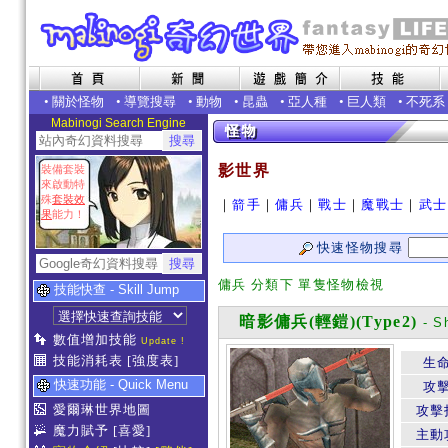
•
關於怪物
•
導覽搜尋
•
動物
•
昆蟲
•
亞人種
•
巨人類
•
不死系
Mabinogi Search Engine
影世界
裝備套裝
來啟動特
殊
套裝效
｜
箭手
｜
傭兵
｜
戰士
｜
魔戰士
｜
武士
果
能力！
快速怪物搜尋
傭兵 分類下 單隻怪物檢視
技能快查 - Skill Jump
暗影傭兵(輕鎧)(Type2)
- S
數值增加技能
Update !
技能消耗表
[強度表]
生
快速功能 - Quick Menu
攻
愛爾琳世界地圖
攻擊
魔力賦予
[喜愛]
主動