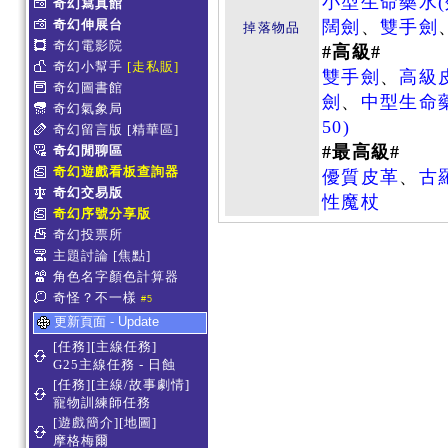
小型生命藥水(
奇幻寫真館
奇幻伸展台
闊劍
、
雙手劍
掉落物品
奇幻電影院
#高級#
奇幻小幫手
[走私販]
雙手劍
、
高級
奇幻圖書館
劍
、
中型生命藥
奇幻氣象局
50)
奇幻留言版
[精華區]
#最高級#
奇幻閒聊區
奇幻遊戲看板查詢器
優質皮革
、
古
奇幻交易版
性魔杖
奇幻序號分享版
奇幻投票所
主題討論
[焦點]
角色名字顏色計算器
奇怪？不一樣
#5
更新頁面 - Update
[任務][主線任務]
G25主線任務 - 日蝕
[任務][主線/故事劇情]
寵物訓練師任務
[遊戲簡介][地圖]
摩格梅爾