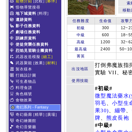
寵物介紹
[比較]
[夥伴]
索
怪物導覽搜尋
移動
地下城資料
[料理]
遺跡資料
任務難度
生命值
攻擊
影子任務資料
初級
300
12~2
劇場任務資料
中級
600
18~5
訓練所資料
高級
1200
32~6
使徒突襲任務資料
最高級
2400
50~10
烈焰見習騎士團資料
菁英
武器改造模擬
[細工]
武器聚能
[效果]
[材料]
打倒弗魔族指
出沒地區
製衣樣本
實驗 VII、秘
打鐵設計圖
使用技能
可生產物品
料理食譜
#初級#
角色稱號
微型魔法藥水(
食物效果
羽毛
、
小型生命
奇幻系列 - Fantasy
果30)
、
繃帶
、
奇幻藝廊
[精華]
[廣場]
牌
、
熊皮長袍
奇幻繪圖館
#中級#
奇幻音樂廳