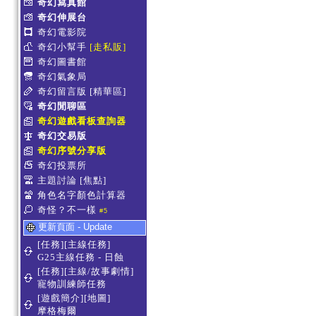
奇幻寫真館
奇幻伸展台
奇幻電影院
奇幻小幫手
[走私販]
奇幻圖書館
奇幻氣象局
奇幻留言版
[精華區]
奇幻閒聊區
奇幻遊戲看板查詢器
奇幻交易版
奇幻序號分享版
奇幻投票所
主題討論
[焦點]
角色名字顏色計算器
奇怪？不一樣
#5
更新頁面 - Update
[任務][主線任務]
G25主線任務 - 日蝕
[任務][主線/故事劇情]
寵物訓練師任務
[遊戲簡介][地圖]
摩格梅爾