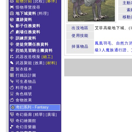
寵物介紹
[比較]
[夥伴]
主動
怪物導覽搜尋
索
地下城資料
[料理]
移動
遺跡資料
影子任務資料
出沒地區
艾菲高級地下城、(1
劇場任務資料
使用技能
訓練所資料
鳳凰羽毛
、
自然力
使徒突襲任務資料
掉落物品
級3人魔族通行證
、
烈焰見習騎士團資料
武器改造模擬
[細工]
武器聚能
[效果]
[材料]
製衣樣本
打鐵設計圖
可生產物品
料理食譜
角色稱號
食物效果
奇幻系列 - Fantasy
奇幻藝廊
[精華]
[廣場]
奇幻繪圖館
奇幻音樂廳