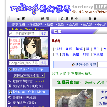
•
關於怪物
•
導覽搜尋
•
動物
•
昆蟲
•
亞人種
•
巨人類
•
不死系
Mabinogi Search Engine
動物
找出最適
合你的魔
力賦予
｜
浣熊
｜
狐狸
｜
蝙蝠
｜
鼠
｜
犀牛
｜
水
吧！
｜
狼
｜
野狼
｜
惡狼
｜
豺狼
｜
草原狼
｜
快速怪物搜尋
技能快查 - Skill Jump
惡狼 分類下 單隻怪物檢視
數值增加技能
Update !
無眼惡狼(白)
- Beetle Wolf 
技能消耗表
[強度表]
快速功能 - Quick Menu
生
愛爾琳世界地圖
攻
魔力賦予
[喜愛]
攻擊