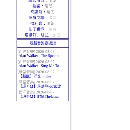
凱安港口
：
晴朗
拉諾
：
晴朗
克諾斯
：
晴朗
庫爾克勒
：
多雲
傑利嶺
：
晴朗
影子世界
：
多雲
塔爾汀、塔拉
：
多雲
最新音樂廳樂譜
[西洋音樂] 2026-08-08
Alan Walker - The Spectre
[西洋音樂] 2026-08-07
Alan Walker - Sing Me To
Sleep
[華語音樂] 2026-08-07
【新版】浮光（The
History）：六和弦
[華語音樂] 2026-08-07
【瑪奇M】屠洪剛-武家坡
2021
[西洋音樂] 2026-08-07
【玛奇M】肥鼠Thefatrat-
Monody