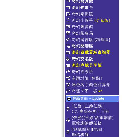
奇幻寫真館
奇幻伸展台
奇幻電影院
奇幻小幫手
[走私販]
奇幻圖書館
奇幻氣象局
奇幻留言版
[精華區]
奇幻閒聊區
奇幻遊戲看板查詢器
奇幻交易版
奇幻序號分享版
奇幻投票所
主題討論
[焦點]
角色名字顏色計算器
奇怪？不一樣
#5
更新頁面 - Update
[任務][主線任務]
G25主線任務 - 日蝕
[任務][主線/故事劇情]
寵物訓練師任務
[遊戲簡介][地圖]
摩格梅爾