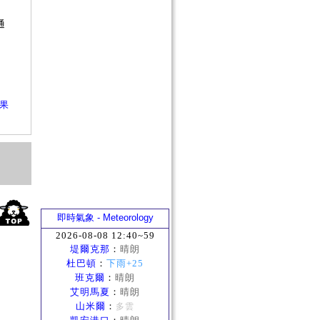
否
通
？
效果
即時氣象 - Meteorology
2026-08-08 12:40~59
堤爾克那
：
晴朗
杜巴頓
：
下雨+25
班克爾
：
晴朗
艾明馬夏
：
晴朗
山米爾
：
多雲