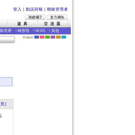
登入
｜
勘誤回報
｜
聯絡管理者
影世界
•
畸形怪
•
BOSS
•
其他
｜
充]
5
？