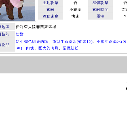
主動攻擊
否
群體攻擊
索敵
小範圍
索敵時間
普
移動速度
快速
屬性
沒地區
伊利亞大陸菲西斯區域
用技能
防禦
幼小棕色馴鹿的蹄
、
微型生命藥水(效果10)
、
小型生命藥水(
落物品
30)
、
肉塊
、
巨大的肉塊
、
聖魔法粉