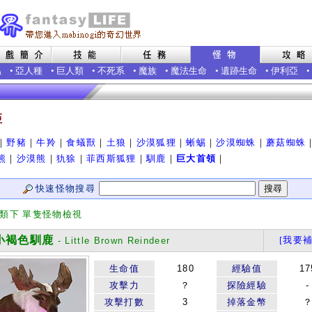
蟲
•
亞人種
•
巨人類
•
不死系
•
魔族
•
魔法生命
•
遺跡生命
•
伊利亞
•
亞
｜
野豬
｜
牛羚
｜
食蟻獸
｜
土狼
｜
沙漠狐狸
｜
蜥蜴
｜
沙漠蜘蛛
｜
蘑菇蜘蛛
熊
｜
沙漠熊
｜
犰狳
｜
菲西斯狐狸
｜
馴鹿
｜
巨大首領
｜
快速怪物搜尋
分類下 單隻怪物檢視
褐色馴鹿
[我要補
- Little Brown Reindeer
生命值
180
經驗值
17
攻擊力
？
探險經驗
-
攻擊打數
3
掉落金幣