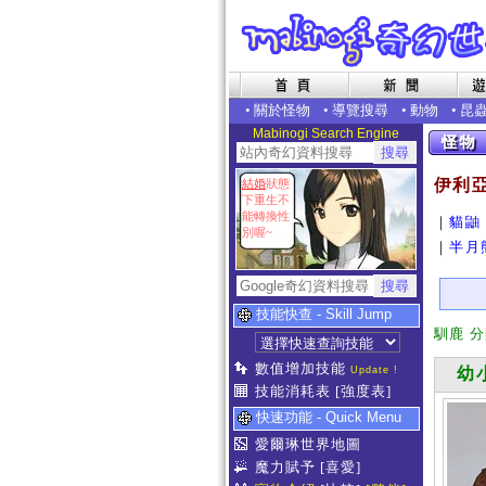
•
關於怪物
•
導覽搜尋
•
動物
•
昆
Mabinogi Search Engine
伊利
結婚
狀態
下重生不
能轉換性
｜
貓鼬
別喔~
｜
半月
技能快查 - Skill Jump
馴鹿 
數值增加技能
Update !
幼小
技能消耗表
[強度表]
快速功能 - Quick Menu
愛爾琳世界地圖
魔力賦予
[喜愛]