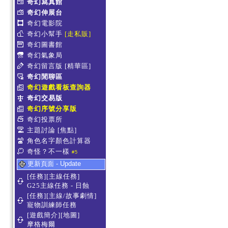
奇幻寫真館
奇幻伸展台
奇幻電影院
奇幻小幫手
[走私販]
奇幻圖書館
奇幻氣象局
奇幻留言版
[精華區]
奇幻閒聊區
奇幻遊戲看板查詢器
奇幻交易版
奇幻序號分享版
奇幻投票所
主題討論
[焦點]
角色名字顏色計算器
奇怪？不一樣
#5
更新頁面 - Update
[任務][主線任務]
G25主線任務 - 日蝕
[任務][主線/故事劇情]
寵物訓練師任務
[遊戲簡介][地圖]
摩格梅爾