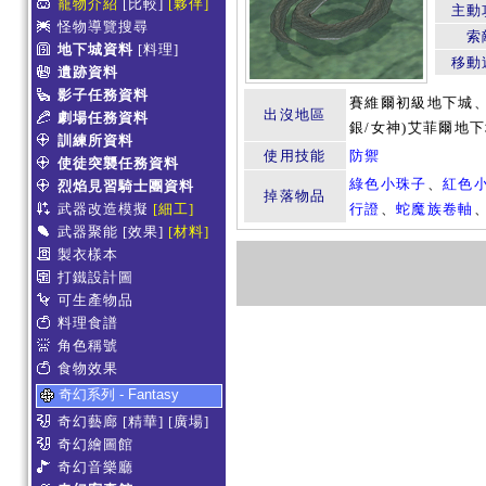
寵物介紹
[比較]
[夥伴]
主動
怪物導覽搜尋
索
地下城資料
[料理]
移動
遺跡資料
影子任務資料
賽維爾初級地下城、
出沒地區
劇場任務資料
銀/女神)艾菲爾地
訓練所資料
使用技能
防禦
使徒突襲任務資料
綠色小珠子
、
紅色
烈焰見習騎士團資料
掉落物品
武器改造模擬
[細工]
行證
、
蛇魔族卷軸
武器聚能
[效果]
[材料]
製衣樣本
打鐵設計圖
可生產物品
料理食譜
角色稱號
食物效果
奇幻系列 - Fantasy
奇幻藝廊
[精華]
[廣場]
奇幻繪圖館
奇幻音樂廳