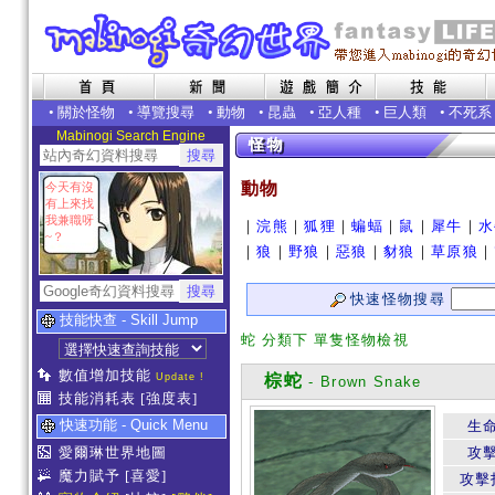
•
關於怪物
•
導覽搜尋
•
動物
•
昆蟲
•
亞人種
•
巨人類
•
不死系
Mabinogi Search Engine
動物
今天有沒
有上來找
我兼職呀
｜
浣熊
｜
狐狸
｜
蝙蝠
｜
鼠
｜
犀牛
｜
水
~？
｜
狼
｜
野狼
｜
惡狼
｜
豺狼
｜
草原狼
｜
快速怪物搜尋
技能快查 - Skill Jump
蛇 分類下 單隻怪物檢視
數值增加技能
Update !
棕蛇
- Brown Snake
技能消耗表
[強度表]
快速功能 - Quick Menu
生
愛爾琳世界地圖
攻
魔力賦予
[喜愛]
攻擊