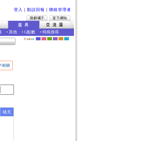
登入
｜
勘誤回報
｜
聯絡管理者
圖
•
其他
•
G點數
•
特殊搜尋
P相關
補充