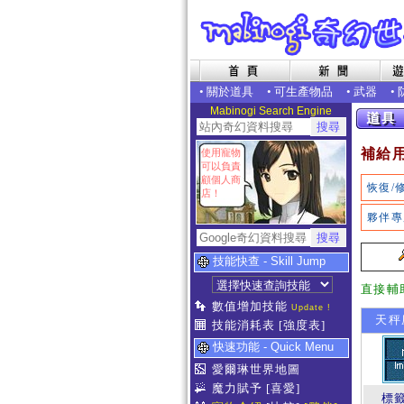
•
關於道具
•
可生產物品
•
武器
•
Mabinogi Search Engine
補給
使用寵物
可以負責
顧個人商
恢復/
店！
夥伴專
技能快查 - Skill Jump
直接輔
數值增加技能
Update !
天秤
技能消耗表
[強度表]
快速功能 - Quick Menu
愛爾琳世界地圖
魔力賦予
[喜愛]
標