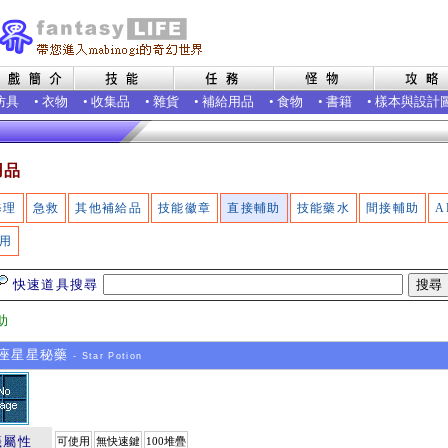
防具
•
衣物
•
收集品
•
雜貨
•
補給用品
•
食物
•
書籍
•
樣本與設計
用品
修理
急救
其他補給品
技能徽章
直接輔助
技能藥水
間接輔助
A
用
快速道具搜尋
助
座星星秘藥
- Star Potion
籤屬性
可使用
無快速鍵
100堆疊