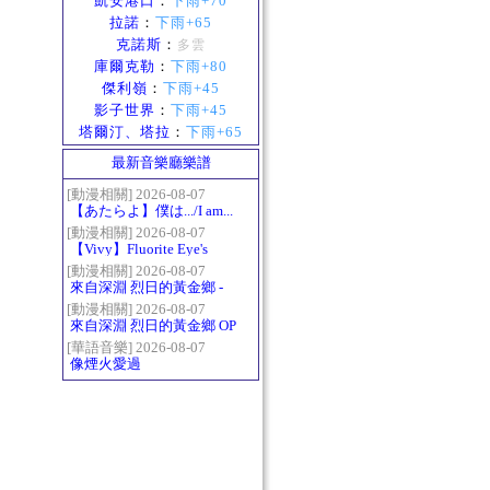
凱安港口
：
下雨+70
拉諾
：
下雨+65
克諾斯
：
多雲
庫爾克勒
：
下雨+80
傑利嶺
：
下雨+45
影子世界
：
下雨+45
塔爾汀、塔拉
：
下雨+65
最新音樂廳樂譜
[動漫相關] 2026-08-07
【あたらよ】僕は.../I am...
（我內心的糟糕念頭/僕の
[動漫相關] 2026-08-07
【Vivy】Fluorite Eye's
心のヤバイやつ第二季
Song
OP）
[動漫相關] 2026-08-07
來自深淵 烈日的黃金鄉 -
Gravity
[動漫相關] 2026-08-07
來自深淵 烈日的黃金鄉 OP
- かたち(Katachi)
[華語音樂] 2026-08-07
像煙火愛過