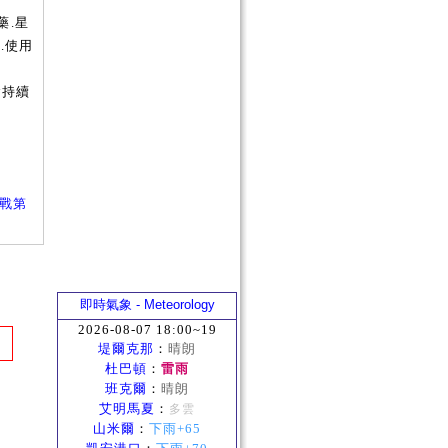
藥.星
.使用
會持續
大作戰第
即時氣象 - Meteorology
2026-08-07 18:00~19
堤爾克那
：
晴朗
杜巴頓
：
雷雨
班克爾
：
晴朗
艾明馬夏
：
多雲
山米爾
：
下雨+65