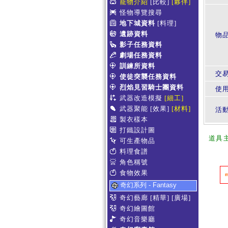
寵物介紹
[比較]
[夥伴]
怪物導覽搜尋
地下城資料
[料理]
遺跡資料
物
影子任務資料
劇場任務資料
訓練所資料
交
使徒突襲任務資料
烈焰見習騎士團資料
使
武器改造模擬
[細工]
武器聚能
[效果]
[材料]
活
製衣樣本
打鐵設計圖
道具
可生產物品
料理食譜
角色稱號
食物效果
奇幻系列 - Fantasy
奇幻藝廊
[精華]
[廣場]
奇幻繪圖館
奇幻音樂廳