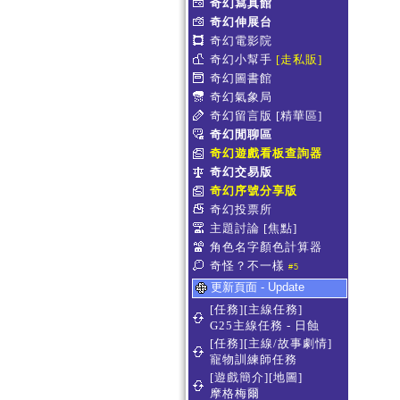
奇幻寫真館
奇幻伸展台
奇幻電影院
奇幻小幫手
[走私販]
奇幻圖書館
奇幻氣象局
奇幻留言版
[精華區]
奇幻閒聊區
奇幻遊戲看板查詢器
奇幻交易版
奇幻序號分享版
奇幻投票所
主題討論
[焦點]
角色名字顏色計算器
奇怪？不一樣
#5
更新頁面 - Update
[任務][主線任務]
G25主線任務 - 日蝕
[任務][主線/故事劇情]
寵物訓練師任務
[遊戲簡介][地圖]
摩格梅爾