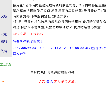
使用後1個小時內任務完成時獲得的金幣提升2倍的神秘星星秘
星秘藥無法同時使用多個,相同種類的星星秘藥1天只能使用1個
品說明
時間會於每日00點初始化.(無法交易)
*注意: 與具有相似效果的氣球道具同時使用時,使用時間雖然
流逝,但效果不會重疊,只會套用氣球效果.使用時請務必留意.
無法交易，可放銀行
易狀態
裝有星星氣息的袋子
用獲得
2019-08-22 00:00:00 ~ 2019-10-17 00:00:00 夢幻旋律
動取得
四次任務
主題討論
目前尚無任何道具討論的內容
請先
登入
才可參與討論。
msg.