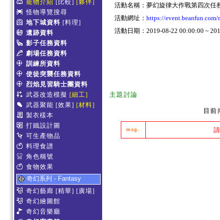
寵物介紹
[比較]
[夥伴]
活動名稱：夢幻旋律大作戰第四次任
怪物導覽搜尋
活動網址：
https://event.beanfun.c
地下城資料
[料理]
活動日期：2019-08-22 00:00:00 ~ 2019
遺跡資料
影子任務資料
劇場任務資料
訓練所資料
使徒突襲任務資料
烈焰見習騎士團資料
武器改造模擬
[細工]
主題討論
武器聚能
[效果]
[材料]
目前
製衣樣本
打鐵設計圖
msg.
可生產物品
料理食譜
角色稱號
食物效果
奇幻系列 - Fantasy
奇幻藝廊
[精華]
[廣場]
奇幻繪圖館
奇幻音樂廳