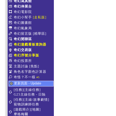
奇幻寫真館
奇幻伸展台
奇幻電影院
奇幻小幫手
[走私販]
奇幻圖書館
奇幻氣象局
奇幻留言版
[精華區]
奇幻閒聊區
奇幻遊戲看板查詢器
奇幻交易版
奇幻序號分享版
奇幻投票所
主題討論
[焦點]
角色名字顏色計算器
奇怪？不一樣
#5
更新頁面 - Update
[任務][主線任務]
G25主線任務 - 日蝕
[任務][主線/故事劇情]
寵物訓練師任務
[遊戲簡介][地圖]
摩格梅爾