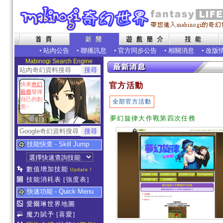
•
站內公告
•
聯播訊息
•
官方同步公告
•
相關消息
•
改版
Mabinogi Search Engine
快來
奇幻
官方活動
藝廊
發揮
自己的創
全部官方活動
意~
夢幻旋律大作戰第四次任務
技能快查 - Skill Jump
數值增加技能
Update !
技能消耗表
[強度表]
快速功能 - Quick Menu
愛爾琳世界地圖
魔力賦予
[喜愛]