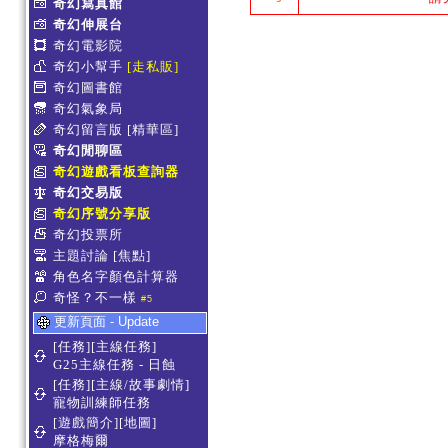
奇幻寫真館
奇幻伸展台
奇幻電影院
奇幻小幫手
[走私販]
奇幻圖書館
奇幻氣象局
奇幻留言版
[精華區]
奇幻閒聊區
奇幻遊戲看板查詢器
奇幻交易版
奇幻序號分享版
奇幻投票所
主題討論
[焦點]
角色名字顏色計算器
奇怪？不一樣
#5
更新頁面 - Update
[任務][主線任務]
G25主線任務 - 日蝕
[任務][主線/故事劇情]
寵物訓練師任務
[遊戲簡介][地圖]
摩格梅爾