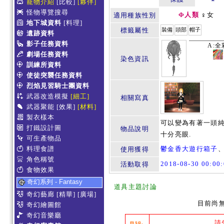
寵物介紹
[比較]
[夥伴]
怪物導覽搜尋
Φ人類
♀女
適用種族性別
地下城資料
[料理]
標籤屬性
裝備
頭部
帽子
遺跡資料
影子任務資料
A:全
劇場任務資料
染色資訊
訓練所資料
使徒突襲任務資料
烈焰見習騎士團資料
武器改造模擬
[細工]
相關寫真
武器聚能
[效果]
[材料]
製衣樣本
可以變為有著一頭純
打鐵設計圖
物品說明
十分亮眼.
可生產物品
料理食譜
鬱金香大遊行箱子
使用獲得
角色稱號
2018-08-30 00:0
活動取得
食物效果
奇幻系列 - Fantasy
道具主題討論
奇幻藝廊
[精華]
[廣場]
目前尚
奇幻繪圖館
奇幻音樂廳
請
msg.