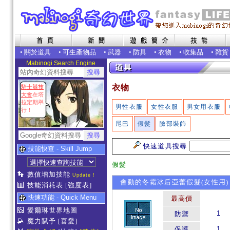
•
關於道具
•
可生產物品
•
武器
•
防具
•
衣物
•
收集品
•
雜貨
Mabinogi Search Engine
衣物
騎士競技
大會
在塔
拉定期舉
男性衣服
女性衣服
男女用衣服
行！
尾巴
假髮
臉部裝飾
快速道具搜尋
技能快查 - Skill Jump
假髮
數值增加技能
Update !
會動的冬霜冰后亞蕾假髮(女性用)
技能消耗表
[強度表]
快速功能 - Quick Menu
最高價
愛爾琳世界地圖
1
防禦
魔力賦予
[喜愛]
1
保護