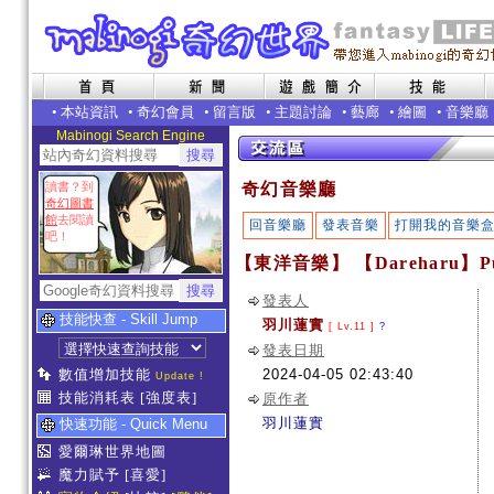
•
本站資訊
•
奇幻會員
•
留言版
•
主題討論
•
藝廊
•
繪圖
•
音樂廳
Mabinogi Search Engine
讀書？到
奇幻音樂廳
奇幻圖書
館
去閱讀
回音樂廳
發表音樂
打開我的音樂
吧！
【東洋音樂】 【Dareharu】Pu
發表人
技能快查 - Skill Jump
羽川蓮實
[ Lv.11 ]
?
發表日期
數值增加技能
2024-04-05 02:43:40
Update !
技能消耗表
[強度表]
原作者
羽川蓮實
快速功能 - Quick Menu
愛爾琳世界地圖
魔力賦予
[喜愛]