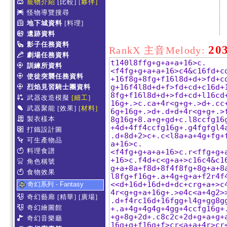
寵物介紹
[比較]
[夥伴]
怪物導覽搜尋
地下城資料
[料理]
遺跡資料
影子任務資料
20
RankX 主音Melody:
劇場任務資料
訓練所資料
使徒突襲任務資料
烈焰見習騎士團資料
武器改造模擬
[細工]
武器聚能
[效果]
[材料]
製衣樣本
打鐵設計圖
可生產物品
料理食譜
角色稱號
食物效果
奇幻系列 - Fantasy
奇幻藝廊
[精華]
[廣場]
奇幻繪圖館
奇幻音樂廳