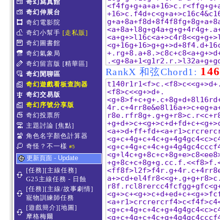
奇幻寫真館
奇幻伸展台
奇幻電影院
奇幻小幫手
[走私販]
奇幻圖書館
奇幻氣象局
奇幻留言版
[精華區]
14
RankX 和弦Chord1:
奇幻閒聊區
奇幻遊戲看板查詢器
奇幻交易版
奇幻序號分享版
奇幻投票所
主題討論
[焦點]
角色名字顏色計算器
奇怪？不一樣
#5
更新頁面 - Update
[任務][主線任務]
G25主線任務 - 日蝕
[任務][主線/故事劇情]
寵物訓練師任務
[遊戲簡介][地圖]
摩格梅爾