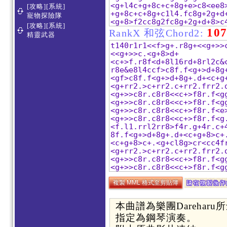
[攻略][系統]
寵物探險隊
[攻略][系統]
10
RankX 和弦Chord2:
精靈武器
複製 MML 格式至剪貼簿
本曲譜為樂團Dareharu所
指定為鋼琴演奏。