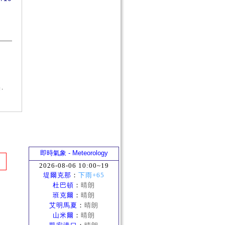
.
即時氣象 - Meteorology
2026-08-06 10:00~19
堤爾克那
：
下雨+65
杜巴頓
：
晴朗
班克爾
：
晴朗
艾明馬夏
：
晴朗
山米爾
：
晴朗