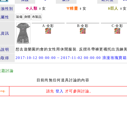
Φ人類
♀女
Ψ精靈
♀女
δ巨人
♀女
種族性別
籤屬性
裝備
身體
布製品
A:全彩
B:全彩
C:全彩
色資訊
想去遊樂園約會的女性用休閒服裝. 反摺吊帶褲更襯托出洗鍊美
品說明
2017-10-12 00:00:00 ~ 2017-11-02 00:00:00 浪漫玫瑰寶箱
動取得
主題討論
目前尚無任何道具討論的內容
請先
登入
才可參與討論。
msg.