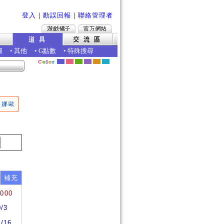
登入
｜
勘誤回報
｜
聯絡管理者
圖
•
其他
•
G點數
•
特殊搜尋
娜歐
補充
0000
0/3
6/16