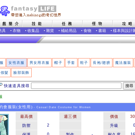
防具
•
衣物
•
收集品
•
雜貨
•
補給用品
•
食物
•
書籍
•
樣本與設計
服
女性衣服
男女用衣服
帽子
手套
鞋子
長袍/翅膀
魔法服裝
假髮
臉部裝飾
快速道具搜尋
服
會服裝(女性用)
- Casual Date Costume for Women
最高價
週三價
價值
3
2
防禦
升級
0
-
1
保護
製作
耐久度