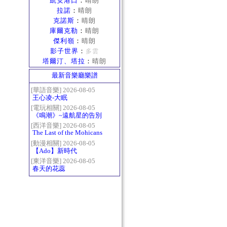
凱安港口
：
晴朗
拉諾
：
晴朗
克諾斯
：
晴朗
庫爾克勒
：
晴朗
傑利嶺
：
晴朗
影子世界
：
多雲
塔爾汀、塔拉
：
晴朗
最新音樂廳樂譜
[華語音樂] 2026-08-05
王心凌-大眠
[電玩相關] 2026-08-05
《鳴潮》~遠航星的告別
[西洋音樂] 2026-08-05
The Last of the Mohicans
最後的莫西乾人
[動漫相關] 2026-08-05
【Ado】新時代
[東洋音樂] 2026-08-05
春天的花蕊