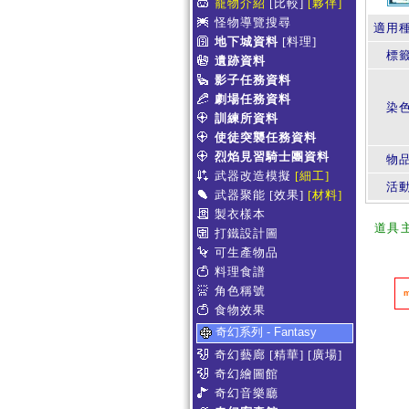
寵物介紹
[比較]
[夥伴]
怪物導覽搜尋
適用
地下城資料
[料理]
標
遺跡資料
影子任務資料
劇場任務資料
染
訓練所資料
使徒突襲任務資料
烈焰見習騎士團資料
物
武器改造模擬
[細工]
活
武器聚能
[效果]
[材料]
製衣樣本
道具
打鐵設計圖
可生產物品
料理食譜
角色稱號
食物效果
奇幻系列 - Fantasy
奇幻藝廊
[精華]
[廣場]
奇幻繪圖館
奇幻音樂廳