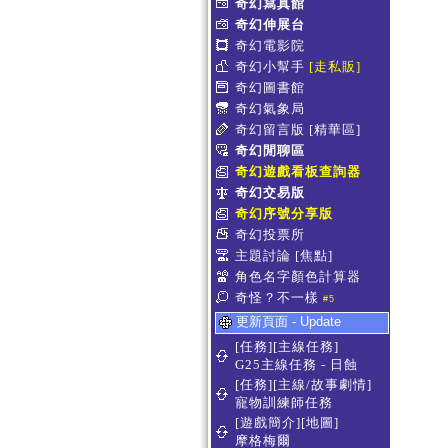
奇幻寫真館
奇幻伸展台
奇幻電影院
奇幻小幫手
[走私販]
奇幻圖書館
奇幻氣象局
奇幻留言版
[精華區]
奇幻閒聊區
奇幻遊戲看板查詢器
奇幻交易版
奇幻序號分享版
奇幻投票所
主題討論
[焦點]
角色名字顏色計算器
奇怪？不一樣
#5
更新頁面 - Update
[任務][主線任務]
G25主線任務 - 日蝕
[任務][主線/故事劇情]
寵物訓練師任務
[遊戲簡介][地圖]
摩格梅爾