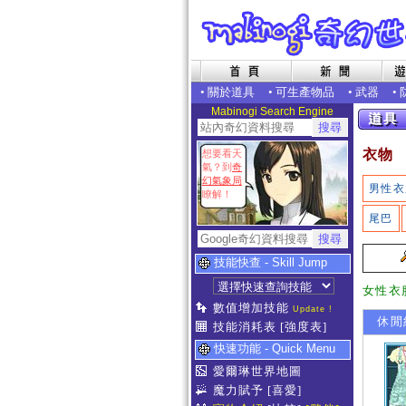
•
關於道具
•
可生產物品
•
武器
•
Mabinogi Search Engine
衣物
想要看天
氣？到
奇
幻氣象局
男性衣
瞭解！
尾巴
技能快查 - Skill Jump
女性衣
數值增加技能
Update !
休閒約
技能消耗表
[強度表]
快速功能 - Quick Menu
愛爾琳世界地圖
魔力賦予
[喜愛]