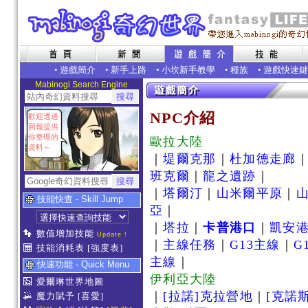
•
遊戲簡介
•
新手上路
•
小坎新手教學
•
種族
•
遊戲快速鍵
Mabinogi Search Engine
NPC介紹
歡迎透過
回報提供
你整理的
歐拉大陸
資料～
｜
堤爾克那
｜
杜加德走廊
班克爾
｜
龍之遺跡
｜
｜
塔爾汀
｜
山米爾平原
｜
技能快查 - Skill Jump
亞
｜
｜
塔拉
｜
卡普港口
｜
凱安
數值增加技能
Update !
｜
主線任務
｜
G13主線
｜
G
技能消耗表
[強度表]
主線
｜
快速功能 - Quick Menu
伊利亞大陸
愛爾琳世界地圖
｜
[拉諾]克拉營地
｜
[克諾
魔力賦予
[喜愛]