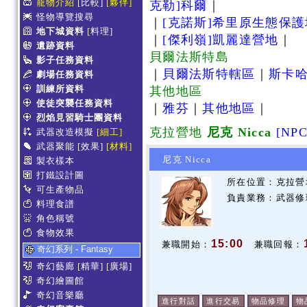
寵物介紹
[比較]
[夥伴]
克勒]科爾
｜
怪物導覽搜尋
｜
[克諾斯]希里原生態保
地下城資料
[料理]
｜
[傑利嶺]凱麗達營地
｜
遺跡資料
貝爾法斯特島
影子任務資料
｜
貝爾法斯特轄區
｜
斯卡
劇場任務資料
訓練所資料
其他地區
使徒突襲任務資料
｜
雅芬
｜
其他地區
｜
烈焰見習騎士團資料
克拉營地
尼克 Nicca
[NP
武器改造模擬
[細工]
武器聚能
[效果]
[材料]
尼克 Nicca
製衣樣本
打鐵設計圖
所在位置：克拉營地
可生產物品
負責業務：武器修
料理食譜
角色稱號
食物效果
15:00
兼職開始：
兼職回報：
奇幻系列 - Fantasy
奇幻藝廊
[精華]
[廣場]
奇幻繪圖館
奇幻音樂廳
進行對話
進行交易
物品修理
物