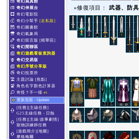
奇幻寫真館
»修復項目：
武器、防
奇幻伸展台
奇幻電影院
奇幻小幫手
[走私販]
奇幻圖書館
奇幻氣象局
奇幻留言版
[精華區]
奇幻閒聊區
奇幻遊戲看板查詢器
奇幻交易版
奇幻序號分享版
奇幻投票所
主題討論
[焦點]
角色名字顏色計算器
奇怪？不一樣
#5
更新頁面 - Update
[任務][主線任務]
G25主線任務 - 日蝕
[任務][主線/故事劇情]
寵物訓練師任務
[遊戲簡介][地圖]
摩格梅爾