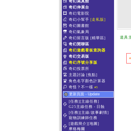
奇幻寫真館
奇幻伸展台
奇幻電影院
奇幻小幫手
[走私販]
奇幻圖書館
奇幻氣象局
道具
奇幻留言版
[精華區]
奇幻閒聊區
奇幻遊戲看板查詢器
奇幻交易版
奇幻序號分享版
奇幻投票所
主題討論
[焦點]
角色名字顏色計算器
奇怪？不一樣
#5
更新頁面 - Update
[任務][主線任務]
G25主線任務 - 日蝕
[任務][主線/故事劇情]
寵物訓練師任務
[遊戲簡介][地圖]
摩格梅爾