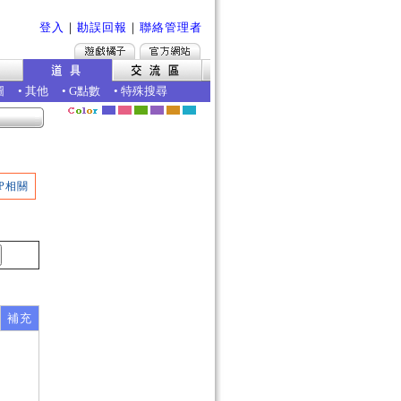
登入
｜
勘誤回報
｜
聯絡管理者
圖
•
其他
•
G點數
•
特殊搜尋
P相關
補充