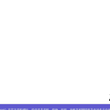
mabinogi》非官方資料網站，提供道具資料、怪物、技能、攻略等相關情報及包涵多元