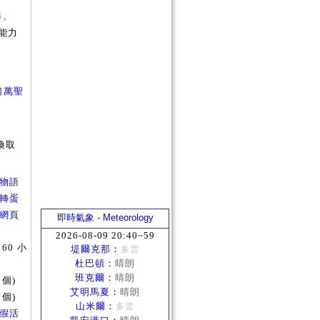
得。
能力
幻萬聖
換取
奇幻物語
網頁轉蛋
公主網頁
即時氣象 - Meteorology
2026-08-09 20:40~59
360 小
堤爾克那
：
多雲
杜巴頓
：
晴朗
班克爾
：
晴朗
1個)
艾明馬夏
：
晴朗
1個)
山米爾
：
多雲
邊渡假活