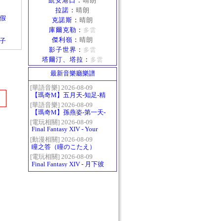
凱安港口
：
晴朗
拉諾
：
晴朗
度假
克諾斯
：
晴朗
庫爾克勒
：
多雲
傑利嶺
：
晴朗
箱子
影子世界
：
多雲
塔爾汀、塔拉
：
多雲
最新音樂廳樂譜
[華語音樂] 2026-08-09
【瑪奇M】五月天-知足-精
修版
[華語音樂] 2026-08-09
【瑪奇M】孫燕姿-第一天-
精修版
[電玩相關] 2026-08-09
Final Fantasy XIV - Your
Answer
[動漫相關] 2026-08-09
瞳之答（瞳のこたえ）
[電玩相關] 2026-08-09
Final Fantasy XIV - 月下彼
岸花 ～蛮神ツクヨミ討滅
戦～