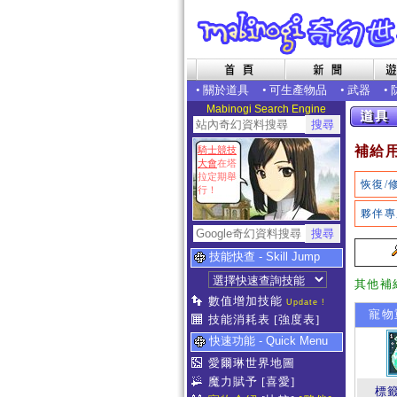
•
關於道具
•
可生產物品
•
武器
•
Mabinogi Search Engine
補給
騎士競技
大會
在塔
拉定期舉
恢復/
行！
夥伴專
技能快查 - Skill Jump
其他補
數值增加技能
Update !
寵物
技能消耗表
[強度表]
快速功能 - Quick Menu
愛爾琳世界地圖
魔力賦予
[喜愛]
標