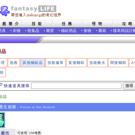
防具
•
衣物
•
收集品
•
雜貨
•
補給用品
•
食物
•
書籍
•
樣本與設計
用品
修理
急救
其他補給品
技能徽章
直接輔助
技能藥水
間接輔助
A
用
快速道具搜尋
給品
重生秘藥
- Potion of Pet Rebirth
籤屬性
可使用
100堆疊