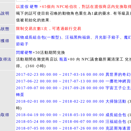
以
渡假 硬幣
×65個向 NPC哈伯坎，對話在渡假商店內兌換取
品說明
喝下的話可使目前召喚的動物角色重生為1歲的藥水. 有等級及
值被初始化的效果.
限制交易次數1次，可透過銀行交易
易狀態
寵物成長組合包(一般型)
、
汪福黑狗福袋
、
月光影子箱子
、
魔
用獲得
節箱子
閃耀硬幣
×50活動期間兌換
取得法
活動期間在雜貨商店以
瓶蓋
×80 向 NPC議會廳所屬清潔工 兌
得。 (360 小時)
2017-02-23 00:00:00 ~ 2017-03-16 00:00:00 異世界的
2017-06-22 00:00:00 ~ 2017-07-13 00:00:00 一擲乾坤
2017-09-07 00:00:00 ~ 2017-09-28 00:00:00 宇宙王子
轉蛋
2018-02-01 00:00:00 ~ 2018-02-22 00:00:00 大掃除活動
(
時)
動取得
2018-04-19 00:00:00 ~ 2018-05-10 00:00:00 成長組合包
(
2018-05-24 00:00:00 ~ 2018-06-07 00:00:00 汪福組合包
(
2018-07-05 00:00:00 ~ 2018-07-26 00:00:00 克諾斯海