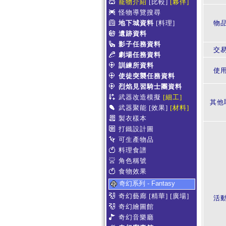
寵物介紹
[比較]
[夥伴]
怪物導覽搜尋
地下城資料
[料理]
物
遺跡資料
影子任務資料
交
劇場任務資料
訓練所資料
使
使徒突襲任務資料
烈焰見習騎士團資料
武器改造模擬
[細工]
其他
武器聚能
[效果]
[材料]
製衣樣本
打鐵設計圖
可生產物品
料理食譜
角色稱號
食物效果
奇幻系列 - Fantasy
奇幻藝廊
[精華]
[廣場]
活
奇幻繪圖館
奇幻音樂廳