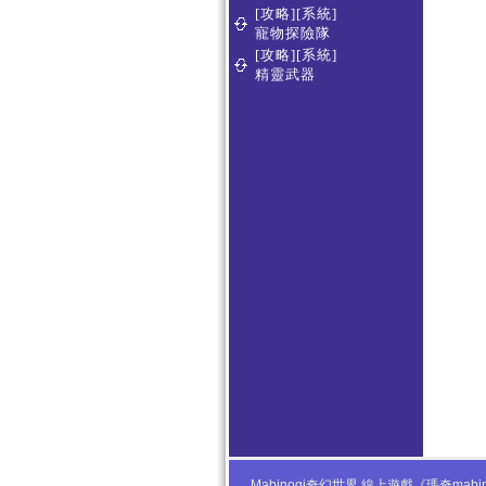
[攻略][系統]
寵物探險隊
[攻略][系統]
精靈武器
Mabinogi奇幻世界 線上遊戲《瑪奇