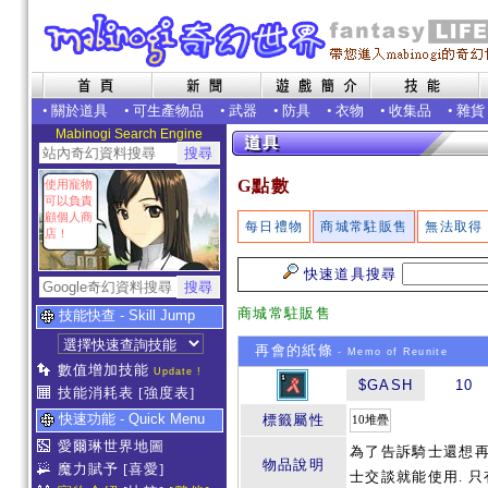
•
關於道具
•
可生產物品
•
武器
•
防具
•
衣物
•
收集品
•
雜貨
Mabinogi Search Engine
G點數
使用寵物
可以負責
顧個人商
每日禮物
商城常駐販售
無法取得
店！
快速道具搜尋
商城常駐販售
技能快查 - Skill Jump
再會的紙條
- Memo of Reunite
數值增加技能
Update !
$GASH
10
技能消耗表
[強度表]
快速功能 - Quick Menu
標籤屬性
10堆疊
愛爾琳世界地圖
為了告訴騎士還想再
物品說明
魔力賦予
[喜愛]
士交談就能使用. 