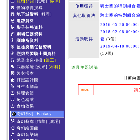
寵物介紹
[比較]
[夥伴]
騎士團的特別組合箱
使用獲得
怪物導覽搜尋
地下城資料
[料理]
騎士團的特別組合
其他取得法
遺跡資料
2016-05-26 00:0
影子任務資料
2018-02-08 00:0
劇場任務資料
活動取得
箱
(3個)
訓練所資料
2019-04-18 00:0
使徒突襲任務資料
(10個)
烈焰見習騎士團資料
武器改造模擬
[細工]
武器聚能
[效果]
[材料]
道具主題討論
製衣樣本
目前尚
打鐵設計圖
可生產物品
請
msg.
料理食譜
角色稱號
食物效果
奇幻系列 - Fantasy
奇幻藝廊
[精華]
[廣場]
奇幻繪圖館
奇幻音樂廳