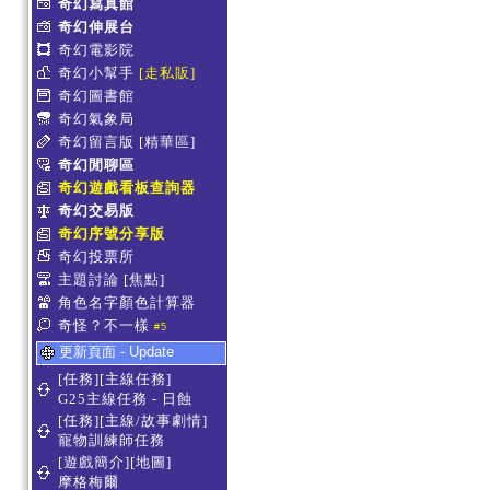
奇幻寫真館
奇幻伸展台
奇幻電影院
奇幻小幫手
[走私販]
奇幻圖書館
奇幻氣象局
奇幻留言版
[精華區]
奇幻閒聊區
奇幻遊戲看板查詢器
奇幻交易版
奇幻序號分享版
奇幻投票所
主題討論
[焦點]
角色名字顏色計算器
奇怪？不一樣
#5
更新頁面 - Update
[任務][主線任務]
G25主線任務 - 日蝕
[任務][主線/故事劇情]
寵物訓練師任務
[遊戲簡介][地圖]
摩格梅爾