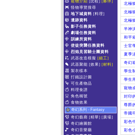
寵物介紹
[比較]
[夥伴]
北極
怪物導覽搜尋
北極狐
地下城資料
[料理]
遺跡資料
北極狐
影子任務資料
半神
劇場任務資料
和平
訓練所資料
使徒突襲任務資料
士官
烈焰見習騎士團資料
夏季
武器改造模擬
[細工]
奇幻
武器聚能
[效果]
[材料]
製衣樣本
學生
打鐵設計圖
學生
可生產物品
寵物
料理食譜
角色稱號
封印
食物效果
尊爵
奇幻系列 - Fantasy
帝國
奇幻藝廊
[精華]
[廣場]
彩色
奇幻繪圖館
奇幻音樂廳
彩色