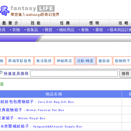
防具
•
衣物
•
收集品
•
雜貨
•
補給用品
•
食物
•
書籍
•
樣本與設計
物
商城常駐販售
無法取得
神秘商店
活動/轉蛋
服裝袋
寵物哨子
快速道具搜尋
轉蛋
物品名稱
RO娃娃包包禮物箱子
- Zero Doll Bag Gift Box
慶典寵物箱子
- Winter Festival Pet Box
皇家箱子
- Winter Royal Box
&&突襲補給箱子
- Vanguard&&Assault Supply Box