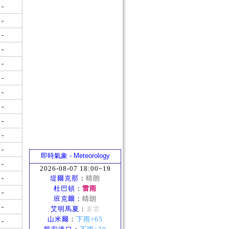
-
-
-
-
-
-
-
-
-
-
-
即時氣象 - Meteorology
-
2026-08-07 18:00~19
-
堤爾克那
：
晴朗
杜巴頓
：
雷雨
-
班克爾
：
晴朗
-
艾明馬夏
：
多雲
山米爾
：
下雨+65
-