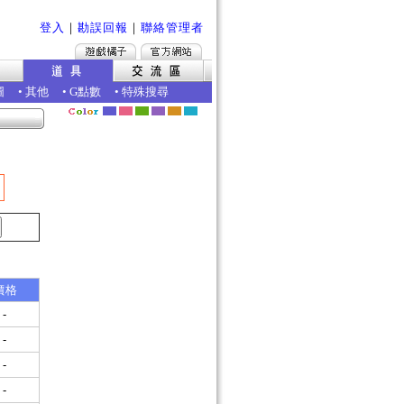
登入
｜
勘誤回報
｜
聯絡管理者
圖
•
其他
•
G點數
•
特殊搜尋
價格
-
-
-
-