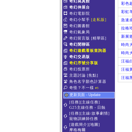
奇幻寫真館
彩色
奇幻伸展台
彩虹
奇幻電影院
奇幻小幫手
[走私販]
急速
奇幻圖書館
拉格
奇幻氣象局
新展
奇幻留言版
[精華區]
奇幻閒聊區
時尚
奇幻遊戲看板查詢器
時尚
奇幻交易版
汪福
奇幻序號分享版
奇幻投票所
汪福
主題討論
[焦點]
汪福
角色名字顏色計算器
奇怪？不一樣
#5
更新頁面 - Update
[任務][主線任務]
G25主線任務 - 日蝕
[任務][主線/故事劇情]
寵物訓練師任務
[遊戲簡介][地圖]
摩格梅爾