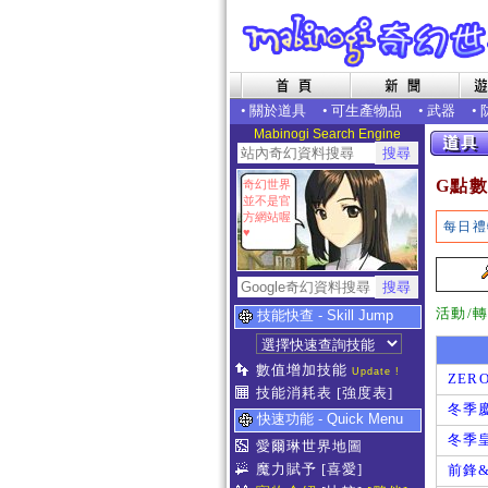
•
關於道具
•
可生產物品
•
武器
•
Mabinogi Search Engine
G點數
奇幻世界
並不是官
方網站喔
每日禮
♥
活動/
技能快查 - Skill Jump
數值增加技能
Update !
ZE
技能消耗表
[強度表]
冬季
快速功能 - Quick Menu
冬季
愛爾琳世界地圖
魔力賦予
[喜愛]
前鋒