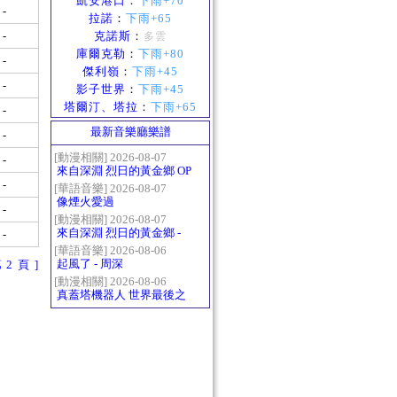
凱安港口
：
下雨+70
-
拉諾
：
下雨+65
-
克諾斯
：
多雲
庫爾克勒
：
下雨+80
-
傑利嶺
：
下雨+45
-
影子世界
：
下雨+45
塔爾汀、塔拉
：
下雨+65
-
最新音樂廳樂譜
-
[動漫相關] 2026-08-07
-
來自深淵 烈日的黃金鄉 OP
-
- かたち(Katachi)
[華語音樂] 2026-08-07
像煙火愛過
-
[動漫相關] 2026-08-07
來自深淵 烈日的黃金鄉 -
-
Gravity
[華語音樂] 2026-08-06
起風了 - 周深
第 2 頁 ]
[動漫相關] 2026-08-06
真蓋塔機器人 世界最後之
日OP2 HEATS