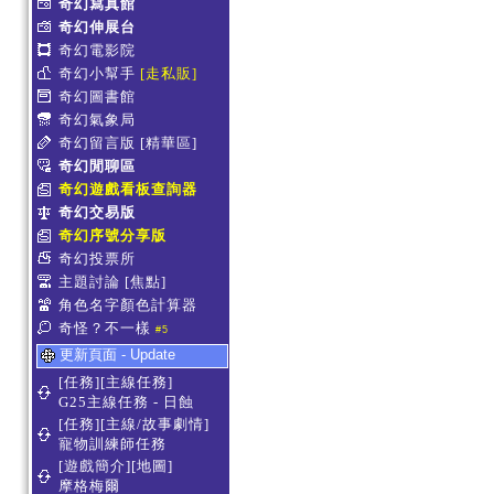
奇幻寫真館
奇幻伸展台
奇幻電影院
奇幻小幫手
[走私販]
奇幻圖書館
奇幻氣象局
奇幻留言版
[精華區]
奇幻閒聊區
奇幻遊戲看板查詢器
奇幻交易版
奇幻序號分享版
奇幻投票所
主題討論
[焦點]
角色名字顏色計算器
奇怪？不一樣
#5
更新頁面 - Update
[任務][主線任務]
G25主線任務 - 日蝕
[任務][主線/故事劇情]
寵物訓練師任務
[遊戲簡介][地圖]
摩格梅爾