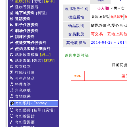
寵物介紹
[比較]
[夥伴]
怪物導覽搜尋
Φ人類
♂男♀女
適用種族性別
地下城資料
[料理]
標籤屬性
裝備
布製品
無法賦予
遺跡資料
影子任務資料
鮮艷粉紅色愛心形狀
物品說明
劇場任務資料
可交易，丟地上其
交易狀態
訓練所資料
2014-04-28 ~ 2
使徒突襲任務資料
其他取得法
烈焰見習騎士團資料
武器改造模擬
[細工]
道具主題討論
武器聚能
[效果]
[材料]
目前尚
製衣樣本
打鐵設計圖
請
msg.
可生產物品
料理食譜
角色稱號
食物效果
奇幻系列 - Fantasy
奇幻藝廊
[精華]
[廣場]
奇幻繪圖館
奇幻音樂廳