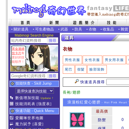
•
關於道具
•
可生產物品
•
武器
•
防具
•
衣物
•
收集品
•
雜貨
Mabinogi Search Engine
衣物
黃金連續
技卡片
有
更好的技
男性衣服
女性衣服
男女用衣服
能順序！
尾巴
假髮
臉部裝飾
快速道具搜尋
技能快查 - Skill Jump
長袍/翅膀
數值增加技能
Update !
浪漫粉紅愛心翅膀
- Hot Pink Heart
技能消耗表
[強度表]
快速功能 - Quick Menu
最高價
愛爾琳世界地圖
0
防禦
魔力賦予
[喜愛]
0
保護