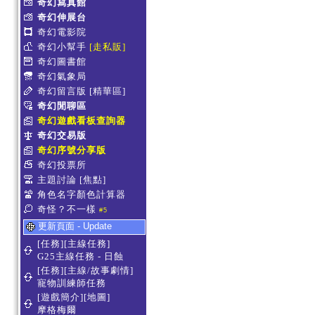
奇幻寫真館
奇幻伸展台
奇幻電影院
奇幻小幫手
[走私販]
奇幻圖書館
奇幻氣象局
奇幻留言版
[精華區]
奇幻閒聊區
奇幻遊戲看板查詢器
奇幻交易版
奇幻序號分享版
奇幻投票所
主題討論
[焦點]
角色名字顏色計算器
奇怪？不一樣
#5
更新頁面 - Update
[任務][主線任務]
G25主線任務 - 日蝕
[任務][主線/故事劇情]
寵物訓練師任務
[遊戲簡介][地圖]
摩格梅爾