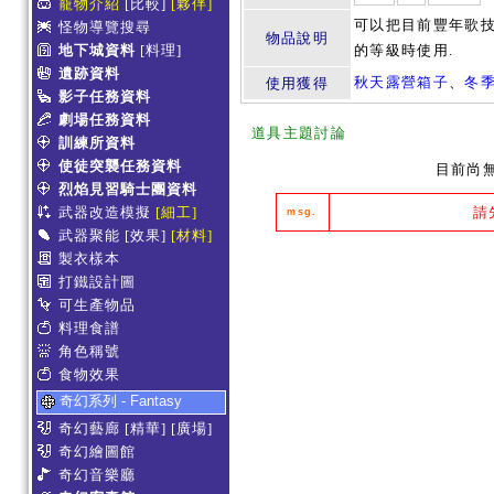
寵物介紹
[比較]
[夥伴]
可以把目前豐年歌技
怪物導覽搜尋
物品說明
地下城資料
[料理]
的等級時使用.
遺跡資料
秋天露營箱子
、
冬
使用獲得
影子任務資料
劇場任務資料
道具主題討論
訓練所資料
使徒突襲任務資料
目前尚
烈焰見習騎士團資料
武器改造模擬
[細工]
請
msg.
武器聚能
[效果]
[材料]
製衣樣本
打鐵設計圖
可生產物品
料理食譜
角色稱號
食物效果
奇幻系列 - Fantasy
奇幻藝廊
[精華]
[廣場]
奇幻繪圖館
奇幻音樂廳