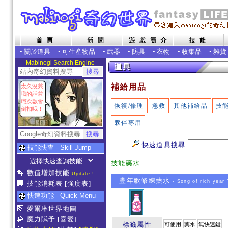
•
關於道具
•
可生產物品
•
武器
•
防具
•
衣物
•
收集品
•
雜貨
Mabinogi Search Engine
補給用品
太久沒兼
職的話兼
職次數會
恢復/修理
急救
其他補給品
技
倒扣哦！
夥伴專用
快速道具搜尋
技能快查 - Skill Jump
技能藥水
數值增加技能
Update !
豐年歌修練藥水
- Song of rich year 
技能消耗表
[強度表]
快速功能 - Quick Menu
愛爾琳世界地圖
魔力賦予
[喜愛]
標籤屬性
可使用
藥水
無快速鍵