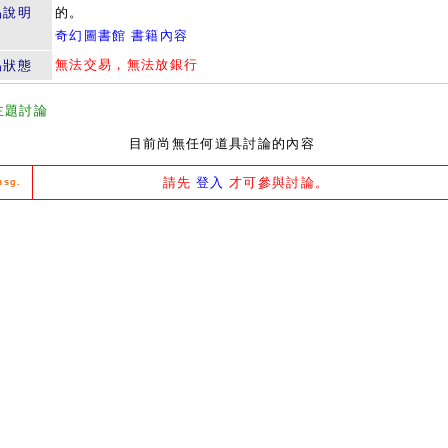
品說明
的。
奇幻圖書館 書籍內容
無法交易，無法放銀行
易狀態
主題討論
目前尚無任何道具討論的內容
請先
登入
才可參與討論。
msg.