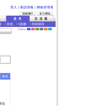
登入
｜
勘誤回報
｜
聯絡管理者
圖
•
其他
•
G點數
•
特殊搜尋
補充
斯拉