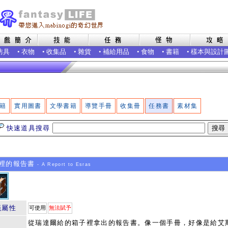
防具
•
衣物
•
收集品
•
雜貨
•
補給用品
•
食物
•
書籍
•
樣本與設計
籍
實用圖書
文學書籍
導覽手冊
收集冊
任務書
素材集
快速道具搜尋
裡的報告書
- A Report to Esras
籤屬性
可使用
無法賦予
從瑞達爾給的箱子裡拿出的報告書。像一個手冊，好像是給艾