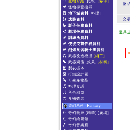
寵物介紹
[比較]
[夥伴]
物
怪物導覽搜尋
地下城資料
[料理]
交
遺跡資料
影子任務資料
劇場任務資料
道具
訓練所資料
使徒突襲任務資料
烈焰見習騎士團資料
武器改造模擬
[細工]
武器聚能
[效果]
[材料]
製衣樣本
打鐵設計圖
可生產物品
料理食譜
角色稱號
食物效果
奇幻系列 - Fantasy
奇幻藝廊
[精華]
[廣場]
奇幻繪圖館
奇幻音樂廳