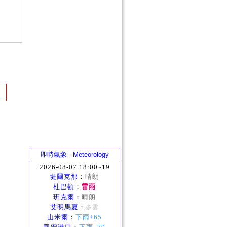
即時氣象 - Meteorology
2026-08-07 18:00~19
堤爾克那
：
晴朗
杜巴頓
：
雷雨
班克爾
：
晴朗
艾明馬夏
：
多雲
山米爾
：
下雨+65