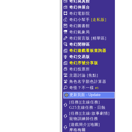
奇幻寫真館
奇幻伸展台
奇幻電影院
奇幻小幫手
[走私販]
奇幻圖書館
奇幻氣象局
奇幻留言版
[精華區]
奇幻閒聊區
奇幻遊戲看板查詢器
奇幻交易版
奇幻序號分享版
奇幻投票所
主題討論
[焦點]
角色名字顏色計算器
奇怪？不一樣
#5
更新頁面 - Update
[任務][主線任務]
G25主線任務 - 日蝕
[任務][主線/故事劇情]
寵物訓練師任務
[遊戲簡介][地圖]
摩格梅爾