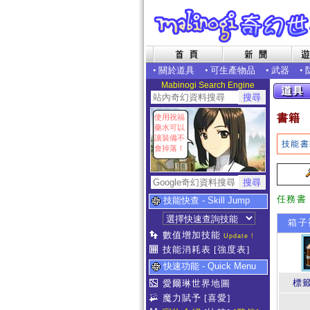
•
關於道具
•
可生產物品
•
武器
•
Mabinogi Search Engine
書籍
使用祝福
藥水可以
讓裝備不
技能書
會掉落！
任務書
技能快查 - Skill Jump
箱子
數值增加技能
Update !
技能消耗表
[強度表]
快速功能 - Quick Menu
標
愛爾琳世界地圖
魔力賦予
[喜愛]