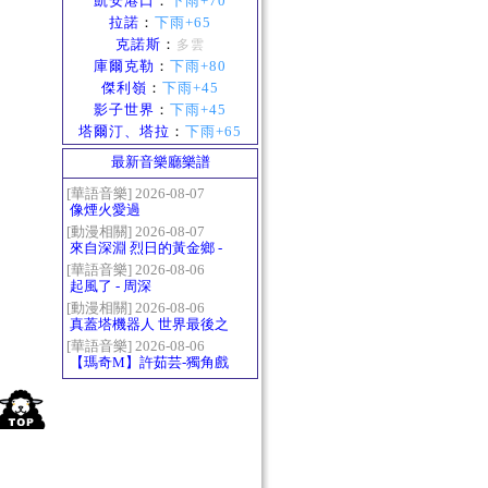
凱安港口
：
下雨+70
拉諾
：
下雨+65
克諾斯
：
多雲
庫爾克勒
：
下雨+80
傑利嶺
：
下雨+45
影子世界
：
下雨+45
塔爾汀、塔拉
：
下雨+65
最新音樂廳樂譜
[華語音樂] 2026-08-07
像煙火愛過
[動漫相關] 2026-08-07
來自深淵 烈日的黃金鄉 -
Gravity
[華語音樂] 2026-08-06
起風了 - 周深
[動漫相關] 2026-08-06
真蓋塔機器人 世界最後之
日OP2 HEATS
[華語音樂] 2026-08-06
【瑪奇M】許茹芸-獨角戲