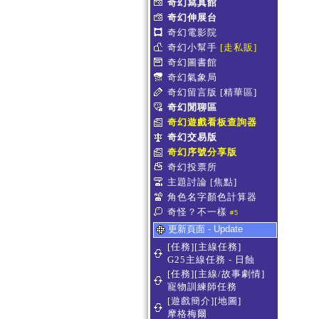
奇幻寫真館
奇幻伸展台
奇幻電影院
奇幻小幫手
[走私販]
奇幻圖書館
奇幻氣象局
奇幻留言版
[精華區]
奇幻閒聊區
奇幻遊戲看板查詢器
奇幻交易版
奇幻序號分享版
奇幻投票所
主題討論
[焦點]
角色名字顏色計算器
奇怪？不一樣
#5
更新頁面 - Update
[任務][主線任務]
G25主線任務 - 日蝕
[任務][主線/故事劇情]
寵物訓練師任務
[遊戲簡介][地圖]
摩格梅爾