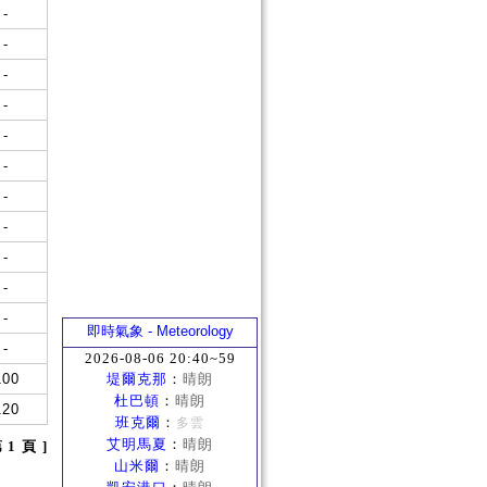
-
-
-
-
-
-
-
-
-
-
-
即時氣象 - Meteorology
-
2026-08-06 20:40~59
100
堤爾克那
：
晴朗
杜巴頓
：
晴朗
120
班克爾
：
多雲
艾明馬夏
：
晴朗
第 1 頁 ]
山米爾
：
晴朗