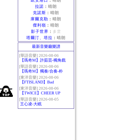
凱安港口
：
晴朗
拉諾
：
晴朗
克諾斯
：
晴朗
庫爾克勒
：
晴朗
傑利嶺
：
晴朗
影子世界
：
多雲
塔爾汀、塔拉
：
晴朗
最新音樂廳樂譜
[華語音樂] 2026-08-06
【瑪奇M】許茹芸-獨角戲
[華語音樂] 2026-08-06
【瑪奇M】獨奏/合奏-朴
樹-那些花兒
[東洋音樂] 2026-08-06
【FTISLAND】Bad
Woman
[東洋音樂] 2026-08-06
【TWICE】CHEER UP
[華語音樂] 2026-08-05
王心凌-大眠