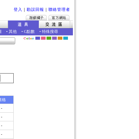
登入
｜
勘誤回報
｜
聯絡管理者
圖
•
其他
•
G點數
•
特殊搜尋
價格
-
-
-
-