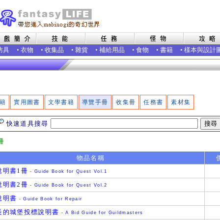
防具
•
衣物
•
收集品
•
雜貨
•
補給用品
•
食物
•
書籍
•
樣本與設計
籍
實用圖書
文學書籍
導覽手冊
收集冊
任務書
素材集
快速道具搜尋
冊
物品名稱
說明書1冊
- Guide Book for Quest Vol.1
說明書2冊
- Guide Book for Quest Vol.2
說明書
- Guide Book for Repair
長的城堡投標說明書
- A Bid Guide for Guildmasters