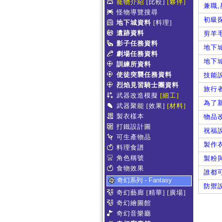
寵物介紹
[比較]
[夥伴]
兼職
怪物導覽搜尋
初級
地下城資料
[料理]
遺跡資料
剪羊
影子任務資料
地下
劇場任務資料
地下
訓練所資料
使徒突襲任務資料
技能
烈焰見習騎士團資料
旅行
武器改造模擬
[細工]
為了
武器聚能
[效果]
[材料]
製衣樣本
物品
打鐵設計圖
祝福
可生產物品
製作
料理食譜
角色稱號
製粉
食物效果
誰都
奇幻系列 - Fantasy
防禦
奇幻藝廊
[精華]
[廣場]
奇幻繪圖館
奇幻音樂廳