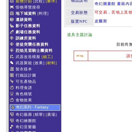
物品說明
寵物介紹
[比較]
[夥伴]
奇幻圖書館 書籍內
怪物導覽搜尋
可交易，丟地上其
交易狀態
地下城資料
[料理]
遺跡資料
皮爾斯
販賣NPC
影子任務資料
劇場任務資料
道具主題討論
訓練所資料
使徒突襲任務資料
目前尚
烈焰見習騎士團資料
請
msg.
武器改造模擬
[細工]
武器聚能
[效果]
[材料]
製衣樣本
打鐵設計圖
可生產物品
料理食譜
角色稱號
食物效果
奇幻系列 - Fantasy
奇幻藝廊
[精華]
[廣場]
奇幻繪圖館
奇幻音樂廳