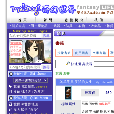
•
關於道具
•
可生產物品
•
武器
•
防具
•
衣物
•
收集品
•
雜貨
Mabinogi Search Engine
書籍
浪漫農場
種子可以
從食品店
技能書籍
實用圖書
文學書籍
導
兼職獲得
快速道具搜尋
實用圖書
技能快查 - Skill Jump
與羊毛共度我的人生
- My Life with
數值增加技能
Update !
技能消耗表
[強度表]
最高價
450
快速功能 - Quick Menu
標籤屬性
愛爾琳世界地圖
裝備
可使用
無法賦予
魔力賦予
[喜愛]
介紹羊毛的採集和