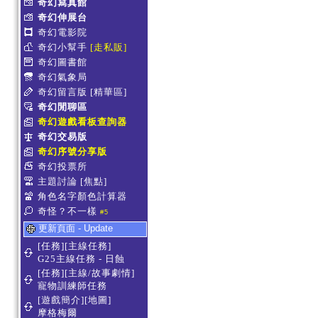
奇幻寫真館
奇幻伸展台
奇幻電影院
奇幻小幫手
[走私販]
奇幻圖書館
奇幻氣象局
奇幻留言版
[精華區]
奇幻閒聊區
奇幻遊戲看板查詢器
奇幻交易版
奇幻序號分享版
奇幻投票所
主題討論
[焦點]
角色名字顏色計算器
奇怪？不一樣
#5
更新頁面 - Update
[任務][主線任務]
G25主線任務 - 日蝕
[任務][主線/故事劇情]
寵物訓練師任務
[遊戲簡介][地圖]
摩格梅爾