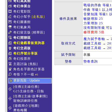
奇幻寫真館
戰場的序曲 等級1
奇幻伸展台
作曲 等級1 以上時
奇幻電影院
音樂知識 等級1 
奇幻小幫手
[走私販]
條件及效果
敏捷增加 25
奇幻圖書館
力量增加 25
奇幻氣象局
沒有限制等級 可
修理費用 5倍
奇幻留言版
[精華區]
奇幻閒聊區
魔力賦予卷軸
→
奇幻遊戲看板查詢器
取得方式
裁縫工具箱
→
20
裁縫工具箱
→
20
奇幻交易版
奇幻序號分享版
賦予限制
衣服
奇幻投票所
墊卷
墊卷查詢
主題討論
[焦點]
角色名字顏色計算器
奇怪？不一樣
#5
更新頁面 - Update
[任務][主線任務]
G25主線任務 - 日蝕
[任務][主線/故事劇情]
寵物訓練師任務
[遊戲簡介][地圖]
摩格梅爾