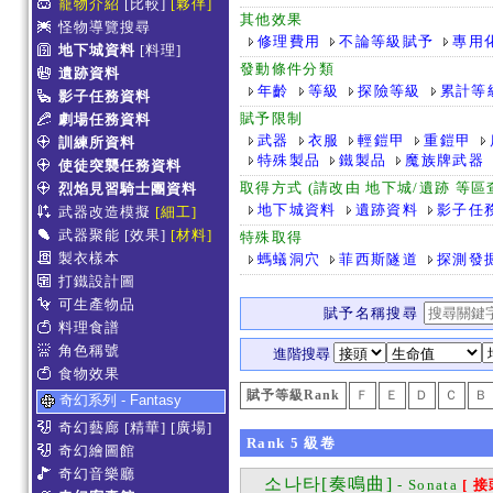
寵物介紹
[比較]
[夥伴]
其他效果
怪物導覽搜尋
修理費用
不論等級賦予
專用
地下城資料
[料理]
發動條件分類
遺跡資料
年齡
等級
探險等級
累計等
影子任務資料
賦予限制
劇場任務資料
武器
衣服
輕鎧甲
重鎧甲
訓練所資料
特殊製品
鐵製品
魔族牌武器
使徒突襲任務資料
取得方式 (請改由 地下城/遺跡 等
烈焰見習騎士團資料
地下城資料
遺跡資料
影子任
武器改造模擬
[細工]
武器聚能
[效果]
[材料]
特殊取得
製衣樣本
螞蟻洞穴
菲西斯隧道
探測發
打鐵設計圖
可生產物品
賦予名稱搜尋
料理食譜
角色稱號
進階搜尋
食物效果
賦予等級Rank
Ｆ
Ｅ
Ｄ
Ｃ
Ｂ
奇幻系列 - Fantasy
奇幻藝廊
[精華]
[廣場]
Rank
5
級卷
奇幻繪圖館
奇幻音樂廳
소나타[奏鳴曲]
- Sonata
[ 