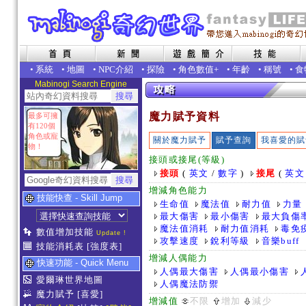
•
系統
•
地圖
•
NPC介紹
•
探險
•
角色數值+
•
年齡
•
稱號
•
食
Mabinogi Search Engine
魔力賦予資料
最多可擁
有120個
角色或寵
關於魔力賦予
賦予查詢
我喜愛的賦
物！
接頭或接尾(等級)
接頭
(
英文
/
數字
)
接尾
(
英文
增減角色能力
技能快查 - Skill Jump
生命值
魔法值
耐力值
力量
最大傷害
最小傷害
最大負傷
魔法值消耗
耐力值消耗
毒免
數值增加技能
Update !
攻擊速度
銳利等級
音樂buff
技能消耗表
[強度表]
增減人偶能力
快速功能 - Quick Menu
人偶最大傷害
人偶最小傷害
愛爾琳世界地圖
人偶魔法防禦
魔力賦予
[喜愛]
增減值
不限
增加
減少