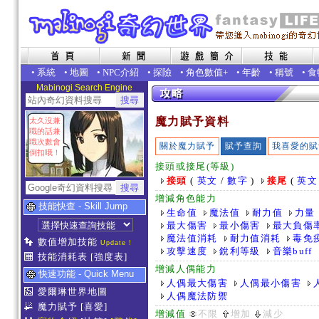
•
系統
•
地圖
•
NPC介紹
•
探險
•
角色數值+
•
年齡
•
稱號
•
食
Mabinogi Search Engine
魔力賦予資料
太久沒兼
職的話兼
職次數會
關於魔力賦予
賦予查詢
我喜愛的賦
倒扣哦！
接頭或接尾(等級)
接頭
(
英文
/
數字
)
接尾
(
英文
增減角色能力
技能快查 - Skill Jump
生命值
魔法值
耐力值
力量
最大傷害
最小傷害
最大負傷
魔法值消耗
耐力值消耗
毒免
數值增加技能
Update !
攻擊速度
銳利等級
音樂buff
技能消耗表
[強度表]
增減人偶能力
快速功能 - Quick Menu
人偶最大傷害
人偶最小傷害
愛爾琳世界地圖
人偶魔法防禦
魔力賦予
[喜愛]
增減值
不限
增加
減少