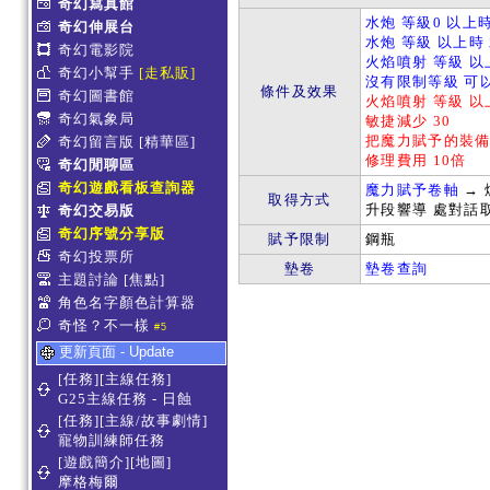
奇幻寫真館
水炮 等級0 以上時
奇幻伸展台
水炮 等級 以上時
奇幻電影院
火焰噴射 等級 以
奇幻小幫手
[走私販]
沒有限制等級 可
條件及效果
奇幻圖書館
火焰噴射 等級 以
奇幻氣象局
敏捷減少 30
把魔力賦予的裝
奇幻留言版
[精華區]
修理費用 10倍
奇幻閒聊區
奇幻遊戲看板查詢器
魔力賦予卷軸
→ 
取得方式
升段響導 處對話
奇幻交易版
奇幻序號分享版
賦予限制
鋼瓶
奇幻投票所
墊卷
墊卷查詢
主題討論
[焦點]
角色名字顏色計算器
奇怪？不一樣
#5
更新頁面 - Update
[任務][主線任務]
G25主線任務 - 日蝕
[任務][主線/故事劇情]
寵物訓練師任務
[遊戲簡介][地圖]
摩格梅爾