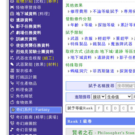
寵物介紹
[比較]
[夥伴]
其他效果
怪物導覽搜尋
修理費用
不論等級賦予
專用
地下城資料
[料理]
發動條件分類
遺跡資料
年齡
等級
探險等級
累計等
影子任務資料
賦予限制
劇場任務資料
武器
衣服
輕鎧甲
重鎧甲
訓練所資料
特殊製品
鐵製品
魔族牌武器
使徒突襲任務資料
取得方式 (請改由 地下城/遺跡 等
烈焰見習騎士團資料
地下城資料
遺跡資料
影子任
武器改造模擬
[細工]
武器聚能
[效果]
[材料]
特殊取得
製衣樣本
螞蟻洞穴
菲西斯隧道
探測發
打鐵設計圖
可生產物品
賦予名稱搜尋
料理食譜
角色稱號
進階搜尋
食物效果
賦予等級Rank
Ｆ
Ｅ
Ｄ
Ｃ
Ｂ
奇幻系列 - Fantasy
奇幻藝廊
[精華]
[廣場]
Rank
1
級卷
奇幻繪圖館
奇幻音樂廳
賢者之石
- Philosopher's Sto