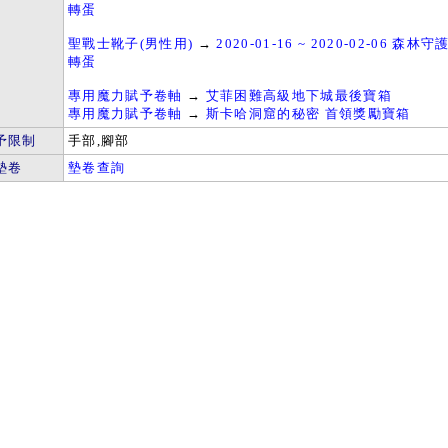
轉蛋
聖戰士靴子(男性用)
→
2020-01-16 ~ 2020-02-06 森
轉蛋
專用魔力賦予卷軸
→
艾菲困難高級地下城最後寶箱
專用魔力賦予卷軸
→
斯卡哈洞窟的秘密 首領獎勵寶箱
予限制
手部,腳部
墊卷
墊卷查詢