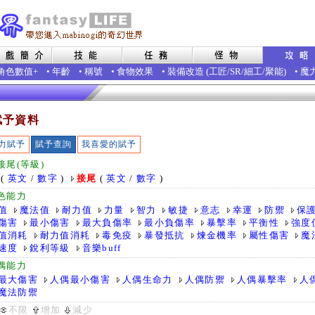
角色數值+
•
年齡
•
稱號
•
食物效果
•
裝備改造
(
工匠
/
SR
/
細工
/
聚能
)
•
魔
賦予資料
力賦予
賦予查詢
我喜愛的賦予
接尾(等級)
(
英文
/
數字
)
接尾
(
英文
/
數字
)
色能力
值
魔法值
耐力值
力量
智力
敏捷
意志
幸運
防禦
保
傷害
最小傷害
最大負傷率
最小負傷率
暴擊率
平衡性
強度
值消耗
耐力值消耗
毒免疫
暴發抵抗
煉金機率
屬性傷害
魔
速度
銳利等級
音樂buff
偶能力
最大傷害
人偶最小傷害
人偶生命力
人偶防禦
人偶暴擊率
人
魔法防禦
不限
增加
減少