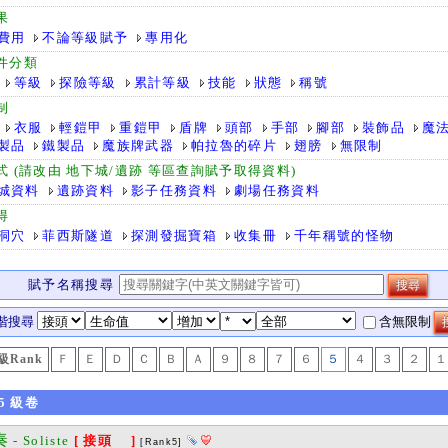
果
費用
不論等級賦予
專用化
件分類
等級
探險等級
累計等級
技能
狀態
稱號
制
衣服
輕鎧甲
重鎧甲
盾牌
頭部
手部
腳部
裝飾品
魔
製品
鐵製品
魔族牌武器
帕拉魯的碎片
翅膀
無限制
式 (請改由 地下城/遺跡 等區查詢賦予取得資料)
城資料
遺跡資料
影子任務資料
劇場任務資料
得
洞穴
菲西斯隧道
探測發掘寶箱
收集冊
千年稱號的怪物
賦予名稱搜尋
階搜尋
含無限制
級Rank
Ｆ
Ｅ
Ｄ
Ｃ
Ｂ
Ａ
９
８
７
６
５
４
３
２
１
5
級卷
奏
- Soliste
[ 接頭 ]
[Rank5]