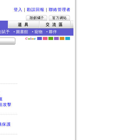
登入
｜
勘誤回報
｜
聯絡管理者
力賦予
•
圖書館
•
寵物
•
夥伴
護
值
法攻擊
偶保護