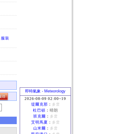
法服裝
即時氣象 - Meteorology
2026-08-09 02:00~19
堤爾克那
：
多雲
杜巴頓
：
晴朗
班克爾
：
多雲
艾明馬夏
：
多雲
山米爾
：
多雲