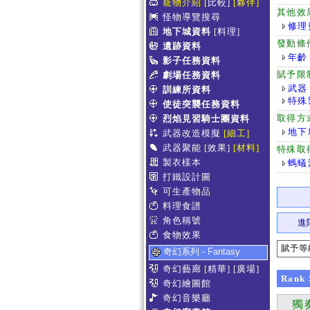
寵物介紹
[比較]
[夥伴]
其他效
怪物導覽搜尋
修理
地下城資料
[料理]
發動條
遺跡資料
年齡
影子任務資料
賦予限
劇場任務資料
武器
訓練所資料
特殊
使徒突襲任務資料
取得方
烈焰見習騎士團資料
地下
武器改造模擬
[細工]
武器聚能
[效果]
[材料]
特殊取
製衣樣本
螞蟻
打鐵設計圖
可生產物品
料理食譜
角色稱號
進
食物效果
賦予等
奇幻系列 - Fantasy
奇幻藝廊
[精華]
[廣場]
Rank
奇幻繪圖館
奇幻音樂廳
獨