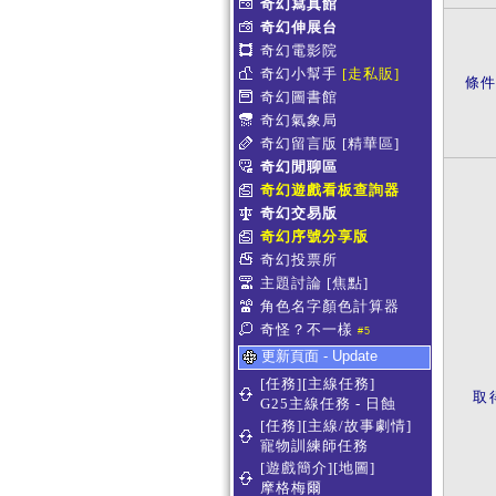
奇幻寫真館
奇幻伸展台
奇幻電影院
奇幻小幫手
[走私販]
條
奇幻圖書館
奇幻氣象局
奇幻留言版
[精華區]
奇幻閒聊區
奇幻遊戲看板查詢器
奇幻交易版
奇幻序號分享版
奇幻投票所
主題討論
[焦點]
角色名字顏色計算器
奇怪？不一樣
#5
更新頁面 - Update
[任務][主線任務]
取
G25主線任務 - 日蝕
[任務][主線/故事劇情]
寵物訓練師任務
[遊戲簡介][地圖]
摩格梅爾