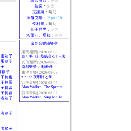
凱安港口
：
多雲
拉諾
：
多雲
克諾斯
：
晴朗
庫爾克勒
：
下雨+20
傑利嶺
：
晴朗
影子世界
：
多雲
塔爾汀、塔拉
：
多雲
最新音樂廳樂譜
[電玩相關] 2026-08-08
淵龍轉蛋箱子
寶可夢《紅藍綠寶石》- 未
淵龍轉蛋箱子
白鎮BGM (Littleroot Town)
[其他類型] 2026-08-08
箱子
原創樂譜 五彩夢舟
理員箱子
[東洋音樂] 2026-08-08
n-buna 夜明けと蛍
戰士箱子轉蛋
戰士箱子轉蛋
[西洋音樂] 2026-08-08
Alan Walker - The Spectre
戰士箱子轉蛋
戰士箱子轉蛋
[西洋音樂] 2026-08-07
Alan Walker - Sing Me To
林守護者箱子
Sleep
林守護者箱子
林守護者箱子