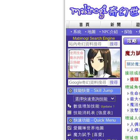
•
系統
•
地圖
•
NPC介紹
•
探險
•
Mabinogi Search Engine
魔力
使用生命
藥水的預
設熱鍵
關於魔
是"H"
接頭或
接頭
增減角
技能快查 - Skill Jump
生命
最大
魔法
數值增加技能
Update !
攻擊
技能消耗表
[強度表]
增減人
快速功能 - Quick Menu
人偶
愛爾琳世界地圖
人偶
魔力賦予
[喜愛]
增減值