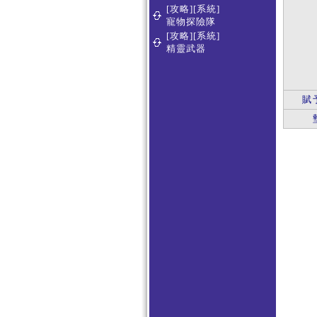
[攻略][系統]
寵物探險隊
[攻略][系統]
精靈武器
賦