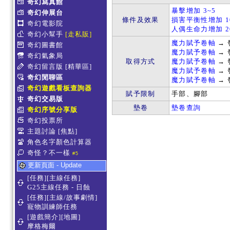
奇幻寫真館
暴擊增加 3~5
奇幻伸展台
條件及效果
損害平衡性增加 1
奇幻電影院
人偶生命力增加 2
奇幻小幫手
[走私販]
魔力賦予卷軸
→ 
奇幻圖書館
魔力賦予卷軸
→ 
奇幻氣象局
取得方式
魔力賦予卷軸
→ 
奇幻留言版
[精華區]
魔力賦予卷軸
→ 
奇幻閒聊區
魔力賦予卷軸
→ 
奇幻遊戲看板查詢器
賦予限制
手部、腳部
奇幻交易版
墊卷
墊卷查詢
奇幻序號分享版
奇幻投票所
主題討論
[焦點]
角色名字顏色計算器
奇怪？不一樣
#5
更新頁面 - Update
[任務][主線任務]
G25主線任務 - 日蝕
[任務][主線/故事劇情]
寵物訓練師任務
[遊戲簡介][地圖]
摩格梅爾