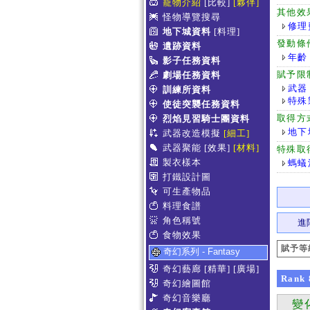
寵物介紹
[比較]
[夥伴]
其他效
怪物導覽搜尋
修理
地下城資料
[料理]
發動條
遺跡資料
年齡
影子任務資料
賦予限
劇場任務資料
武器
訓練所資料
特殊
使徒突襲任務資料
取得方
烈焰見習騎士團資料
地下
武器改造模擬
[細工]
武器聚能
[效果]
[材料]
特殊取
製衣樣本
螞蟻
打鐵設計圖
可生產物品
料理食譜
角色稱號
進
食物效果
賦予等
奇幻系列 - Fantasy
奇幻藝廊
[精華]
[廣場]
Rank
奇幻繪圖館
奇幻音樂廳
變