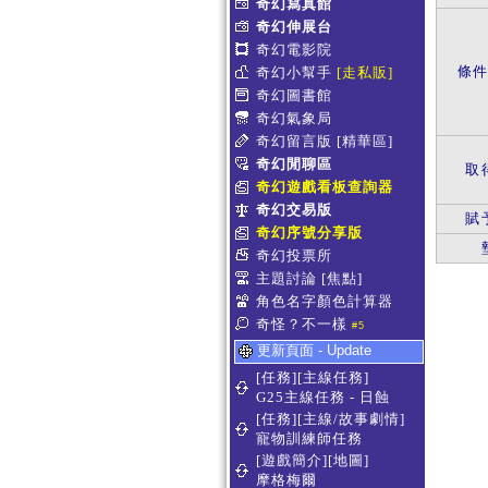
奇幻寫真館
奇幻伸展台
奇幻電影院
條
奇幻小幫手
[走私販]
奇幻圖書館
奇幻氣象局
奇幻留言版
[精華區]
奇幻閒聊區
取
奇幻遊戲看板查詢器
奇幻交易版
賦
奇幻序號分享版
奇幻投票所
主題討論
[焦點]
角色名字顏色計算器
奇怪？不一樣
#5
更新頁面 - Update
[任務][主線任務]
G25主線任務 - 日蝕
[任務][主線/故事劇情]
寵物訓練師任務
[遊戲簡介][地圖]
摩格梅爾