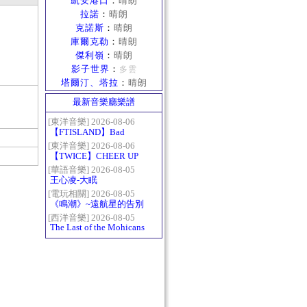
凱安港口
：
晴朗
拉諾
：
晴朗
克諾斯
：
晴朗
庫爾克勒
：
晴朗
傑利嶺
：
晴朗
影子世界
：
多雲
塔爾汀、塔拉
：
晴朗
最新音樂廳樂譜
[東洋音樂] 2026-08-06
【FTISLAND】Bad
Woman
[東洋音樂] 2026-08-06
【TWICE】CHEER UP
[華語音樂] 2026-08-05
王心凌-大眠
[電玩相關] 2026-08-05
《鳴潮》~遠航星的告別
[西洋音樂] 2026-08-05
The Last of the Mohicans
最後的莫西乾人