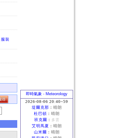
法服裝
即時氣象 - Meteorology
2026-08-06 20:40~59
堤爾克那
：
晴朗
杜巴頓
：
晴朗
班克爾
：
多雲
艾明馬夏
：
晴朗
山米爾
：
晴朗