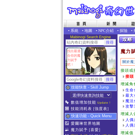
•
系統
•
地圖
•
NPC介紹
•
探險
•
Mabinogi Search Engine
魔力
找出最適
合你的魔
力賦予
關於魔
吧！
接頭或
接頭
增減角
技能快查 - Skill Jump
生命
最大
魔法
數值增加技能
Update !
攻擊
技能消耗表
[強度表]
增減人
快速功能 - Quick Menu
人偶
愛爾琳世界地圖
人偶
魔力賦予
[喜愛]
增減值