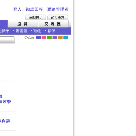
登入
｜
勘誤回報
｜
聯絡管理者
力賦予
•
圖書館
•
寵物
•
夥伴
護
值
法攻擊
偶保護