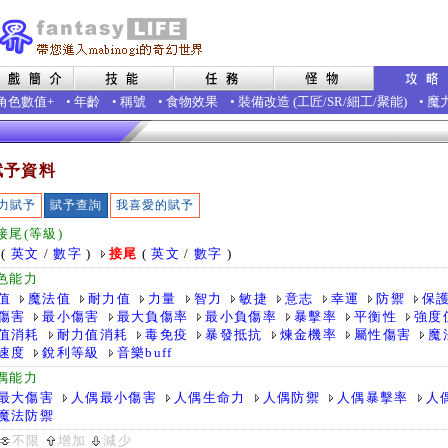
角色數值+
•
年齡
•
稱號
•
食物效果
•
裝備改造
(
工匠
/
SR
/
細工
/
聚能
)
•
魔
賦予資料
力賦予
賦予查詢
我喜愛的賦予
接尾(等級)
(
英文
/
數字
)
接尾
(
英文
/
數字
)
色能力
值
魔法值
耐力值
力量
智力
敏捷
意志
幸運
防禦
保
傷害
最小傷害
最大負傷率
最小負傷率
暴擊率
平衡性
強度
值消耗
耐力值消耗
毒免疫
暴發抵抗
煉金機率
屬性傷害
魔
速度
銳利等級
音樂buff
偶能力
最大傷害
人偶最小傷害
人偶生命力
人偶防禦
人偶暴擊率
人
魔法防禦
不限
增加
減少