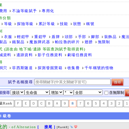
果
費用
不論等級賦予
專用化
件分類
等級
探險等級
累計等級
技能
狀態
稱號
制
衣服
輕鎧甲
重鎧甲
盾牌
頭部
手部
腳部
裝飾品
魔
製品
鐵製品
魔族牌武器
帕拉魯的碎片
翅膀
無限制
式 (請改由 地下城/遺跡 等區查詢賦予取得資料)
城資料
遺跡資料
影子任務資料
劇場任務資料
得
洞穴
菲西斯隧道
探測發掘寶箱
收集冊
千年稱號的怪物
賦予名稱搜尋
階搜尋
含無限制
級Rank
Ｆ
Ｅ
Ｄ
Ｃ
Ｂ
Ａ
９
８
７
６
５
４
３
２
１
8
級卷
化的
- of Alteration
[ 接尾 ]
[Rank8]