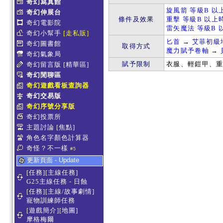
奇幻寫真館
旋風箭 等級B 以
奇幻伸展台
條件及效果
重擊 等級B 以上時
奇幻電影院
雷矢魔法 等級B 
奇幻小幫手
[走私販]
匕首
→
艾菲初級
奇幻圖書館
取得方式
魔力賦予卷軸
→
奇幻氣象局
賦予限制
衣服、輕鎧甲、
奇幻留言版
[精華區]
奇幻閒聊區
奇幻遊戲看板查詢器
奇幻交易版
奇幻序號分享版
奇幻投票所
主題討論
[焦點]
角色名字顏色計算器
奇怪？不一樣
#5
更新頁面 - Update
[任務][主線任務]
G25主線任務 - 日蝕
[任務][主線/故事劇情]
寵物訓練師任務
[遊戲簡介][地圖]
摩格梅爾