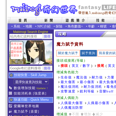
•
系統
•
地圖
•
NPC介紹
•
探險
•
角色數值+
•
年齡
•
稱號
•
食
Mabinogi Search Engine
魔力賦予資料
選擇正確
的
未來希
望
能修練
關於魔力賦予
賦予查詢
我喜愛的賦
得更快！
接頭或接尾(等級)
接頭
(
英文
/
數字
)
接尾
(
英文
增減角色能力
技能快查 - Skill Jump
生命值
魔法值
耐力值
力量
最大傷害
最小傷害
最大負傷
魔法值消耗
耐力值消耗
毒免
數值增加技能
Update !
攻擊速度
銳利等級
音樂buff
技能消耗表
[強度表]
增減人偶能力
快速功能 - Quick Menu
人偶最大傷害
人偶最小傷害
愛爾琳世界地圖
人偶魔法防禦
魔力賦予
[喜愛]
增減值
不限
增加
減少