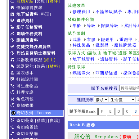
寵物介紹
[比較]
[夥伴]
其他效果
怪物導覽搜尋
修理費用
不論等級賦予
專用
地下城資料
[料理]
發動條件分類
遺跡資料
年齡
等級
探險等級
累計等
影子任務資料
賦予限制
劇場任務資料
武器
衣服
輕鎧甲
重鎧甲
訓練所資料
特殊製品
鐵製品
魔族牌武器
使徒突襲任務資料
取得方式 (請改由 地下城/遺跡 等
烈焰見習騎士團資料
地下城資料
遺跡資料
影子任
武器改造模擬
[細工]
武器聚能
[效果]
[材料]
特殊取得
製衣樣本
螞蟻洞穴
菲西斯隧道
探測發
打鐵設計圖
可生產物品
賦予名稱搜尋
料理食譜
角色稱號
進階搜尋
食物效果
賦予等級Rank
Ｆ
Ｅ
Ｄ
Ｃ
Ｂ
奇幻系列 - Fantasy
奇幻藝廊
[精華]
[廣場]
Rank
B
級卷
奇幻繪圖館
奇幻音樂廳
細心的
- Scrupulous
[ 接頭 ]