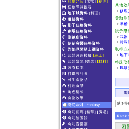
寵物介紹
[比較]
[夥伴]
其他效
怪物導覽搜尋
修理
地下城資料
[料理]
發動條
遺跡資料
年齡
影子任務資料
賦予限
劇場任務資料
武器
訓練所資料
特殊
使徒突襲任務資料
取得方
烈焰見習騎士團資料
地下
武器改造模擬
[細工]
武器聚能
[效果]
[材料]
特殊取
製衣樣本
螞蟻
打鐵設計圖
可生產物品
料理食譜
角色稱號
進
食物效果
賦予等
奇幻系列 - Fantasy
奇幻藝廊
[精華]
[廣場]
Rank
奇幻繪圖館
奇幻音樂廳
困