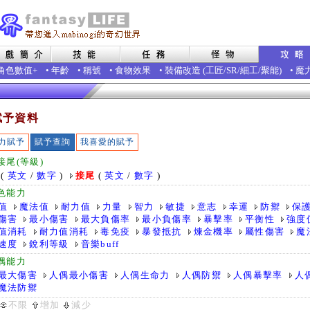
角色數值+
•
年齡
•
稱號
•
食物效果
•
裝備改造
(
工匠
/
SR
/
細工
/
聚能
)
•
魔
賦予資料
力賦予
賦予查詢
我喜愛的賦予
接尾(等級)
(
英文
/
數字
)
接尾
(
英文
/
數字
)
色能力
值
魔法值
耐力值
力量
智力
敏捷
意志
幸運
防禦
保
傷害
最小傷害
最大負傷率
最小負傷率
暴擊率
平衡性
強度
值消耗
耐力值消耗
毒免疫
暴發抵抗
煉金機率
屬性傷害
魔
速度
銳利等級
音樂buff
偶能力
最大傷害
人偶最小傷害
人偶生命力
人偶防禦
人偶暴擊率
人
魔法防禦
不限
增加
減少