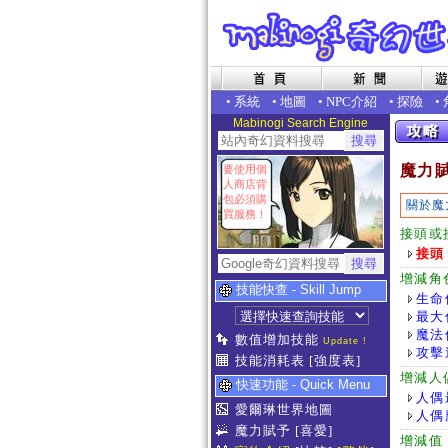
•
系統
•
地圖
•
NPC介紹
•
探險
•
Mabinogi Search Engine
魔力
要使用個
人商店背
包必須購
關於魔
買服務！
接頭或
接頭
增減角
技能快查 - Skill Jump
生命
最大
魔法
數值增加技能
Update !
攻擊
技能消耗表
[強度表]
增減人
快速功能 - Quick Menu
人偶
愛爾琳世界地圖
人偶
魔力賦予
[喜愛]
增減值