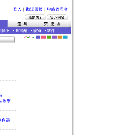
登入
｜
勘誤回報
｜
聯絡管理者
力賦予
•
圖書館
•
寵物
•
夥伴
護
值
法攻擊
偶保護