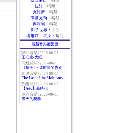
凱安港口
：
晴朗
拉諾
：
晴朗
克諾斯
：
晴朗
庫爾克勒
：
晴朗
傑利嶺
：
晴朗
影子世界
：
多雲
塔爾汀、塔拉
：
晴朗
最新音樂廳樂譜
[華語音樂] 2026-08-05
王心凌-大眠
[電玩相關] 2026-08-05
《鳴潮》~遠航星的告別
[西洋音樂] 2026-08-05
The Last of the Mohicans
最後的莫西乾人
[動漫相關] 2026-08-05
【Ado】新時代
[東洋音樂] 2026-08-05
春天的花蕊