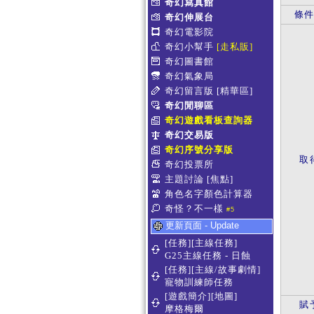
奇幻寫真館
條
奇幻伸展台
奇幻電影院
奇幻小幫手
[走私販]
奇幻圖書館
奇幻氣象局
奇幻留言版
[精華區]
奇幻閒聊區
奇幻遊戲看板查詢器
奇幻交易版
奇幻序號分享版
取
奇幻投票所
主題討論
[焦點]
角色名字顏色計算器
奇怪？不一樣
#5
更新頁面 - Update
[任務][主線任務]
G25主線任務 - 日蝕
[任務][主線/故事劇情]
寵物訓練師任務
[遊戲簡介][地圖]
賦
摩格梅爾