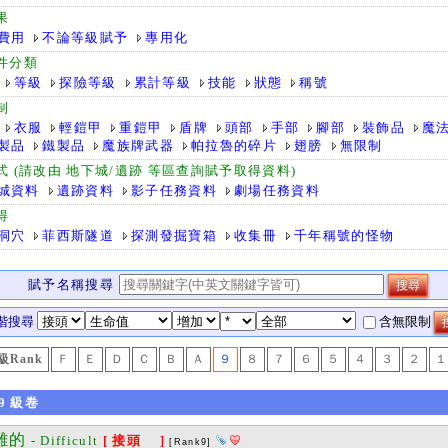
果
費用
不論等級賦予
專用化
件分類
等級
探險等級
累計等級
技能
狀態
稱號
制
衣服
輕鎧甲
重鎧甲
盾牌
頭部
手部
腳部
裝飾品
魔
製品
鐵製品
魔族牌武器
帕拉魯的碎片
翅膀
無限制
式 (請改由 地下城/遺跡 等區查詢賦予取得資料)
城資料
遺跡資料
影子任務資料
劇場任務資料
得
洞穴
菲西斯隧道
探測發掘寶箱
收集冊
千年稱號的怪物
賦予名稱搜尋
階搜尋
含無限制
級Rank
Ｆ
Ｅ
Ｄ
Ｃ
Ｂ
Ａ
９
８
７
６
５
４
３
２
１
9
級卷
難的
- Difficult
[ 接頭 ]
[Rank9]