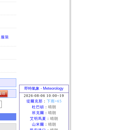
法服裝
即時氣象 - Meteorology
2026-08-06 10:00~19
堤爾克那
：
下雨+65
杜巴頓
：
晴朗
班克爾
：
晴朗
艾明馬夏
：
晴朗
山米爾
：
晴朗