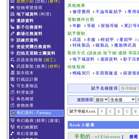
寵物介紹
[比較]
[夥伴]
其他效果
怪物導覽搜尋
修理費用
不論等級賦予
專用
地下城資料
[料理]
發動條件分類
遺跡資料
年齡
等級
探險等級
累計等
影子任務資料
賦予限制
劇場任務資料
武器
衣服
輕鎧甲
重鎧甲
訓練所資料
特殊製品
鐵製品
魔族牌武器
使徒突襲任務資料
取得方式 (請改由 地下城/遺跡 等
烈焰見習騎士團資料
地下城資料
遺跡資料
影子任
武器改造模擬
[細工]
武器聚能
[效果]
[材料]
特殊取得
製衣樣本
螞蟻洞穴
菲西斯隧道
探測發
打鐵設計圖
可生產物品
賦予名稱搜尋
料理食譜
角色稱號
進階搜尋
食物效果
賦予等級Rank
Ｆ
Ｅ
Ｄ
Ｃ
Ｂ
奇幻系列 - Fantasy
奇幻藝廊
[精華]
[廣場]
Rank
A
級卷
奇幻繪圖館
奇幻音樂廳
辛勤的
- of Elaborate
[ 接尾 