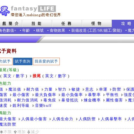
角色數值+
•
年齡
•
稱號
•
食物效果
•
裝備改造
(
工匠
/
SR
/
細工
/
聚能
)
•
魔
賦予資料
力賦予
賦予查詢
我喜愛的賦予
接尾(等級)
(
英文
/
數字
)
接尾
(
英文
/
數字
)
色能力
值
魔法值
耐力值
力量
智力
敏捷
意志
幸運
防禦
保
傷害
最小傷害
最大負傷率
最小負傷率
暴擊率
平衡性
強度
值消耗
耐力值消耗
毒免疫
暴發抵抗
煉金機率
屬性傷害
魔
速度
銳利等級
音樂buff
偶能力
最大傷害
人偶最小傷害
人偶生命力
人偶防禦
人偶暴擊率
人
魔法防禦
不限
增加
減少