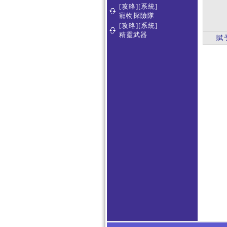
[攻略][系統]
寵物探險隊
[攻略][系統]
精靈武器
賦