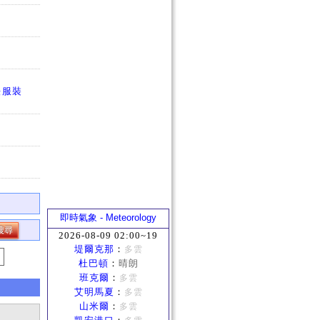
法服裝
即時氣象 - Meteorology
2026-08-09 02:00~19
堤爾克那
：
多雲
杜巴頓
：
晴朗
班克爾
：
多雲
艾明馬夏
：
多雲
山米爾
：
多雲