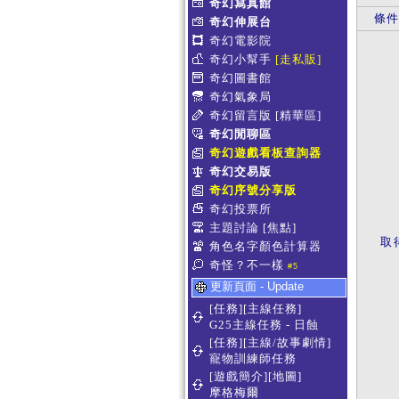
奇幻寫真館
條
奇幻伸展台
奇幻電影院
奇幻小幫手
[走私販]
奇幻圖書館
奇幻氣象局
奇幻留言版
[精華區]
奇幻閒聊區
奇幻遊戲看板查詢器
奇幻交易版
奇幻序號分享版
奇幻投票所
主題討論
[焦點]
取
角色名字顏色計算器
奇怪？不一樣
#5
更新頁面 - Update
[任務][主線任務]
G25主線任務 - 日蝕
[任務][主線/故事劇情]
寵物訓練師任務
[遊戲簡介][地圖]
摩格梅爾