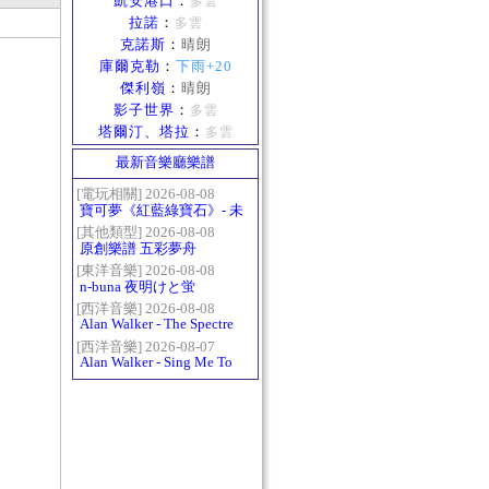
凱安港口
：
多雲
拉諾
：
多雲
克諾斯
：
晴朗
庫爾克勒
：
下雨+20
傑利嶺
：
晴朗
影子世界
：
多雲
塔爾汀、塔拉
：
多雲
最新音樂廳樂譜
[電玩相關] 2026-08-08
寶可夢《紅藍綠寶石》- 未
白鎮BGM (Littleroot Town)
[其他類型] 2026-08-08
原創樂譜 五彩夢舟
[東洋音樂] 2026-08-08
n-buna 夜明けと蛍
[西洋音樂] 2026-08-08
Alan Walker - The Spectre
[西洋音樂] 2026-08-07
Alan Walker - Sing Me To
Sleep