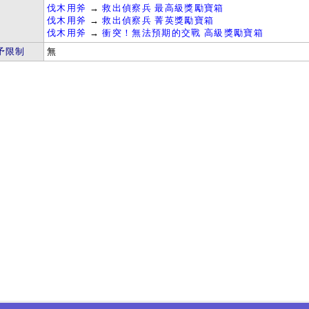
伐木用斧
→
救出偵察兵 最高級獎勵寶箱
伐木用斧
→
救出偵察兵 菁英獎勵寶箱
伐木用斧
→
衝突！無法預期的交戰 高級獎勵寶箱
予限制
無