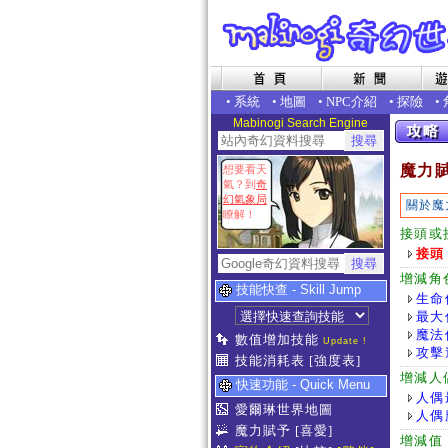
•
系統
•
地圖
•
NPC介紹
•
探險
•
Mabinogi Search Engine
魔力
想要看天
氣？到
奇
幻氣象局
關於魔
瞭解！
接頭或
接頭
增減角
技能快查 - Skill Jump
生命
最大
魔法
數值增加技能
Update !
攻擊
技能消耗表
[強度表]
增減人
快速功能 - Quick Menu
人偶
愛爾琳世界地圖
人偶
魔力賦予
[喜愛]
增減值