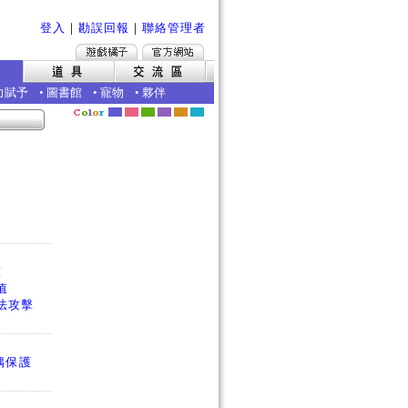
登入
｜
勘誤回報
｜
聯絡管理者
力賦予
•
圖書館
•
寵物
•
夥伴
護
值
法攻擊
偶保護