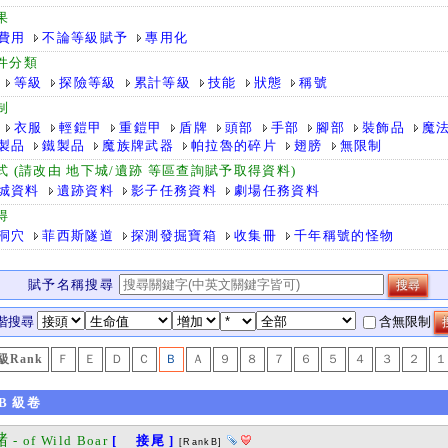
果
費用
不論等級賦予
專用化
件分類
等級
探險等級
累計等級
技能
狀態
稱號
制
衣服
輕鎧甲
重鎧甲
盾牌
頭部
手部
腳部
裝飾品
魔
製品
鐵製品
魔族牌武器
帕拉魯的碎片
翅膀
無限制
式 (請改由 地下城/遺跡 等區查詢賦予取得資料)
城資料
遺跡資料
影子任務資料
劇場任務資料
得
洞穴
菲西斯隧道
探測發掘寶箱
收集冊
千年稱號的怪物
賦予名稱搜尋
階搜尋
含無限制
級Rank
Ｆ
Ｅ
Ｄ
Ｃ
Ｂ
Ａ
９
８
７
６
５
４
３
２
１
B
級卷
豬
- of Wild Boar
[ 接尾 ]
[RankB]