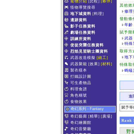
寵物介紹
[比較]
[夥伴]
其他效
怪物導覽搜尋
修理
地下城資料
[料理]
發動條
遺跡資料
年齡
影子任務資料
賦予限
劇場任務資料
武器
訓練所資料
特殊
使徒突襲任務資料
取得方
烈焰見習騎士團資料
地下
武器改造模擬
[細工]
武器聚能
[效果]
[材料]
特殊取
製衣樣本
螞蟻
打鐵設計圖
可生產物品
料理食譜
角色稱號
進
食物效果
賦予等
奇幻系列 - Fantasy
奇幻藝廊
[精華]
[廣場]
Rank
奇幻繪圖館
奇幻音樂廳
野