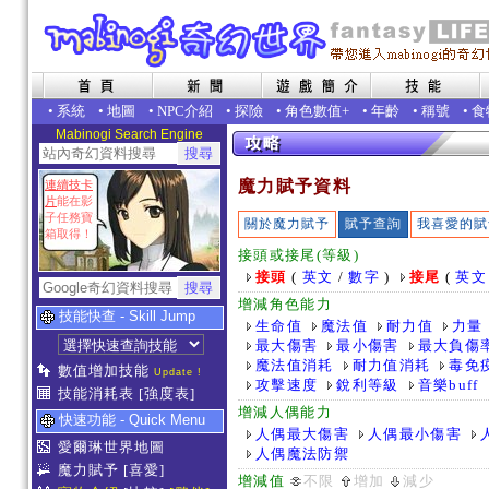
•
系統
•
地圖
•
NPC介紹
•
探險
•
角色數值+
•
年齡
•
稱號
•
食
Mabinogi Search Engine
魔力賦予資料
連續技卡
片
能在影
子任務寶
關於魔力賦予
賦予查詢
我喜愛的賦
箱取得！
接頭或接尾(等級)
接頭
(
英文
/
數字
)
接尾
(
英文
增減角色能力
技能快查 - Skill Jump
生命值
魔法值
耐力值
力量
最大傷害
最小傷害
最大負傷
魔法值消耗
耐力值消耗
毒免
數值增加技能
Update !
攻擊速度
銳利等級
音樂buff
技能消耗表
[強度表]
增減人偶能力
快速功能 - Quick Menu
人偶最大傷害
人偶最小傷害
愛爾琳世界地圖
人偶魔法防禦
魔力賦予
[喜愛]
增減值
不限
增加
減少