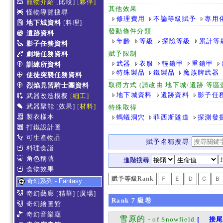
寵物介紹
[比較]
[夥伴]
其他效果
怪物導覽搜尋
修理費用
不論等級賦予
專用
地下城資料
[料理]
發動條件分類
遺跡資料
年齡
等級
探險等級
累計等
影子任務資料
賦予限制
劇場任務資料
武器
衣服
輕鎧甲
重鎧甲
訓練所資料
特殊製品
鐵製品
魔族牌武器
使徒突襲任務資料
取得方式 (請改由 地下城/遺跡 等
烈焰見習騎士團資料
地下城資料
遺跡資料
影子任
武器改造模擬
[細工]
武器聚能
[效果]
[材料]
特殊取得
製衣樣本
螞蟻洞穴
菲西斯隧道
探測發
打鐵設計圖
可生產物品
賦予名稱搜尋
料理食譜
角色稱號
進階搜尋
食物效果
賦予等級Rank
Ｆ
Ｅ
Ｄ
Ｃ
Ｂ
奇幻系列 - Fantasy
奇幻藝廊
[精華]
[廣場]
Rank
7
級卷
奇幻繪圖館
奇幻音樂廳
雪原的
- of Snowfield
[ 接尾 