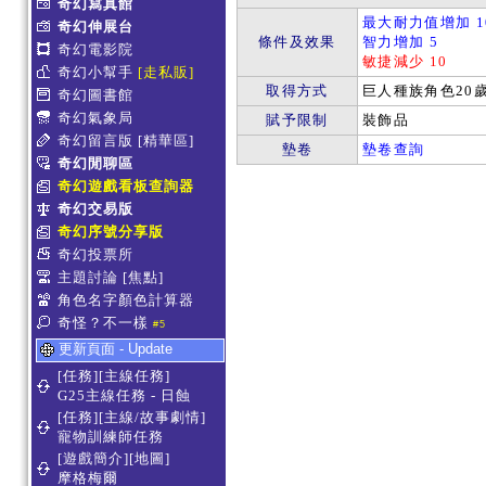
奇幻寫真館
最大耐力值增加 1
奇幻伸展台
條件及效果
智力增加 5
奇幻電影院
敏捷減少 10
奇幻小幫手
[走私販]
取得方式
巨人種族角色20
奇幻圖書館
奇幻氣象局
賦予限制
裝飾品
奇幻留言版
[精華區]
墊卷
墊卷查詢
奇幻閒聊區
奇幻遊戲看板查詢器
奇幻交易版
奇幻序號分享版
奇幻投票所
主題討論
[焦點]
角色名字顏色計算器
奇怪？不一樣
#5
更新頁面 - Update
[任務][主線任務]
G25主線任務 - 日蝕
[任務][主線/故事劇情]
寵物訓練師任務
[遊戲簡介][地圖]
摩格梅爾