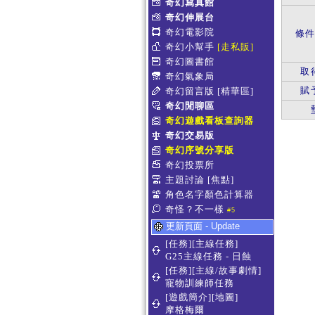
奇幻寫真館
奇幻伸展台
奇幻電影院
條
奇幻小幫手
[走私販]
奇幻圖書館
取
奇幻氣象局
賦
奇幻留言版
[精華區]
奇幻閒聊區
奇幻遊戲看板查詢器
奇幻交易版
奇幻序號分享版
奇幻投票所
主題討論
[焦點]
角色名字顏色計算器
奇怪？不一樣
#5
更新頁面 - Update
[任務][主線任務]
G25主線任務 - 日蝕
[任務][主線/故事劇情]
寵物訓練師任務
[遊戲簡介][地圖]
摩格梅爾