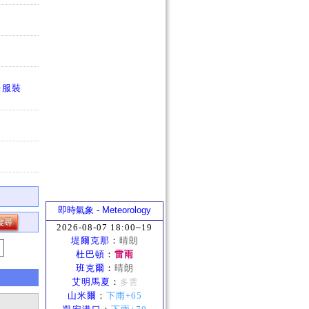
法服裝
即時氣象 - Meteorology
2026-08-07 18:00~19
堤爾克那
：
晴朗
杜巴頓
：
雷雨
班克爾
：
晴朗
艾明馬夏
：
多雲
山米爾
：
下雨+65