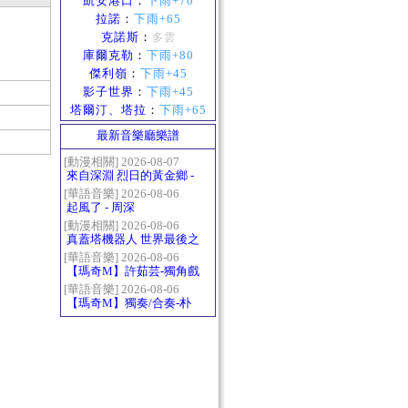
凱安港口
：
下雨+70
拉諾
：
下雨+65
克諾斯
：
多雲
庫爾克勒
：
下雨+80
傑利嶺
：
下雨+45
影子世界
：
下雨+45
塔爾汀、塔拉
：
下雨+65
最新音樂廳樂譜
[動漫相關] 2026-08-07
來自深淵 烈日的黃金鄉 -
Gravity
[華語音樂] 2026-08-06
起風了 - 周深
[動漫相關] 2026-08-06
真蓋塔機器人 世界最後之
日OP2 HEATS
[華語音樂] 2026-08-06
【瑪奇M】許茹芸-獨角戲
[華語音樂] 2026-08-06
【瑪奇M】獨奏/合奏-朴
樹-那些花兒