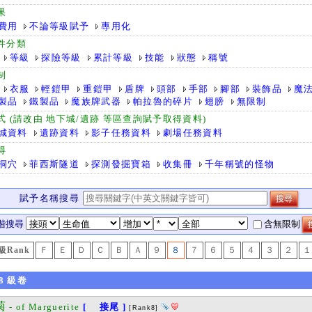
果
費用
不論等級賦予
專用化
件分類
等級
探險等級
累計等級
技能
狀態
稱號
制
衣服
輕鎧甲
重鎧甲
盾牌
頭部
手部
腳部
裝飾品
魔
製品
鐵製品
魔族牌武器
帕拉魯的碎片
翅膀
無限制
式 (請改由 地下城/遺跡 等區查詢賦予取得資料)
城資料
遺跡資料
影子任務資料
劇場任務資料
得
洞穴
菲西斯隧道
探測發掘寶箱
收集冊
千年稱號的怪物
賦予名稱搜尋
階搜尋
含無限制
級Rank
Ｆ
Ｅ
Ｄ
Ｃ
Ｂ
Ａ
９
８
７
６
５
４
３
２
１
8
級卷
菊
- of Marguerite
[ 接尾 ]
[Rank8]