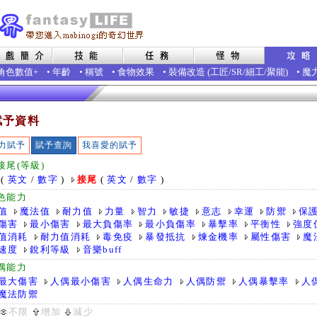
角色數值+
•
年齡
•
稱號
•
食物效果
•
裝備改造
(
工匠
/
SR
/
細工
/
聚能
)
•
魔
賦予資料
力賦予
賦予查詢
我喜愛的賦予
接尾(等級)
(
英文
/
數字
)
接尾
(
英文
/
數字
)
色能力
值
魔法值
耐力值
力量
智力
敏捷
意志
幸運
防禦
保
傷害
最小傷害
最大負傷率
最小負傷率
暴擊率
平衡性
強度
值消耗
耐力值消耗
毒免疫
暴發抵抗
煉金機率
屬性傷害
魔
速度
銳利等級
音樂buff
偶能力
最大傷害
人偶最小傷害
人偶生命力
人偶防禦
人偶暴擊率
人
魔法防禦
不限
增加
減少