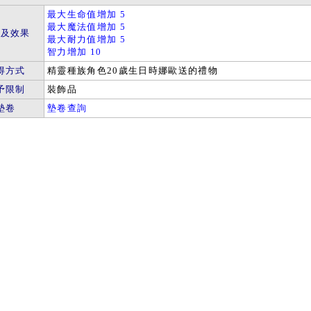
最大生命值增加 5
最大魔法值增加 5
件及效果
最大耐力值增加 5
智力增加 10
得方式
精靈種族角色20歲生日時娜歐送的禮物
予限制
裝飾品
墊卷
墊卷查詢