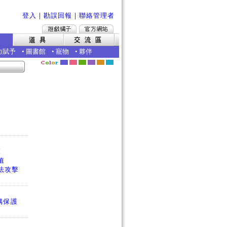
登入
｜
勘誤回報
｜
聯絡管理者
力賦予
•
圖書館
•
寵物
•
夥伴
護
值
法攻擊
偶保護