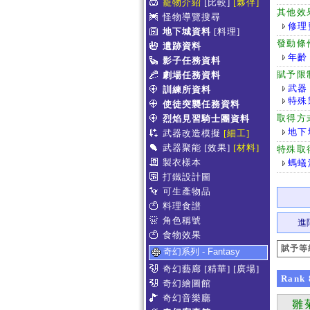
寵物介紹
[比較]
[夥伴]
其他效
怪物導覽搜尋
修理
地下城資料
[料理]
發動條
遺跡資料
年齡
影子任務資料
賦予限
劇場任務資料
武器
訓練所資料
特殊
使徒突襲任務資料
取得方
烈焰見習騎士團資料
地下
武器改造模擬
[細工]
武器聚能
[效果]
[材料]
特殊取
製衣樣本
螞蟻
打鐵設計圖
可生產物品
料理食譜
角色稱號
進
食物效果
賦予等
奇幻系列 - Fantasy
奇幻藝廊
[精華]
[廣場]
Rank
奇幻繪圖館
奇幻音樂廳
雛