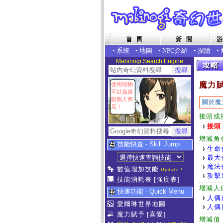
•
系統
•
地圖
•
NPC介紹
•
探險
•
Mabinogi Search Engine
魔力
使用寵物
可以負責
顧個人商
關於魔
店！
接頭或
接頭
增減角
技能快查 - Skill Jump
生命
最大
魔法
數值增加技能
Update !
攻擊
技能消耗表
[強度表]
增減人
快速功能 - Quick Menu
人偶
愛爾琳世界地圖
人偶
魔力賦予
[喜愛]
增減值