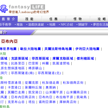
新手教學
•
種族
•
遊戲快速鍵
•
地圖
•
NPC介紹
•
關鍵字
•
夢想生活
- 亞布內亞
琳世界地圖
｜
歐拉大陸地圖
｜
貝爾法斯特島地圖
｜
伊利亞大陸地圖
｜
大陸
諾區域
｜
克諾斯區域
｜
菲西斯區域
｜
庫爾克勒區域
｜
傑利嶺區域
｜
拉營地
｜
比路里亞
｜
巴雷斯
｜
科爾
｜
凱麗達營地
｜
里原生態保護地區
｜
稀原礦山
｜
蟻洞穴
｜
菲西斯隧道(南)
｜
菲西斯隧道(北)
｜
陸
德斯特雪原邊境
｜
堤爾克那
｜
杜加德走廊
｜
杜加德商店街
｜
巴頓
｜
卡普港口
｜
萊爾特丘陵
｜
奧斯納
｜
克爾
｜
莫爾巴走廊
｜
凱安港口
｜
山米爾平原
｜
山米爾商店街
｜
明馬夏
｜
亞布內亞商店街
｜
亞布內亞
｜
布拉格平原
｜
凱歐島
｜
爾汀
｜
克里布山谷
｜
塔拉
｜
索利亞庫林
｜
庫林商店街
｜
斯特島