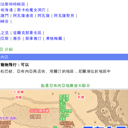
爾法斯特特轄區
｜
卡哈海邊
｜
斯卡哈魔女洞穴
｜
瓦隆門
｜
阿瓦隆邊境
｜
阿瓦隆
｜
阿瓦隆聖所
｜
利峽谷
｜
魂之流
｜
堤爾克那重生區
｜
利亞斯
｜
雅芬
｜
斯庫雅汀
｜
摩格梅爾
｜
亞 介紹
布內亞
行寵物飛行：可以
接杜巴頓、亞布內亞商店街、塔爾汀的地區，尼爾湖位於地區中
點選亞布內亞地圖放大顯示