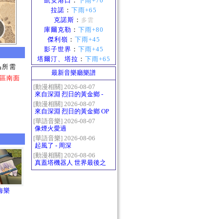
凱安港口
：
下雨+70
拉諾
：
下雨+65
克諾斯
：
多雲
庫爾克勒
：
下雨+80
傑利嶺
：
下雨+45
影子世界
：
下雨+45
塔爾汀、塔拉
：
下雨+65
晶所需
最新音樂廳樂譜
區南面
[動漫相關] 2026-08-07
來自深淵 烈日的黃金鄉 -
Gravity
[動漫相關] 2026-08-07
來自深淵 烈日的黃金鄉 OP
- かたち(Katachi)
[華語音樂] 2026-08-07
像煙火愛過
[華語音樂] 2026-08-06
起風了 - 周深
[動漫相關] 2026-08-06
真蓋塔機器人 世界最後之
日OP2 HEATS
梅樂