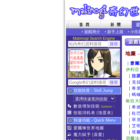
•
遊戲簡介
•
新手上路
•
小坎
Mabinogi Search Engine
選擇正確
地圖 
的
未來希
望
能修練
｜
愛爾
得更快！
伊利亞
｜
拉
｜
克
｜
希
技能快查 - Skill Jump
｜
螞
歐拉大
數值增加技能
｜
希
Update !
技能消耗表
[強度表]
｜
杜
｜
班
快速功能 - Quick Menu
｜
艾
愛爾琳世界地圖
｜
塔
魔力賦予
[喜愛]
貝爾法