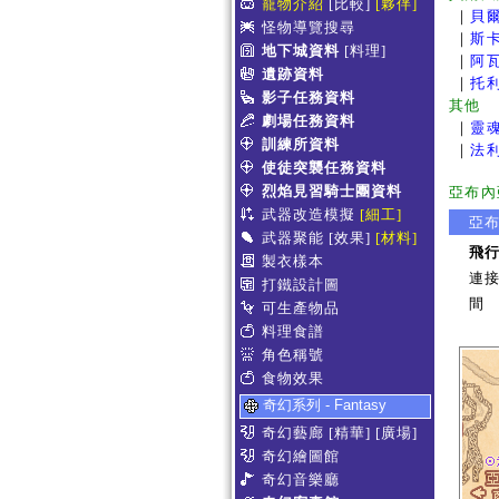
寵物介紹
[比較]
[夥伴]
｜
貝
怪物導覽搜尋
｜
斯
地下城資料
[料理]
｜
阿
遺跡資料
｜
托
影子任務資料
其他
劇場任務資料
｜
靈
訓練所資料
｜
法
使徒突襲任務資料
烈焰見習騎士團資料
亞布內
武器改造模擬
[細工]
亞
武器聚能
[效果]
[材料]
飛
製衣樣本
連
打鐵設計圖
間
可生產物品
料理食譜
角色稱號
食物效果
奇幻系列 - Fantasy
奇幻藝廊
[精華]
[廣場]
奇幻繪圖館
奇幻音樂廳