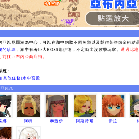
內亞以尼爾湖為中心，可以在湖中釣取不同魚類以及製作某些煉金術結
秘的珍珠
，湖中有著巨大BOSS那伊德，不定時出沒攻擊玩家。
透過此地
可前往亞布內亞商店街。
系統：
務][其他任務]水中宮殿
亞NPC
葆娜
阿特
泰蓋伊
阿斯特爾
伊拉