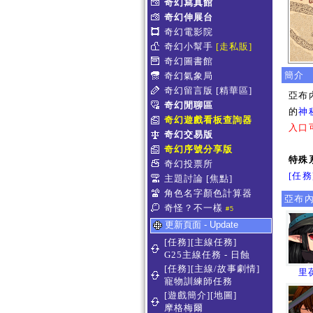
奇幻寫真館
奇幻伸展台
奇幻電影院
奇幻小幫手
[走私販]
奇幻圖書館
簡介
奇幻氣象局
奇幻留言版
[精華區]
亞布
奇幻閒聊區
的
神
奇幻遊戲看板查詢器
入口
奇幻交易版
奇幻序號分享版
特殊
奇幻投票所
[任
主題討論
[焦點]
角色名字顏色計算器
亞布內
奇怪？不一樣
#5
更新頁面 - Update
[任務][主線任務]
G25主線任務 - 日蝕
[任務][主線/故事劇情]
里
寵物訓練師任務
[遊戲簡介][地圖]
摩格梅爾