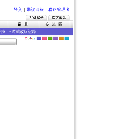
登入
｜
勘誤回報
｜
聯絡管理者
服務
•
遊戲改版記錄