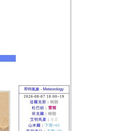
即時氣象 - Meteorology
2026-08-07 18:00~19
堤爾克那
：
晴朗
杜巴頓
：
雷雨
班克爾
：
晴朗
艾明馬夏
：
多雲
山米爾
：
下雨+65