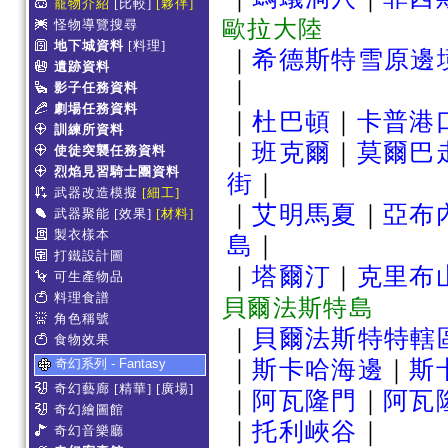
寵物介紹
[比較]
[夥伴]
歐拉大陸
怪物導覽搜尋
地下城資料
[料理]
｜
希德斯特雪原邊
遺跡資料
｜
影子任務資料
劇場任務資料
｜
杜巴頓
｜
卡普港
訓練所資料
｜
班克爾
｜
莫爾巴
使徒突襲任務資料
烈焰見習騎士團資料
街
｜
武器改造模擬
[細工]
｜
艾明馬夏
｜
亞布
武器聚能
[效果]
[材料]
製衣樣本
島
｜
打鐵設計圖
｜
塔爾汀
｜
克里布
可生產物品
料理食譜
貝爾法斯特島
角色稱號
｜
貝爾法斯特特轄
食物效果
奇幻系列 - Fantasy
｜
斯卡哈海邊
｜
斯
奇幻藝廊
[精華]
[廣場]
｜
阿瓦隆門
｜
阿瓦
奇幻繪圖館
｜
托利峽谷
｜
奇幻音樂廳