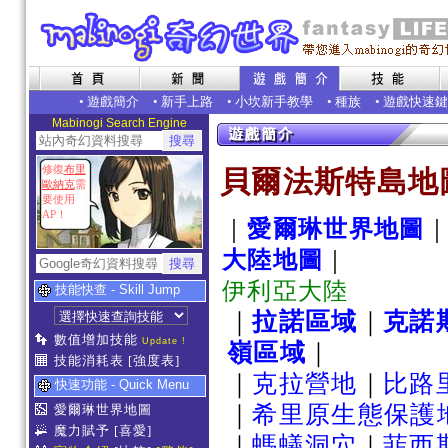
•
遊戲簡介
•
新手上路
•
小坎新手教學
•
種族
•
遊戲快速鍵
Mabinogi Search Engine
修復
布里
貝爾法斯特島地
歐納克
需
要使用
AP！
｜
愛爾琳世界地圖
大陸地圖
｜
伊利亞大陸
技能快查 - Skill Jump
｜
拉諾區域
｜
克諾
數值增加技能
Update !
嶺區域
｜
技能消耗表
[強度表]
｜
克拉營地
｜
比路
快速功能 - Quick Menu
｜
希里原生態保護
愛爾琳世界地圖
魔力賦予
[喜愛]
｜
螞蟻洞穴
｜
菲西