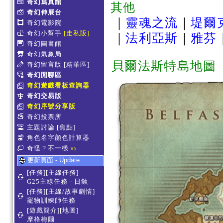
奇幻寫真館
其他
奇幻伸展台
｜
靈魂之流
｜
堤爾
奇幻電影院
奇幻小幫手
[走私販]
｜
法利亞斯
｜
雅芬
奇幻圖書館
奇幻氣象局
貝爾法斯特島地圖
奇幻留言版
[精華區]
奇幻閒聊區
奇幻遊戲看板查詢器
奇幻交易版
奇幻序號分享版
奇幻投票所
主題討論
[焦點]
角色名字顏色計算器
奇怪？不一樣
#5
更新頁面 - Update
[任務][主線任務]
G25主線任務 - 日蝕
[任務][主線/故事劇情]
寵物訓練師任務
[遊戲簡介][地圖]
摩格梅爾