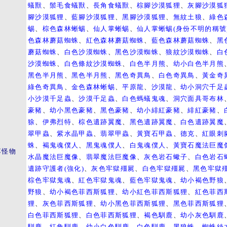
蟻獸
、
鬃毛食蟻獸
、
長角食蟻獸
、
棕腳沙漠狐狸
、
灰腳沙漠狐
腳沙漠狐狸
、
藍腳沙漠狐狸
、
黑腳沙漠狐狸
、
無紋土狼
、
綠色
蜴
、
棕色森林蜥蜴
、
仙人掌蜥蜴
、
仙人掌蜥蜴(身份不明的稱號
色森林蘑菇蜘蛛
、
紅色森林蘑菇蜘蛛
、
藍色森林蘑菇蜘蛛
、
黑
蘑菇蜘蛛
、
白色沙漠蜘蛛
、
黑色沙漠蜘蛛
、
狼紋沙漠蜘蛛
、
白
沙漠蜘蛛
、
白色條紋沙漠蜘蛛
、
白色半月熊
、
幼小白色半月熊
黑色半月熊
、
黑色半月熊
、
黑色奇異鳥
、
白色奇異鳥
、
黃金奇
綠色奇異鳥
、
金色森林蜥蜴
、
平原龍
、
沙漠龍
、
幼小洞穴千足
小沙漠千足蟲
、
沙漠千足蟲
、
白色螞蟻鬼魂
、
洞穴面具哥布林
豪豬
、
幼小黑色豪豬
、
黑色豪豬
、
幼小緋紅豪豬
、
緋紅豪豬
、
狳
、
伊弗烈特
、
棕色遺跡翼魔
、
黑色遺跡翼魔
、
白色遺跡翼魔
翠甲蟲
、
紫水晶甲蟲
、
翡翠甲蟲
、
黃寶石甲蟲
、
德克
、
紅眼刺
蛛
、
褐鬼魂僕人
、
黑鬼魂僕人
、
白鬼魂僕人
、
黃寶石魔法巨魔
落怪物
水晶魔法巨魔像
、
翡翠魔法巨魔像
、
灰色岩石蠍子
、
白色岩石
遺跡守護者(強化)
、
灰色牢獄殭屍
、
白色牢獄殭屍
、
黑色牢獄
棕色牢獄鬼魂
、
紅色牢獄鬼魂
、
藍色牢獄鬼魂
、
幼小褐色野狼
野狼
、
幼小褐色菲西斯狐狸
、
幼小紅色菲西斯狐狸
、
紅色菲西
狸
、
灰色菲西斯狐狸
、
幼小黑色菲西斯狐狸
、
黑色菲西斯狐狸
白色菲西斯狐狸
、
白色菲西斯狐狸
、
褐色馴鹿
、
幼小灰色馴鹿
馴鹿
、
紅角馴鹿
、
幼小白色馴鹿
、
白色馴鹿
、
黑狼蛛
、
蜘蛛絲