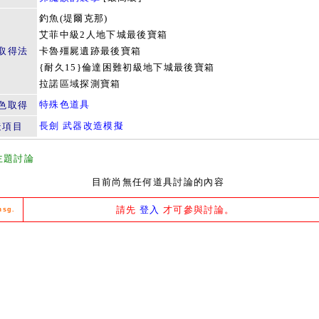
釣魚(堤爾克那)
艾菲中級2人地下城最後寶箱
取得法
卡魯殭屍遺跡最後寶箱
{耐久15}倫達困難初級地下城最後寶箱
拉諾區域探測寶箱
特殊色道具
色取得
長劍 武器改造模擬
造項目
主題討論
目前尚無任何道具討論的內容
請先
登入
才可參與討論。
msg.