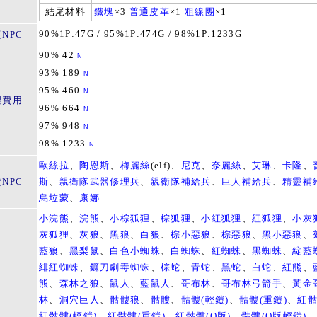
結尾材料
鐵塊
×3
普通皮革
×1
粗線團
×1
90%1P:47G / 95%1P:474G / 98%1P:1233G
NPC
90% 42
N
93% 189
N
95% 460
N
理費用
96% 664
N
97% 948
N
98% 1233
N
歐絲拉
、
陶恩斯
、
梅麗絲
(elf)、
尼克
、
奈麗絲
、
艾琳
、
卡隆
、
NPC
斯
、
親衛隊武器修理兵
、
親衛隊補給兵
、
巨人補給兵
、
精靈補
烏垃蒙
、
康娜
小浣熊
、
浣熊
、
小棕狐狸
、
棕狐狸
、
小紅狐狸
、
紅狐狸
、
小灰
灰狐狸
、
灰狼
、
黑狼
、
白狼
、
棕小惡狼
、
棕惡狼
、
黑小惡狼
、
藍狼
、
黑梨鼠
、
白色小蜘蛛
、
白蜘蛛
、
紅蜘蛛
、
黑蜘蛛
、
綻藍
緋紅蜘蛛
、
鐮刀劇毒蜘蛛
、
棕蛇
、
青蛇
、
黑蛇
、
白蛇
、
紅熊
、
熊
、
森林之狼
、
鼠人
、
藍鼠人
、
哥布林
、
哥布林弓箭手
、
黃金
林
、
洞穴巨人
、
骷髏狼
、
骷髏
、
骷髏(輕鎧)
、
骷髏(重鎧)
、
紅
紅骷髏(輕鎧)
、
紅骷髏(重鎧)
、
紅骷髏(Q版)
、
骷髏(Q版輕鎧)