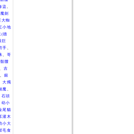
海盜
、
、
魔劍
巨大蜘
紅小地
(德
眼巨
箭手
、
蛛
、
哥
、
骷髏
、
吉
、
銀
、
大燭
魅魔
、
、
石頭
、
幼小
金尾貓
耳灌木
幼小大
鬃毛食