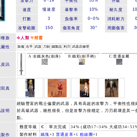
8~19
55%
攻擊力
平衡性
升級
慢速度
10%
1
速度
暴擊率
耐久度
3
0~0%
打數
負傷率
消耗耐力
150
30°
3
攻擊範圍
傷害角度
周圍傷害
用種族
Φ人類
Ψ精靈
籤屬性
裝備
右手
武器
刀劍
鐵製品
利刃
武器店修理
A:全鐵灰色(劍身)
B:鐵彩(劍手柄)
C:普通金屬
色資訊
關寫真
經驗豐富的戰士偏愛的武器，具有高超的攻擊力，平衡性也很
品說明
於高級武器，雖然很長，但是攻擊力很穩定，刀刃易壞是其一
點。
難度等級
C
單次完成
34% (成功17~34% 大成功34~51
製作材料
鐵塊
×3
普通皮革
×1
粗線團
×1
鐵製作