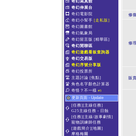
奇幻寫真館
奇幻伸展台
奇幻電影院
修復
奇幻小幫手
[走私販]
奇幻圖書館
奇幻氣象局
奇幻留言版
[精華區]
修
奇幻閒聊區
奇幻遊戲看板查詢器
奇幻交易版
奇幻序號分享版
奇幻投票所
主題討論
[焦點]
販賣
角色名字顏色計算器
奇怪？不一樣
#5
更新頁面 - Update
[任務][主線任務]
G25主線任務 - 日蝕
[任務][主線/故事劇情]
寵物訓練師任務
[遊戲簡介][地圖]
摩格梅爾