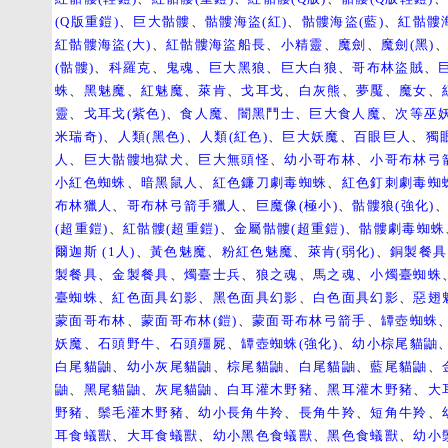
(Q版重鎧)
、
巨大骷髏
、
骷髏海盜(紅)
、
骷髏海盜(藍)
、
紅骷髏
紅骷髏海盜(大)
、
紅骷髏海盜船長
、
小精靈
、
魔劍
、
魔劍(黑)
(骷髏)
、
科羅克
、
鬼魂
、
巨大黑狼
、
巨大白狼
、
哥布林盜賊
、
蛛
、
黑魅魔
、
紅魅魔
、
萊肯
、
戈耳戈
、
白灰熊
、
夢魘
、
魔女
、
靈
、
戈耳戈(紫色)
、
食人魔
、
闇黑鬥士
、
巨大食人魔
、
次等巫妖
米瑞奇)
、
人類(黑色)
、
人類(紅色)
、
巨大妖魔
、
百眼巨人
、
獨
人
、
巨大骷髏地獄犬
、
巨大無頭怪
、
幼小哥布林
、
小哥布林弓
小紅色蜘蛛
、
暗黑鼠人
、
紅色鐮刀劇毒蜘蛛
、
紅色釘刺劇毒蜘
布林獵人
、
哥布林弓箭手獵人
、
巨魔像(極小)
、
骷髏狼(強化)
(超重鎧)
、
紅骷髏(超重鎧)
、
金屬骷髏(超重鎧)
、
骷髏劇毒蜘蛛
爾迦斯 (1人)
、
黃色魅魔
、
粉紅色魅魔
、
萊肯(弱化)
、
銅製餐具
製餐具
、
金製餐具
、
燭臺士兵
、
狼之魂
、
馬之魂
、
小燭臺蜘蛛
臺蜘蛛
、
紅色面具幻影
、
黑色面具幻影
、
白色面具幻影
、
惡翅
蒙面哥布林
、
蒙面哥布林(鎧)
、
蒙面哥布林弓箭手
、
罈壺蜘蛛
妖魔
、
石頭野牛
、
石頭殭屍
、
罈壺蜘蛛(強化)
、
幼小棕尾貓鼬
白尾貓鼬
、
幼小灰尾貓鼬
、
棕尾貓鼬
、
白尾貓鼬
、
藍尾貓鼬
、
鼬
、
黑尾貓鼬
、
灰尾貓鼬
、
白耳灌木野豬
、
黑耳灌木野豬
、
大
野豬
、
鬃毛灌木野豬
、
幼小長角牛羚
、
長角牛羚
、
短角牛羚
、
耳食蟻獸
、
大耳食蟻獸
、
幼小黑色食蟻獸
、
黑色食蟻獸
、
幼小