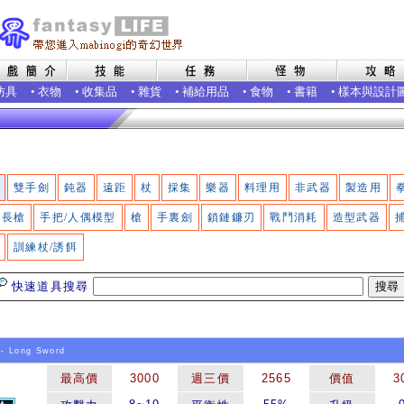
防具
•
衣物
•
收集品
•
雜貨
•
補給用品
•
食物
•
書籍
•
樣本與設計
雙手劍
鈍器
遠距
杖
採集
樂器
料理用
非武器
製造用
長槍
手把/人偶模型
槍
手裏劍
鎖鏈鐮刃
戰鬥消耗
造型武器
訓練杖/誘餌
快速道具搜尋
- Long Sword
最高價
3000
週三價
2565
價值
3