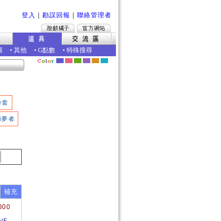
登入
｜
勘誤回報
｜
聯絡管理者
圖
•
其他
•
G點數
•
特殊搜尋
拳套
捕夢者
補充
000