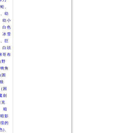
蜈蚣
、
斯
、
幼
、
幼小
、
白色
、
冰雪
女
、
巨
、
白頭
林哥布
勒野
山犄角
、
(困
惡狼
、
(困
)魔劍
拉克
、
暗
、
暗影
徬徨的
色)
、