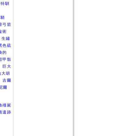
蘭特馴
官
槍騎
骨弓箭
金術
、
生鏽
黑色硫
喚的
鎧甲骷
、
巨大
地大胡
、
吉爾
尼爾
魯殭屍
睛遺跡