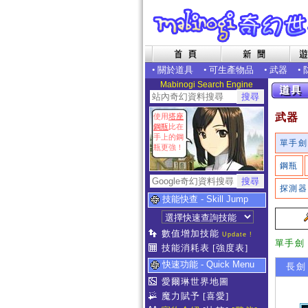
•
關於道具
•
可生產物品
•
武器
•
Mabinogi Search Engine
武器
使用
塔座
鋼瓶
比在
手上的鋼
單手劍
瓶更強！
鋼瓶
探測器
技能快查 - Skill Jump
數值增加技能
Update !
單手劍
技能消耗表
[強度表]
快速功能 - Quick Menu
長劍
愛爾琳世界地圖
魔力賦予
[喜愛]