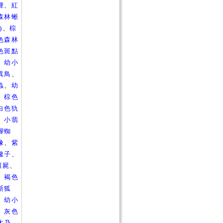
狸
、
紅
森林蜥
)
、
棕
色森林
色斑點
、
幼小
異鳥
、
蟲
、
幼
、
棕色
白色犰
、
小翡
腳蜘
像
、
紫
蠍子
、
殭屍
、
、
褐色
斯狐
、
幼小
、
灰色
木乃