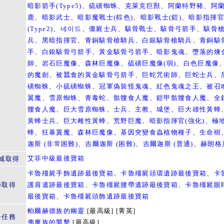
暗影箭手(Type5)
、
硫磺蜘蛛
、
克萊克巨獸
、
阿蘭特野豬
、
阿
鹿
、
暗影武士
、
暗影魔戰士(棕色)
、
暗影戰士(鎧)
、
暗影指揮
(Type2)
、
네이드
、
僵屍士兵
、
駭骨戰士
、
駭骨弓箭手
、
駭骨
兵
、
黑暗指揮官
、
青銅駭骨槍騎兵
、
白銀駭骨槍騎兵
、
青銅駭
手
、
白銀駭骨弓箭手
、
黃金駭骨弓箭手
、
暗影鬼魂
、
墮落的煉
師
、
岩石巨魔像
、
森林巨魔像
、
硫磺巨魔像(弱)
、
白色巨魔像
的魔劍
、
被蠶食的黃金駭骨弓箭手
、
巨蛇咒術師
、
巨蛇士兵
、
磺蜘蛛
、
小硫磺蜘蛛
、
冠軍偽裝怪鬼魂
、
紅色鬼魂之王
、
被召
翼魔
、
雪原蜘蛛
、
青毒蛇
、
骷髏食人魔
、
鎧甲骷髏食人魔
、
全
髏食人魔
、
巨大雪原蜘蛛
、
士兵
、
主教
、
城堡
、
巨大雄性黃蜂
黃蜂士兵
、
巨大雌性黃蜂
、
荒野巨魔
、
暗影指揮官(強化)
、
極
蜂
、
狂暴翼魔
、
森林巨魔像
、
基因突變食蟲植物種子
、
生命樹
迦斯 (非常困難)
、
吉爾迦斯 (困難)
、
吉爾迦斯 (普通)
、
赫朗格
艾菲中級最後寶箱
城取得
卡魯殭屍手飾遺跡最後寶箱
、
卡魯殭屍頭環遺跡最後寶箱
、
卡
跡取得
護肩遺跡最後寶箱
、
卡魯殭屍腰帶遺跡最後寶箱
、
卡魯殭屍眼
最後寶箱
、
卡魯殭屍頭飾遺跡最後寶箱
帕爾赫德族的幽靈
[最高級] [菁英]
子任務
弗魔族的襲擊
[最高級]