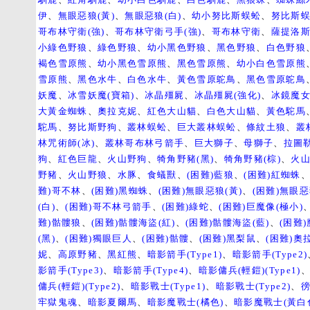
伊
、
無眼惡狼(黃)
、
無眼惡狼(白)
、
幼小努比斯蜈蚣
、
努比斯
哥布林守衛(強)
、
哥布林守衛弓手(強)
、
哥布林守衛
、
薩提洛
小綠色野狼
、
綠色野狼
、
幼小黑色野狼
、
黑色野狼
、
白色野狼
褐色雪原熊
、
幼小黑色雪原熊
、
黑色雪原熊
、
幼小白色雪原熊
雪原熊
、
黑色水牛
、
白色水牛
、
黃色雪原鴕鳥
、
黑色雪原鴕鳥
妖魔
、
冰雪妖魔(寶箱)
、
冰晶殭屍
、
冰晶殭屍(強化)
、
冰鏡魔
大黃金蜘蛛
、
奧拉克妮
、
紅色大山貓
、
白色大山貓
、
黃色駝馬
駝馬
、
努比斯野狗
、
叢林蜈蚣
、
巨大叢林蜈蚣
、
條紋土狼
、
叢
林咒術師(冰)
、
叢林哥布林弓箭手
、
巨大獅子
、
母獅子
、
拉圖
狗
、
紅色巨龍
、
火山野狗
、
犄角野豬(黑)
、
犄角野豬(棕)
、
火
野豬
、
火山野狼
、
水豚
、
食蟻獸
、
(困難)藍狼
、
(困難)紅蜘蛛
難)哥不林
、
(困難)黑蜘蛛
、
(困難)無眼惡狼(黃)
、
(困難)無眼
(白)
、
(困難)哥不林弓箭手
、
(困難)綠蛇
、
(困難)巨魔像(極小)
難)骷髏狼
、
(困難)骷髏海盜(紅)
、
(困難)骷髏海盜(藍)
、
(困難
(黑)
、
(困難)獨眼巨人
、
(困難)骷髏
、
(困難)黑梨鼠
、
(困難)奧
妮
、
高原野豬
、
黑紅熊
、
暗影箭手(Type1)
、
暗影箭手(Type2)
影箭手(Type3)
、
暗影箭手(Type4)
、
暗影傭兵(輕鎧)(Type1)
傭兵(輕鎧)(Type2)
、
暗影戰士(Type1)
、
暗影戰士(Type2)
、
牢獄鬼魂
、
暗影夏爾馬
、
暗影魔戰士(橘色)
、
暗影魔戰士(黃白