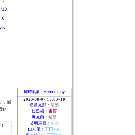
0/5
0/10
0.8
0%
即時氣象 - Meteorology
2026-08-07 18:00~19
好，屬
堤爾克那
：
晴朗
個缺
杜巴頓
：
雷雨
班克爾
：
晴朗
艾明馬夏
：
多雲
%)
山米爾
：
下雨+65