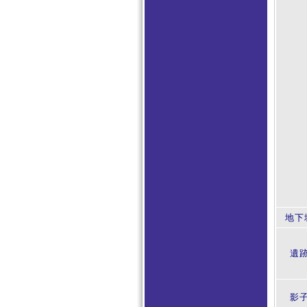
地下
遺
影