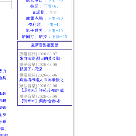
凱安港口
：
下雨+70
拉諾
：
下雨+65
克諾斯
：
多雲
庫爾克勒
：
下雨+80
傑利嶺
：
下雨+45
影子世界
：
下雨+45
塔爾汀、塔拉
：
下雨+65
最新音樂廳樂譜
[動漫相關] 2026-08-07
來自深淵 烈日的黃金鄉 -
Gravity
[華語音樂] 2026-08-06
起風了 - 周深
普力
[動漫相關] 2026-08-06
給兵
、
真蓋塔機器人 世界最後之
日OP2 HEATS
[華語音樂] 2026-08-06
【瑪奇M】許茹芸-獨角戲
狐狸
、
[華語音樂] 2026-08-06
郊狼
、
【瑪奇M】獨奏/合奏-朴
樹-那些花兒
蜘蛛
、
藍灰
哥布
骷髏
、
、
骷髏