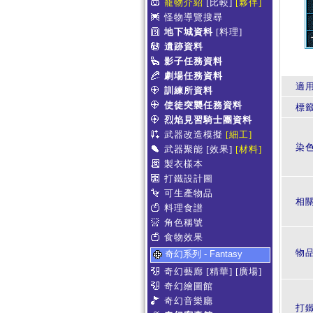
寵物介紹
[比較]
[夥伴]
怪物導覽搜尋
地下城資料
[料理]
遺跡資料
影子任務資料
劇場任務資料
適
訓練所資料
使徒突襲任務資料
標
烈焰見習騎士團資料
武器改造模擬
[細工]
染
武器聚能
[效果]
[材料]
製衣樣本
打鐵設計圖
可生產物品
相
料理食譜
角色稱號
食物效果
物
奇幻系列 - Fantasy
奇幻藝廊
[精華]
[廣場]
奇幻繪圖館
奇幻音樂廳
打