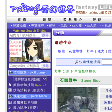
•
關於怪物
•
導覽搜尋
•
動物
•
昆蟲
•
亞人種
•
巨人類
•
不死系
Mabinogi Search Engine
遺跡生命
太久沒兼
職的話兼
職次數會
｜
板岩
｜
花盆蜘蛛
｜
野牛
｜
獵犬
｜
鎧
倒扣哦！
快速怪物搜尋
野牛 分類下 單隻怪物檢視
技能快查 - Skill Jump
石頭野牛
- Stone Bison
數值增加技能
Update !
技能消耗表
[強度表]
生
快速功能 - Quick Menu
攻
愛爾琳世界地圖
攻擊
魔力賦予
[喜愛]
主動