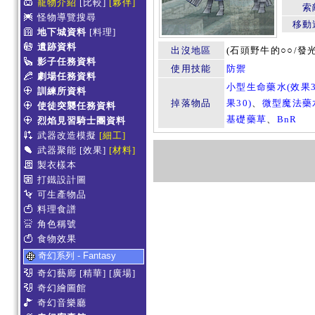
寵物介紹
[比較]
[夥伴]
索
怪物導覽搜尋
移動
地下城資料
[料理]
遺跡資料
出沒地區
(石頭野牛的○○/
影子任務資料
使用技能
防禦
劇場任務資料
小型生命藥水(效果3
訓練所資料
掉落物品
果30)
、
微型魔法藥水
使徒突襲任務資料
基礎藥草
、
BnR
烈焰見習騎士團資料
武器改造模擬
[細工]
武器聚能
[效果]
[材料]
製衣樣本
打鐵設計圖
可生產物品
料理食譜
角色稱號
食物效果
奇幻系列 - Fantasy
奇幻藝廊
[精華]
[廣場]
奇幻繪圖館
奇幻音樂廳