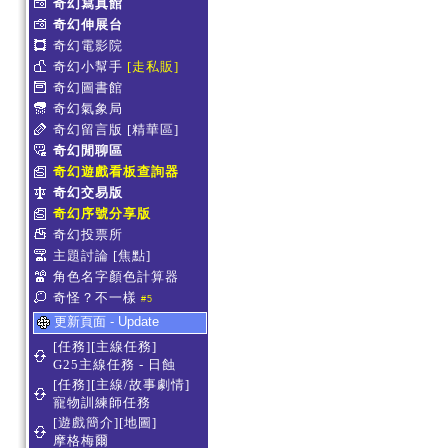
奇幻寫真館
奇幻伸展台
奇幻電影院
奇幻小幫手
[走私販]
奇幻圖書館
奇幻氣象局
奇幻留言版
[精華區]
奇幻閒聊區
奇幻遊戲看板查詢器
奇幻交易版
奇幻序號分享版
奇幻投票所
主題討論
[焦點]
角色名字顏色計算器
奇怪？不一樣
#5
更新頁面 - Update
[任務][主線任務]
G25主線任務 - 日蝕
[任務][主線/故事劇情]
寵物訓練師任務
[遊戲簡介][地圖]
摩格梅爾