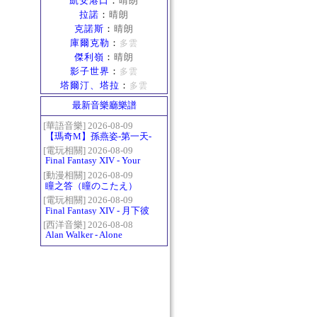
凱安港口
：
晴朗
拉諾
：
晴朗
克諾斯
：
晴朗
庫爾克勒
：
多雲
傑利嶺
：
晴朗
影子世界
：
多雲
塔爾汀、塔拉
：
多雲
最新音樂廳樂譜
[華語音樂] 2026-08-09
【瑪奇M】孫燕姿-第一天-
精修版
[電玩相關] 2026-08-09
Final Fantasy XIV - Your
Answer
[動漫相關] 2026-08-09
瞳之答（瞳のこたえ）
[電玩相關] 2026-08-09
Final Fantasy XIV - 月下彼
岸花 ～蛮神ツクヨミ討滅
[西洋音樂] 2026-08-08
Alan Walker - Alone
戦～