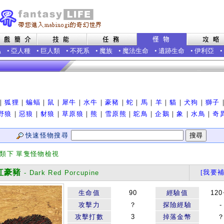
蟲
•
亞人種
•
巨人類
•
不死系
•
魔族
•
魔法生命
•
遺跡生命
•
伊利亞
•
｜
狐狸
｜
蝙蝠
｜
鼠
｜
犀牛
｜
水牛
｜
豪豬
｜
蛇
｜
馬
｜
羊
｜
貓
｜
犬狗
｜
獅子
野狼
｜
惡狼
｜
豺狼
｜
草原狼
｜
熊
｜
雪原熊
｜
鴕鳥
｜
企鵝
｜
象
｜
水鳥
｜
奇
快速怪物搜尋
分類下 單隻怪物檢視
豪豬
[我要補
- Dark Red Porcupine
生命值
90
經驗值
120
攻擊力
？
探險經驗
-
攻擊打數
3
掉落金幣