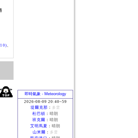
否
通
？
0)
、
即時氣象 - Meteorology
2026-08-09 20:40~59
堤爾克那
：
多雲
杜巴頓
：
晴朗
班克爾
：
晴朗
艾明馬夏
：
晴朗
山米爾
：
多雲