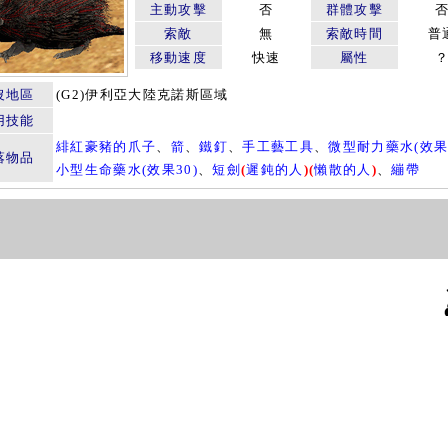
主動攻擊
否
群體攻擊
索敵
無
索敵時間
普
移動速度
快速
屬性
沒地區
(G2)伊利亞大陸克諾斯區域
用技能
緋紅豪豬的爪子
、
箭
、
鐵釘
、
手工藝工具
、
微型耐力藥水(效果1
落物品
小型生命藥水(效果30)
、
短劍
(
遲鈍的人
)
(
懶散的人
)
、
繃帶