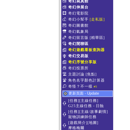
奇幻寫真館
奇幻伸展台
奇幻電影院
奇幻小幫手
[走私販]
奇幻圖書館
奇幻氣象局
奇幻留言版
[精華區]
奇幻閒聊區
奇幻遊戲看板查詢器
奇幻交易版
奇幻序號分享版
奇幻投票所
主題討論
[焦點]
角色名字顏色計算器
奇怪？不一樣
#5
更新頁面 - Update
[任務][主線任務]
G25主線任務 - 日蝕
[任務][主線/故事劇情]
寵物訓練師任務
[遊戲簡介][地圖]
摩格梅爾