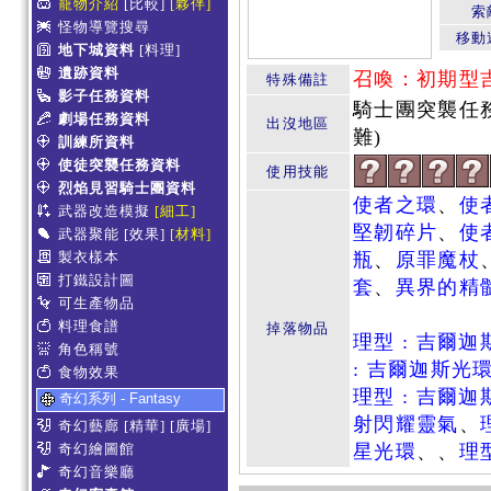
寵物介紹
[比較]
[夥伴]
索
怪物導覽搜尋
移動
地下城資料
[料理]
遺跡資料
召喚：初期型吉
特殊備註
影子任務資料
騎士團突襲任務
劇場任務資料
出沒地區
難)
訓練所資料
使徒突襲任務資料
使用技能
烈焰見習騎士團資料
使者之環
、
使
武器改造模擬
[細工]
堅韌碎片
、
使
武器聚能
[效果]
[材料]
製衣樣本
瓶
、
原罪魔杖
打鐵設計圖
套
、
異界的精
可生產物品
料理食譜
掉落物品
理型 : 吉爾
角色稱號
: 吉爾迦斯光
食物效果
理型 : 吉爾
奇幻系列 - Fantasy
射閃耀靈氣
、
奇幻藝廊
[精華]
[廣場]
奇幻繪圖館
星光環
、、
理
奇幻音樂廳