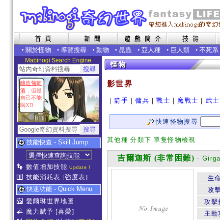
•
關於怪物
•
導覽搜尋
•
動物
•
昆蟲
•
亞人種
•
巨人類
•
不死系
Mabinogi Search Engine
影世界
釀造葡萄
酒
，但是
自己不能
｜
箭手
｜
傭兵
｜
戰士
｜
魔戰士
｜
武士
喝XD
快速怪物搜尋
其他種 分類下 單隻怪物檢視
技能快查 - Skill Jump
吉爾迦斯 (非常困難)
- Girg
數值增加技能
Update !
技能消耗表
[強度表]
生
快速功能 - Quick Menu
攻
愛爾琳世界地圖
攻擊
魔力賦予
[喜愛]
主動