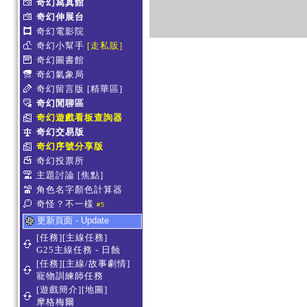
奇幻寫真館
奇幻伸展台
奇幻電影院
奇幻小幫手
[走私販]
奇幻圖書館
奇幻氣象局
奇幻留言版
[精華區]
奇幻閒聊區
奇幻遊戲看板查詢器
奇幻交易版
奇幻序號分享版
奇幻投票所
主題討論
[焦點]
角色名字顏色計算器
奇怪？不一樣
#5
更新頁面 - Update
[任務][主線任務]
G25主線任務 - 日蝕
[任務][主線/故事劇情]
寵物訓練師任務
[遊戲簡介][地圖]
摩格梅爾