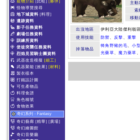
寵物介紹
[比較]
[夥伴]
主動
怪物導覽搜尋
索
地下城資料
[料理]
移動
遺跡資料
影子任務資料
出沒地區
伊利亞大陸傑利嶺
劇場任務資料
使用技能
防禦
、
反擊
、
重擊
訓練所資料
犄角野豬的毛
、
小型
使徒突襲任務資料
掉落物品
光藥草
、
魔力藥草
烈焰見習騎士團資料
武器改造模擬
[細工]
武器聚能
[效果]
[材料]
製衣樣本
打鐵設計圖
可生產物品
料理食譜
角色稱號
食物效果
奇幻系列 - Fantasy
奇幻藝廊
[精華]
[廣場]
奇幻繪圖館
奇幻音樂廳