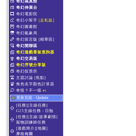
奇幻寫真館
奇幻伸展台
奇幻電影院
奇幻小幫手
[走私販]
奇幻圖書館
奇幻氣象局
奇幻留言版
[精華區]
奇幻閒聊區
奇幻遊戲看板查詢器
奇幻交易版
奇幻序號分享版
奇幻投票所
主題討論
[焦點]
角色名字顏色計算器
奇怪？不一樣
#5
更新頁面 - Update
[任務][主線任務]
G25主線任務 - 日蝕
[任務][主線/故事劇情]
寵物訓練師任務
[遊戲簡介][地圖]
摩格梅爾