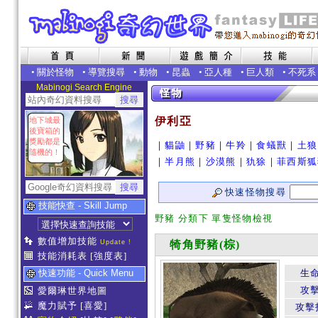
•
關於怪物
•
導覽搜尋
•
動物
•
昆蟲
•
亞人種
•
巨人類
•
不死系
Mabinogi Search Engine
伊利亞
地下城最
後寶箱的
獎勵都是
｜
貓鼬
｜
野豬
｜
牛羚
｜
食蟻獸
｜
土狼
隨機的！
｜
半月熊
｜
沙漠熊
｜
犰狳
｜
菲西斯狐
快速怪物搜尋
技能快查 - Skill Jump
野豬 分類下 單隻怪物檢視
數值增加技能
Update !
犄角野豬(棕)
技能消耗表
[強度表]
快速功能 - Quick Menu
生
攻
愛爾琳世界地圖
魔力賦予
[喜愛]
攻擊