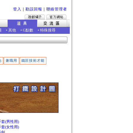
登入
｜
勘誤回報
｜
聯絡管理者
圖
•
其他
•
G點數
•
特殊搜尋
他
兼職用
鐵匠技術才能
手套(男性用)
手套(女性用)
長劍